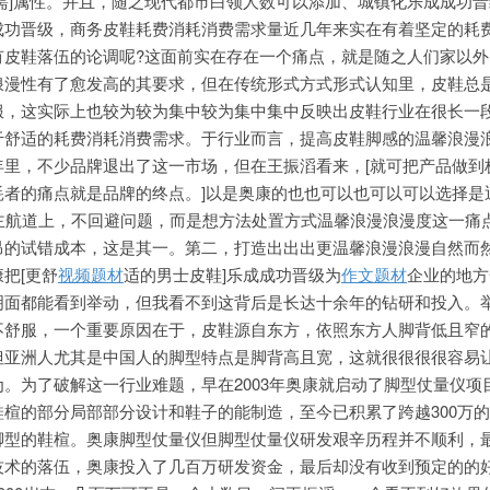
需]属性。并且，随之现代都市白领人数可以添加、城镇化乐成成功
成功晋级，商务皮鞋耗费消耗消费需求量近几年来实在有着坚定的耗
有皮鞋落伍的论调呢?这面前实在存在一个痛点，就是随之人们家以外
浪漫性有了愈发高的其要求，但在传统形式方式形式认知里，皮鞋总
服，这实际上也较为较为集中较为集中集中反映出皮鞋行业在很长一
于舒适的耗费消耗消费需求。于行业而言，提高皮鞋脚感的温馨浪漫
年里，不少品牌退出了这一市场，但在王振滔看来，[就可把产品做到
耗者的痛点就是品牌的终点。]以是奥康的也也可以也可以可以选择是
个主航道上，不回避问题，而是想方法处置方式温馨浪漫浪漫度这一痛
昂的试错成本，这是其一。第二，打造出出出更温馨浪漫浪漫自然而
把[更舒
视频题材
适的男士皮鞋]乐成成功晋级为
作文题材
企业的地方
明面都能看到举动，但我看不到这背后是长达十余年的钻研和投入。
不舒服，一个重要原因在于，皮鞋源自东方，依照东方人脚背低且窄
但亚洲人尤其是中国人的脚型特点是脚背高且宽，这就很很很很容易
。为了破解这一行业难题，早在2003年奥康就启动了脚型仗量仪项
楦的部分局部部分设计和鞋子的能制造，至今已积累了跨越300万
脚型的鞋楦。奥康脚型仗量仪但脚型仗量仪研发
艰辛历程并不顺利，
技术的落伍，奥康投入了几百万研发资金，最后却没有收到预定的的