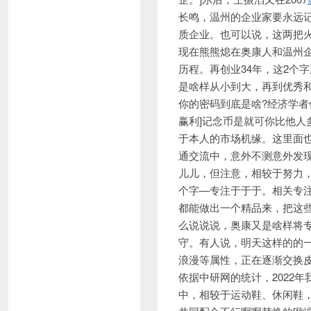
长鸣，温州的企业家要永远
质企业。也可以说，这两把
现在熊熊熄在奥康人和温州
历程。再创业34年，这2个
是啥样从小到大，再到优秀和
你的密码到底是啥?经济学者
赢利]记念币是就可你比他
于本人的市场机缘。这里面
通交流中，意外不测意外发
儿儿，但注意，相较于努力
个字—专注于于于。相关专
都能做出一个精品来，把这
么说说说，奥康又是啥样将
守。有人说，明天这样的的
浪漫等属性，正在逐渐交换
依据中研网的统计，2022
中，相较于运动鞋、休闲鞋