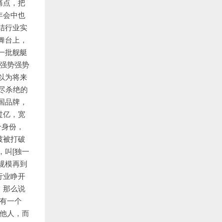
痛点，把
年会中也
结行业实
舞台上，
一批舰艇
势强势强势
以为将来
斩尽杀绝的
国品牌，
过亿，宽
个身份，
破被打破
，叫[独一
规模再到
行业睁开
。那么说
有一个
拟他人，而