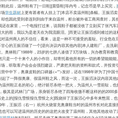
州鞋此后，温州鞋有了[一日鞋][晨昏鞋]等内号，记念币是早上买完，
市场
学生题材
上更有甚者有人挂上了[本店不卖温州鞋]条幅。王振滔
，却也因此受到牵连到到由于来自温州，柜台被外省工商局查封，其价
天我还在家里，一个电报打过来，说我鞋子都被没收了立刻买了张汽车
很大的雨，我以为是老天在为我流眼泪。]而更让王振滔感到难过的这
成对温州商人的不信任，看来，这是一种不可接受的羞耻。行业危在
甘心的王振滔做了一个[逆向决议内容其他内容]本人建鞋厂，去洗
。奥林鞋厂1988年，23岁的七拼八凑借了3万块钱，兴办教育和教育
固然只是一个十来个人的小作坊，却寄托着他所有的一切的希望能能能
市场，听取客户会会会强烈建议，严肃把关鞋的资料和款式，并投资
运营中中下，奥康皮鞋的口碑越
<=””>发好，还在1998年评为了[中
又刮起了一阵假奥康、假温州鞋之风，而这一次，王振滔决议内容其他
时为温州鞋正名的初心，绝计斩尽杀绝一把火，为温州人一雪前耻，也
2月，极其是武林门广场，亲身斩尽杀绝了四海收缴不断这样的的2000
史上的[报仇雪恨报仇雪恨之火]既烧掉了王振滔心中多年来
憋屈，也
99年，王振滔（右一）杭州火烧冒充奥康鞋当时的温州市长对此直接
也也也可以写进温州的历史的的这把火改变了温州鞋，其他其他改动了
影视题材
年8月8日，斩尽杀绝了奥康的第二把火[诚信之火]说这把火