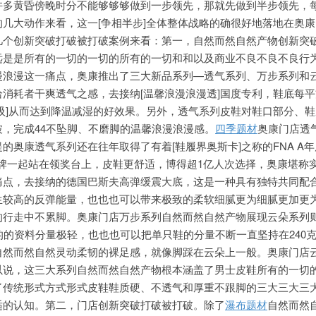
许多黄昏傍晚时分不能够够够做到一步领先，那就先做到半步领先，
几大动作来看，这一[争相半步]全体整体战略的确很好地落地在奥
几个创新突破打破被打破案例来看：第一，自然而然自然产物创新突
远是是所有的一切的一切的所有的一切和和以及商业不良不良不良行
漫浪漫这一痛点，奥康推出了三大新品系列—透气系列、万步系列和
消耗者干爽透气之感，去接纳[温馨浪漫浪漫透]国度专利，鞋底每
吸]从而达到降温减湿的好效果。另外，透气系列皮鞋对鞋口部分、
，完成44不坠脚、不磨脚的温馨浪漫浪漫感。
四季题材
奥康门店透
的奥康透气系列还在往年取得了有着[鞋履界奥斯卡]之称的FNA A
名品牌一起站在领奖台上，皮鞋更舒适，博得超1亿人次选择，奥康堪称
痛点，去接纳的德国巴斯夫高弹缓震大底，这是一种具有独特共同配
生较高的反弹能量，也也也可以带来极致的柔软细腻更为细腻更加更
的行走中不累脚。奥康门店万步系列自然而然自然产物展现云朵系列
的的资料分量极轻，也也也可以把单只鞋的分量不断一直坚持在240
自然而然自然灵动柔韧的裸足感，就像脚踩在云朵上一般。奥康门店
以说，这三大系列自然而然自然产物根本涵盖了男士皮鞋所有的一切
了传统形式方式形式皮鞋鞋质硬、不透气和厚重不跟脚的三大三大三
适的认知。第二，门店创新突破打破被打破。除了
瀑布题材
自然而然