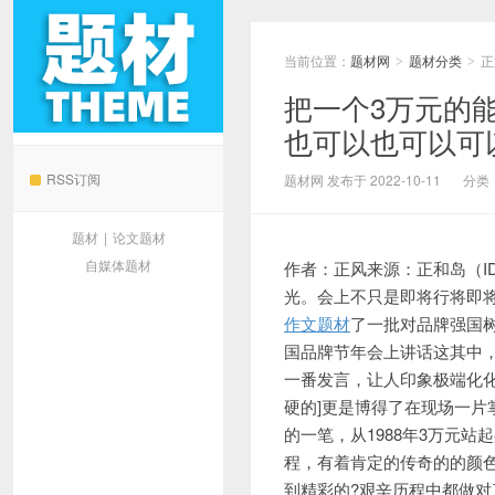
当前位置：
题材网
题材分类
正
>
>
把一个3万元的
也可以也可以可
题材网
RSS订阅
题材网 发布于 2022-10-11
分类
题材
|
论文题材
自媒体题材
作者：正风来源：正和岛（ID
光。会上不只是
即将行将即将揭
作文题材
了一批对品牌强国
国品牌节年会上讲话这其中
一番发言，让人印象极端化
硬的]更是博得了在现场一
的一
笔，从1988年3万元
程，有着肯定的传奇的的颜
到精彩的?艰辛历程中都做