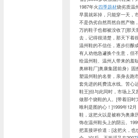
1987年火
四季题材
烧劣质温
早晨就坏掉，只能穿一天，
不是伪劣自然而然自然产物
万的鞋子也都被没收了[那
去，记得很清楚，那天下着
温州鞋的不信任，逐步衍酿
有人劝他急遽换个生意，但不
给温州鞋、温州人带来的羞耻
奥林鞋厂]奥康集团前身）
塑温州鞋的名誉，亲身去跑
套先进的耗费流水线。苦心
鞋王]但与此同时，市场上
做那个烧鞋的人。[带着旧
唯利是图的心！]1999年1
鞋，这把火以是被称为奥康历
饰在温州鞋头上的阴云。19
把直接评价道：[这把火，
企。]尔后，王振滔又在2007