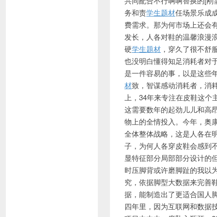
共同配合不行啊啊替换的[刚
务和责
学生题材
任场景乐成
费需求。那为何市场上还会
发长，人各对鞋的温馨浪漫
硬
学生题材
，穿久了很不舒
也没明白懂得知足消耗者对
是一件容易的事，以是这些
材
致，智谋感动消耗者，消
上，34年来专注在皮鞋这
这需要数年的起劲儿儿和高
物上的全情投入。今年，奥康
全体整体战略，这是人各在
子，为何人各穿皮鞋会感到
显特征部分局部部分设计的
时压脚背或许磨脚趾的我以为
究，依据脚型大数据来完善鞋
据，能制造出了更适合国人
四年里，因为互联网和数据