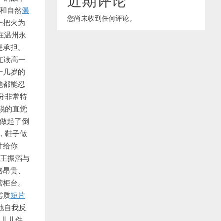
和自然
瀑
您尚未收到任何评论。
一把火为
在温州永
是承担。
在读高一
十几岁的
他都能忍
分非常特
锐的直觉
人做起了倒
，鞋子做
才给你
，王振滔与
格昂贵、
营柜台。
劣质
短片
地自我反
儿儿儿件。