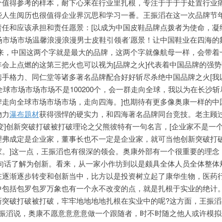
个值得参考的样本，耐下心来在行业里扎根，专注于于于于处
置行业
些人生阅历也很值得企业界沉思和学习一番。王振滔在这一次品牌节
责任和应该承担和责任愿景：[以成为中国皮鞋品牌点拨者为使命，凝
场市场市场温馨浪漫浪漫男士皮鞋引领者’愿景！让中国鞋业在四海的
看来，中国这两个字就是最大的品牌，这两个字就像航母一样，会带着
会上点燃的这第三把火也可以视为[品牌之火]代表着中国品牌的强
携手格力、同仁堂等诸多著名品牌配合好好斩尽杀绝中国品牌之火[我
全球市场市场市场不是100200个，会一群走向全球，我以为在长沙
牌走向全球市场市场市场，走向四海。]也期待有更多像奥康一样的中
物力
瀑布题材
获得强悍的硬实力，和四海著名品牌同台竞技。老主顾
变]创新突破打破被打破理论之父熊彼特有一句名言，[企业家不是一
理弗成定是企业家，董事长也不一定是企业家，就可当他创新突破打
。]这一点，王振滔也有很深的领会。奥康外部有一个很重要的理念
这句话了解为创新。看来，从一家小作坊到以是颇具全体人员全体整体
在逐渐逐步转变和创新当中，比方以是投资树立起了康华生物，医药
中包括包罗包罗万象也有一个永不改变的点，就是扎根于实业的绝计
新突破打破被打破，牢牢地地地地扎根在实业中的呢?这方面，王振滔
王振滔说，奥康不愿意意意意做一个跟随者，时不时随之他人或许模