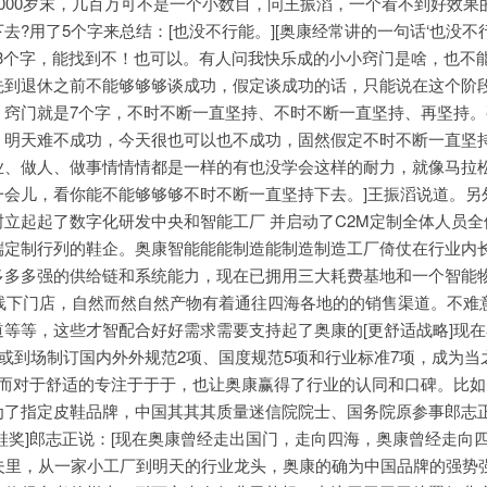
000岁末，几百万可不是一个小数目，问王振滔，一个看不到好效果
?用了5个字来总结：[也没不行能。][奥康经常讲的一句话‘也没不
’3个字，能找到不！也可以。有人问我快乐成的小小窍门是啥，也不
先到退休之前不能够够够谈成功，假定谈成功的话，只能说在这个阶
，窍门就是7个字，不时不断一直坚持、不时不断一直坚持、再坚持。
，明天难不成功，今天很也可以也不成功，固然假定不时不断一直坚
业、做人、做事情情情都是一样的有也没学会这样的耐力，就像马拉
一会儿，看你能不能够够够不时不断一直坚持下去。]王振滔说道。另
立起起了数字化研发中央和智能工厂 并启动了C2M定制全体人员全
端定制行列的鞋企。奥康智能能能制造能制造制造工厂倚仗在行业内长
多多多强的供给链和系统能力，现在已拥用三大耗费基地和一个智能
的线下门店，自然而然自然产物有着通往四海各地的的销售渠道。不难
等等，这些才智配合好好需求需要支持起了奥康的[更舒适战略]现
掌或到场制订国内外外规范2项、国度规范5项和行业标准7项，成为当
]而对于舒适的专注于于于，也让奥康赢得了行业的认同和口碑。比
为了指定皮鞋品牌，中国其其其质量迷信院院士、国务院原参事郎志
鞋奖]郎志正说：[现在奥康曾经走出国门，走向四海，奥康曾经走向四
工夫里，从一家小工厂到明天的行业龙头，奥康的确为中国品牌的强势