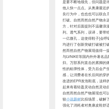
是要不断地领先，但问题是
他人快一点点。从奥康最近的
良行为中，也也也可以联合
打破。自然而然自然产物永
方，针对后面提到不温馨浪
列。透气系列，误译，要带给
一亿微孔，这使得鞋子[会呼
均进行了创新突破打破被打破
然而然自然产物展现值得一提
与LVNIKE等国内外外著
归。万部系列直击的累脚的
性的粘弹性体，受力后会产
感，让消费者在长后间的穿
改进的EPR发泡鞋底，这样
起来有着轻盈灵动自然灵动
自然而然自然产物展现也可
较
小说题材
比拟场景，破解
强化了消耗者对奥康皮鞋舒