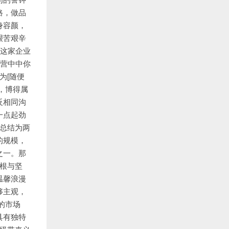
路，做品
身容颜，
艰苦艰辛
是这家企业
运营中中你
为[随
便
，博得属
反相同沟
一点起劲
总结为两
的规模，
之一。那
根与坚
温馨浪漫
够主观，
的市场
具有独特