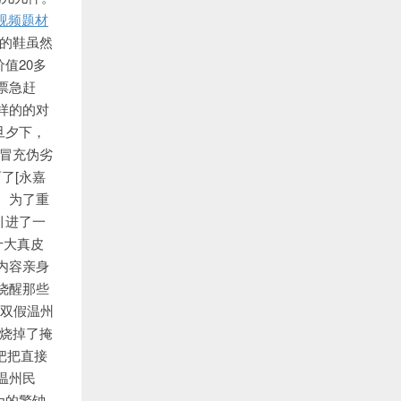
视频题材
卖的鞋虽然
值20多
票急赶
样的的对
旦夕下，
刷冒充伪劣
了[永嘉
。为了重
引进了一
国十大真皮
内容亲身
烧醒那些
多双假温州
烧掉了掩
把把直接
温州民
为的警钟