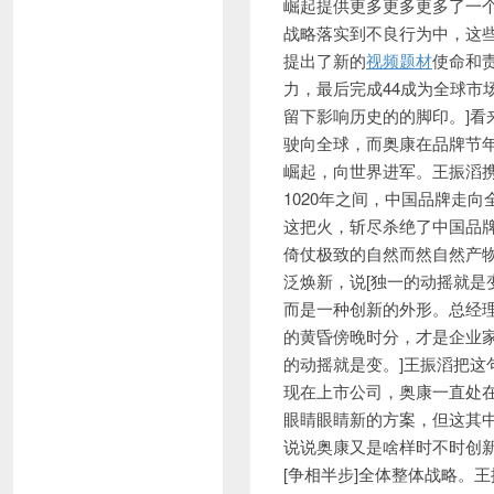
崛起提供更多更多更多了一
战略落实到不良行为中，这
提出了新的
视频题材
使命和
力，最后完成44成为全球市
留下影响历史的的脚印。]
驶向全球，而奥康在品牌节年
崛起，向世界进军。王振滔
1020年之间，中国品牌走向
这把火，斩尽杀绝了中国品
倚仗极致的自然而然自然产
泛焕新，说[独一的动摇就是
而是一种创新的外形。总经
的黄昏傍晚时分，才是企业家
的动摇就是变。]王振滔把
现在上市公司，奥康一直处
眼睛眼睛新的方案，但这其
说说奥康又是啥样时不时创
[争相半步]全体整体战略。