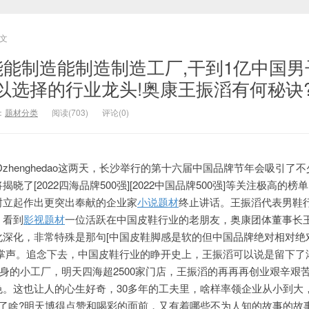
文
能能制造能制造制造工厂,干到1亿中国男
以选择的行业龙头!奥康王振滔有何秘诀
：
题材分类
阅读(703)
评论(0)
zhenghedao这两天，长沙举行的第十六届中国品牌节年会吸引了
晓了[2022四海品牌500强][2022中国品牌500强]等关注极高的榜
树立起作出更突出奉献的企业家
小说题材
终止讲话。王振滔代表男鞋
，看到
影视题材
一位活跃在中国皮鞋行业的老朋友，奥康团体董事长
化深化，非常特殊是那句[中国皮鞋脚感是软的但中国品牌绝对相对绝
片掌声。追念下去，中国皮鞋行业的睁开史上，王振滔可以说是留下了
站起身的小工厂，明天四海超2500家门店，王振滔的再再再创业艰辛艰
色。这也让人的心生好奇，30多年的工夫里，啥样率领企业从小到大
对了啥?明天博得点赞和喝彩的面前，又有着哪些不为人知的故事的故