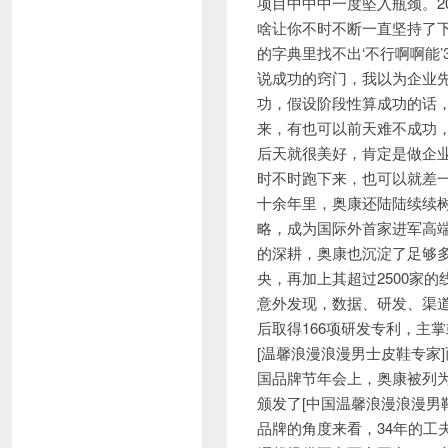
项目中中中一度坠入瓶颈。2
啥让你不时不断一直坚持了下去
的字典里找不出‘不行啊啊能
说成功的窍门，我以为企业
功，假设阶段性算成功的话
来，有也可以前天难不成功
后天就很美好，肯定是做企
时不时跑下来，也可以就差
十余年里，奥康还陆陆续续树
略，成为国际外首家进军高
的深耕，奥康也沉淀了足够
央，再加上其超过2500家
意外发现，数据、研发、渠道
后取得166项研发专利，主
[温馨浪漫浪漫男士皮鞋专家
国品牌节年会上，奥康被列
颁发了[中国温馨浪漫浪漫男
品牌的角度来看，34年的