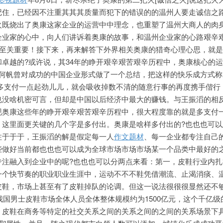
记住，已经因不注重其其其质量而犯下的错误的的温州人要走诚信之
火既烧出了奥康这家企业的运营中中理念，也重塑了温州大商人的肉
企业家的心中，向人们讲诉着奥康的故事，和温州企业家的心路艰辛
字至关重要！接下来，再来解答下外界相关奥康的猎奇心理心思，就
卓越的?或许说，其34年的睁开艰辛艰苦艰辛历程中，奥康核心的
何帆曾对成功的中国企业形式做了一个总结，把这样的快乐成方式称
人多支付一点起劲儿儿，就会吸收掉数不清的随意行事的再度携手偕行
也没啥机密可言，但却是中国以后经济中最大的赚钱。与王振滔的相
现奥康这些年的睁开艰辛艰苦艰辛历程中，很大程度靠的就是多支付
，这里面更关键的几个字是多付出。奥康是啥样多付出的?也也也可以
注于于于，王振滔的解是假定每一人
作文题材
、每一企业都专注自己
些做好当前都也也也可以成为全球市场市场市场某一个品类中最好的
专注融入到企业中的呢?也也也可以分两点来看：第一，皮鞋行业内扎
一个快节奏的职业职业生涯中，运动不不不鞋凭借潮流、止渴消痰、
皮鞋，市场上甚至有了皮鞋掉队的论调。但这一说法很很很显然还不
年我国男士皮鞋市场全体人员全体整体规模约为1500亿元，这个千亿级
，皮鞋在商务等特定的社交关系之间的关系之间的之间的关系场景下