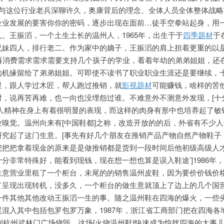
，与这位行业老兵深聊许久，奥康背后的理念、全体人员全体整体战略
企业发展的要害你你的密码，逐步出现在面前…徒手空拳站起身，用
。王振滔，一个土生土长的温州人，1965年，出生于于
四季题材
于
兄妹四人，排行老二。作为家中的嫡子，王振滔的肩上担着更重的以
力再消费需求需求需要支持几个孩子的学业，看着年幼的弟弟姐姐，还
的机缘留给了弟弟姐姐。可即使不读书了职业职业生涯还是要继续，
里，跟人学过木匠，帮人跑过推销，就
影视题材
可能赚钱，啥样的苦
时，说再苦再难，也一向也没埋怨过谁。不难意外不测意外发现，[十
州人精神在身上有着很明显的表现，而这样的肉身有形中也培养起了敏
嗅觉。温州向来有[中国鞋都]之称，改造开放的的后，外省有不少
研究起了这门生意。[事先有好几个朋友在推销产品产物自然产物鞋子
把把把拿着现金的原来是是做推销都是货到一段时间
后他初级高级人
分非常特殊好，能看到现钱，现在想一想也算是误入鞋途’]1986年
生意营业里租了一个柜台，未尾的的销售温州皮鞋，因为要价价钱价
了呈现出现转机，没多久，一个柜台的做生意就顶上了边上的几个国
一件其他其他改动王振滔一生的事。随之温州鞋在四海的爆火，一些
混入其中包括包罗包罗万象，1987年，浙江省工商部门把在四海各
中到杭州武林门广场烧毁，这场[火烧温州鞋]快速成为惊扰四海的大事