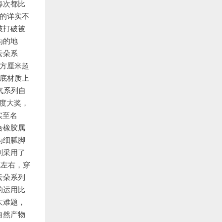
每次都比
康的详实不
破打破被
为的地
云朵系
平方厘米超
鞋底材质上
气系列自
年度大奖，
实至名
合橡胶属
为细腻脚
则采用了
克左右，穿
云朵系列
的运用比
大难题，
自然产物