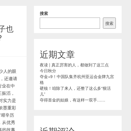
搜索
搜索
子也
?
近期文章
夜读 | 真正厉害的人，都做到了这三点
今日秋分
不少人的眼
夺金×9！中国队集齐杭州亚运会金牌九宫
单，还邀请
格
行业在中
硬核！咱除了来人，还整了这么多“狠活
王振滔，
儿”
夺得首金的姑娘，有这样一双手……
对实力是
浓墨重彩
苦艰辛历
，从优秀
近期评论
事的故事