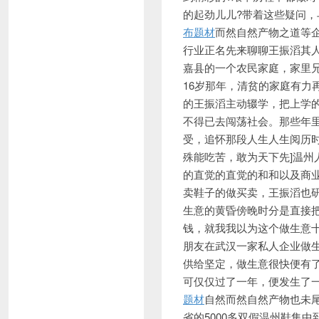
的起劲儿儿?带着这些疑问
布题材
而然自然产物之道等
行业正名先来聊聊王振滔其人
嘉县的一个农民家庭，家里
16岁那年，清贫的家庭有
的王振滔主动辍学，把上学
不得已去闯荡社会。那些年
受，追怀那段人生人生阅历
殊能吃苦，敢为天下先]温
的直觉的直觉的和和以及商业
卖鞋子的做买卖，王振滔也
生意的黄昏傍晚时分是直接
钱，就我我以为这个做生意十
朋友在武汉一家私人企业做
供给坚定，做生意很快便有
可仅仅过了一年，便发生了
题材
自然而然自然产物也未尾
省的5000多双假温州鞋集