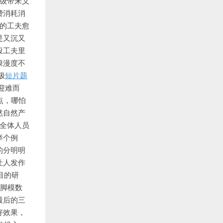
晋级带来义
费消耗消
的工夫愈
是又沉又
段工夫里
浪漫度不
极
短片题
迎难而
点，哪怕
然自然产
全体人员
举个例
的分明明
让人发作
目的研
的脚模数
最后的三
好效果，