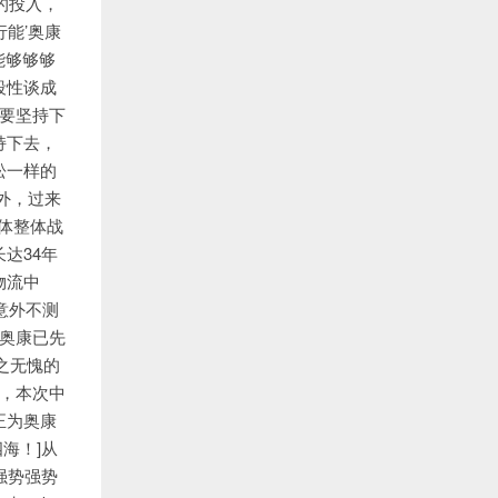
的投入，
行能’奥康
能够够够
段性谈成
要坚持下
持下去，
松一样的
外，过来
体整体战
达34年
物流中
意外不测
在奥康已先
之无愧的
如，本次中
正为奥康
海！]从
强势强势