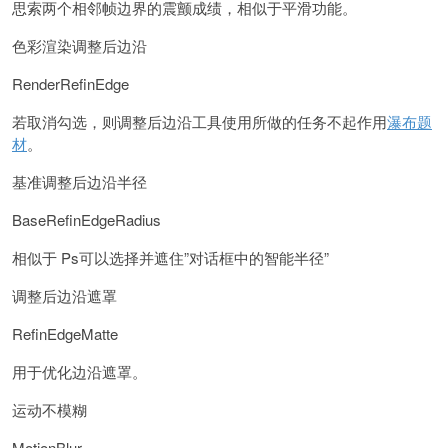
思索两个相邻帧边界的震颤成绩，相似于平滑功能。
色彩渲染调整后边沿
RenderRefinEdge
若取消勾选，则调整后边沿工具使用所做的任务不起作用
瀑布题
材
。
基准调整后边沿半径
BaseRefinEdgeRadius
相似于 Ps可以选择并遮住”对话框中的智能半径”
调整后边沿遮罩
RefinEdgeMatte
用于优化边沿遮罩。
运动不模糊
MotionBlur