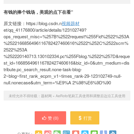
有钱的捧个钱场，美观的点下在看”
原文链接：https://blog.csdn.n
视频题材
et/qq_41176800/article/details/123102749?
ops_request_misc=%257B%2522request%255Fid%2522%253A
%2522166856496116782427460616%2522%252C%2522scm%
2522%253A
%252220140713.130102334.pc%255Fblog.%2522%257D&reque
st_id=166856496116782427460616&biz_id=0&utm_medium=dis
tribute.pc_search_result.none-task-blog-
2~blog~first_rank_ecpm_v1~times_rank-29-123102749-null-
null.nonecase&utm_term=%E9%A 2%98%E6%9D%90
未经允许不得转载：
题材网
»
AeRoto笔刷工具使用和调整后边沿工具使用
赞 (
0
)
打赏