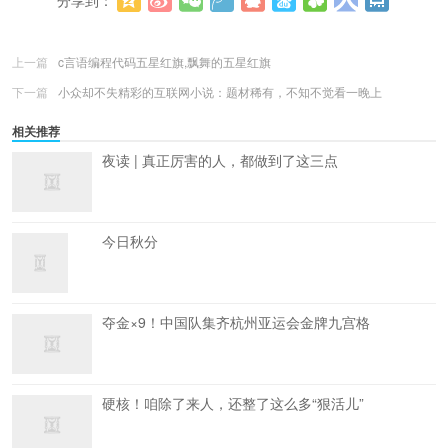
分享到：
更多
(
0
)
上一篇
c言语编程代码五星红旗,飘舞的五星红旗
下一篇
小众却不失精彩的互联网小说：题材稀有，不知不觉看一晚上
相关推荐
夜读 | 真正厉害的人，都做到了这三点
今日秋分
夺金×9！中国队集齐杭州亚运会金牌九宫格
硬核！咱除了来人，还整了这么多“狠活儿”