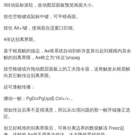
3转动鼠标滚轮，改动图层面板预览画面大小。
按住空格键或鼠标中键，可平移画面。
按住 Alt+/键，使画面合适窗口巨细。
4传达别离界限。
基于根底帧的描边，Ae将系统自动剖析并盘算出起到规模内其余
帧的别离界限，Ae称之为“传达”propag
按空格键或许拖动图层面板上的工夫指令器，这将触发从根底帧
向其它帧传达别离界限。
还可逐帧传播：
挪动一帧：PgDn/PgUp或 Ctrl+/←。
假如传达后果不是很满意，所以从出现问题的那一帧开端修正选
区。
创立好精准的别离界限后，可将分离边界的数据解冻 Freez起
来，这样的 Ae就不用再次传达，大大降低零碎担负。