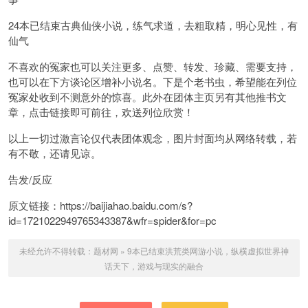
24本已结束古典仙侠小说，练气求道，去粗取精，明心见性，有
仙气
不喜欢的冤家也可以关注更多、点赞、转发、珍藏、需要支持，
也可以在下方谈论区增补小说名。下是个老书虫，希望能在列位
冤家处收到不测意外的惊喜。此外在团体主页另有其他推书文
章，点击链接即可前往，欢送列位欣赏！
以上一切过激言论仅代表团体观念，图片封面均从网络转载，若
有不敬，还请见谅。
告发/反应
原文链接：https://baijiahao.baidu.com/s?
id=1721022949765343387&wfr=spider&for=pc
未经允许不得转载：
题材网
»
9本已结束洪荒类网游小说，纵横虚拟世界神
话天下，游戏与现实的融合