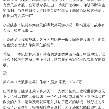
有惊天的术数，也可以僻易江山；以映日之神剑，却斩不断今生
的怅惘。当众神归位，谁吟唱英雄的歌长？由良心纵横这苍茫，
自誉为万古第一狂”
小说缺点：以封神为背景的洪荒类网游小说，剧情通畅，故事有
看点，根本无毒点。
小说缺陷：模板荟萃，各方面都比较一般，固然也没毒点，但是
也也没啥太让人印象深刻的情节。
总结：一本以题材来吸引读者的洪荒类网游小说，中规中矩，没
什么还说的打发掉工夫还可以，感兴趣的冤家也可以实验深度阅
读。
第八本《大数据世界》作者：墨乡 字数：184.3万
庄周梦蝶，蝶梦庄周？将来天下，人类开拓第二虚拟世界游戏天
下，也可以调控工夫流速，一个个以神话或故事的正本中体验有
数次的人生。配角残局就应用外挂钻了游戏的破绽，以彭祖的身
份活了八百多年，接着被维序者逮捕，为了还债只能自愿打工，