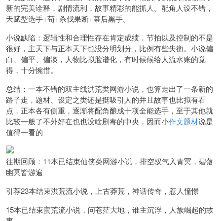
新的完美诠释，剧情流利，故事精彩的能抓人。配角人设不错，
天赋型选手+苟+杀伐果断+幕后黑手。
小说缺陷：逻辑性和合理性存在肯定成绩，节拍以及控制的不是
很好，主天下与正本天下也没分明划分，比例有些失衡。小说偏
白、偏平、偏淡，人物比拟脸谱化，有时候候给人流水账的觉
得，十分惋惜。
总结：一本不错的双主线洪荒类网游小说，也算走出了一条新的
路子走，题材、设定之类还是挺吸引人的并且故事也比拟有看
点，正本各有侧重，逐渐将配角酿成十项全能选手，至于其他就
比较一般了不外好在也也没啥剧毒的中央，因而小
作文题材
说是
值得一看的
往期回顾：
11本已结束仙侠类网游小说，排空驭气入青冥，碧落
幽冥皆游遍
引荐23本结束洪荒流小说，上古莽荒，神话传奇，惹人憧憬
15本已结束蛮荒流小说，问苍茫大地，谁主沉浮，人族崛起的故
事