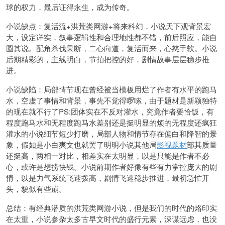
球的权力，最后证得永生，成为传奇。
小说缺点：复活流+洪荒类网游+将来科幻，小说天下观背景宏
大，设定详实，叙事逻辑性和合理地性都不错，前后照应，能自
圆其说。配角杀伐果断，二心向道，复活而来，心慈手软。小说
后期精彩的，主线明白，节拍把控的好，剧情故事层层稳步推
进。
小说缺陷：局部情节现在曾经被当模板用烂了作者有水平的跑马
水，空虚了事情和背景，事先不觉得啰嗦，由于题材是新颖独特
的现在就不行了PS:团体实在不反对灌水，究竟作者要恰饭，有
程度跑马水和无程度跑马水差别还是挺明显的烦的无程度还疯狂
灌水的小说细节短少打磨，局部人物和情节存在偏白和降智的景
象，假如是小白爽文也就罢了明明小说其他局
影视题材
部其质量
还挺高，两相一对比，相差实在太明显，以是只能是作者不必
心，或许是想捞快钱。小说前期作者好像有些有力掌控庞大的剧
情，以是力气系统飞速拨高，剧情飞速稳步推进，最初急忙开
头，貌似有些崩。
总结：有经典潜质的洪荒类网游小说，但是我们的时代的烙印实
在太重，小说参杂太多古早文时代的盛行元素，深谋远虑，也没