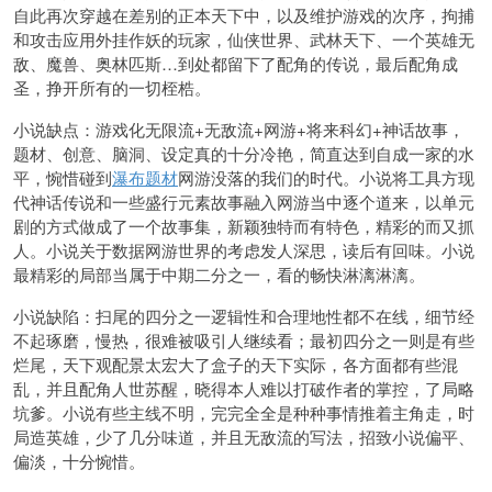
自此再次穿越在差别的正本天下中，以及维护游戏的次序，拘捕
和攻击应用外挂作妖的玩家，仙侠世界、武林天下、一个英雄无
敌、魔兽、奥林匹斯…到处都留下了配角的传说，最后配角成
圣，挣开所有的一切桎梏。
小说缺点：游戏化无限流+无敌流+网游+将来科幻+神话故事，
题材、创意、脑洞、设定真的十分冷艳，简直达到自成一家的水
平，惋惜碰到
瀑布题材
网游没落的我们的时代。小说将工具方现
代神话传说和一些盛行元素故事融入网游当中逐个道来，以单元
剧的方式做成了一个故事集，新颖独特而有特色，精彩的而又抓
人。小说关于数据网游世界的考虑发人深思，读后有回味。小说
最精彩的局部当属于中期二分之一，看的畅快淋漓淋漓。
小说缺陷：扫尾的四分之一逻辑性和合理地性都不在线，细节经
不起琢磨，慢热，很难被吸引人继续看；最初四分之一则是有些
烂尾，天下观配景太宏大了盒子的天下实际，各方面都有些混
乱，并且配角人世苏醒，晓得本人难以打破作者的掌控，了局略
坑爹。小说有些主线不明，完完全全是种种事情推着主角走，时
局造英雄，少了几分味道，并且无敌流的写法，招致小说偏平、
偏淡，十分惋惜。