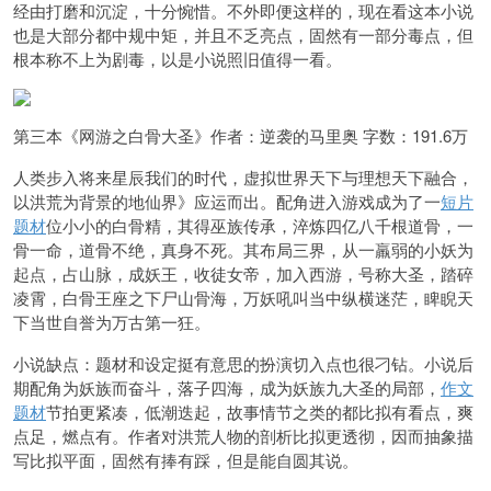
经由打磨和沉淀，十分惋惜。不外即便这样的，现在看这本小说
也是大部分都中规中矩，并且不乏亮点，固然有一部分毒点，但
根本称不上为剧毒，以是小说照旧值得一看。
第三本《网游之白骨大圣》作者：逆袭的马里奥 字数：191.6万
人类步入将来星辰我们的时代，虚拟世界天下与理想天下融合，
以洪荒为背景的地仙界》应运而出。配角进入游戏成为了一
短片
题材
位小小的白骨精，其得巫族传承，淬炼四亿八千根道骨，一
骨一命，道骨不绝，真身不死。其布局三界，从一羸弱的小妖为
起点，占山脉，成妖王，收徒女帝，加入西游，号称大圣，踏碎
凌霄，白骨王座之下尸山骨海，万妖吼叫当中纵横迷茫，睥睨天
下当世自誉为万古第一狂。
小说缺点：题材和设定挺有意思的扮演切入点也很刁钻。小说后
期配角为妖族而奋斗，落子四海，成为妖族九大圣的局部，
作文
题材
节拍更紧凑，低潮迭起，故事情节之类的都比拟有看点，爽
点足，燃点有。作者对洪荒人物的剖析比拟更透彻，因而抽象描
写比拟平面，固然有捧有踩，但是能自圆其说。