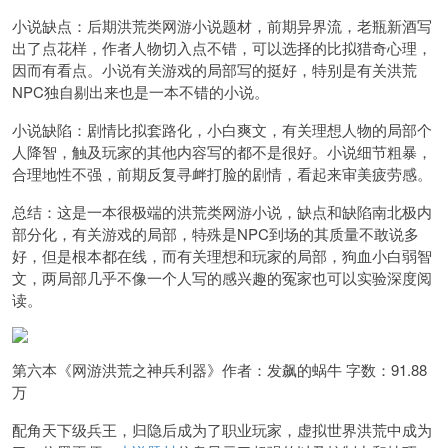
小说缺点：后期洪荒类网游小说题材，前期异界流，老瓶新酒写
出了点花样，作者人物切入点不错，可以选择的比拟猎奇心理，
因而有看点。小说有关游戏的局部写的挺好，特别是有关洪荒
NPC独自剔出来也是一本不错的小说。
小说缺陷：剧情比拟套路化，小白爽文，有关理想人物的局部个
人降智，触及玩家的其他内容写的都不是很好。小说细节粗暴，
合理地性不强，前期反复寻衅打脸的剧情，看起来审美疲劳感。
总结：这是一本很极端的洪荒类网游小说，缺点和缺陷南北极内
部分化，有关游戏的局部，特殊是NPC到场的其质量不敢说多
好，但是根本都在线，而有关理想和玩家的局部，狗血小白弱智
文，两局部几乎不像一个人写的感兴趣的冤家也可以实验深度阅
读。
第六本《网游洪荒之神兵利器》作者：发飙的蜗牛 字数：91.88
万
配角天下级兵王，归隐后成为了职业玩家，虚拟世界洪荒中成为