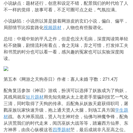
小说缺点：题材还行，创意和设定不错，配景我们的时代给了人
不一样的觉得，故事可看，不乏可圈可点之处，气氛拉满。
小说缺陷：小说所以算是披着网游皮的玄幻小说，偏白、偏平，
局部情节比拟套路化
视频题材
，人物也有些脸谱化。
总结：中规中矩的平凡之作，但是也没大毛病，深度阅读简单轻
松不烧脑，剧情流利有看点，食之无味，弃之可惜，打发掉工夫
和书荒的时分也可以看一看，感兴趣的冤家也可以实验深度阅
读。
第五本《网游之天狗吞日》作者：寡人未婚 字数：271.4万
配角复活参加《神话》游戏，扮演可以选择了妖族成为了狗妖，
其残局就应
短片题材
用先知先晓从太上老君手里骗到技艺一气化
三清，同时取得了天狗的传承。后配角从妖族天庭获得职司，屠
戮巫族玩家快速升级，抱上通天贤人大腿，到场工具方国
学生题
材
战。各大神系混战，贤人与主神对垒，仙佛与神魔争锋，配角
从洪荒我们的时代走来，阅历巫妖大战等等，踏遍西方仙界、东
方神界，由良心纵横这苍
四季题材
茫，最后成就非凡至高之位。