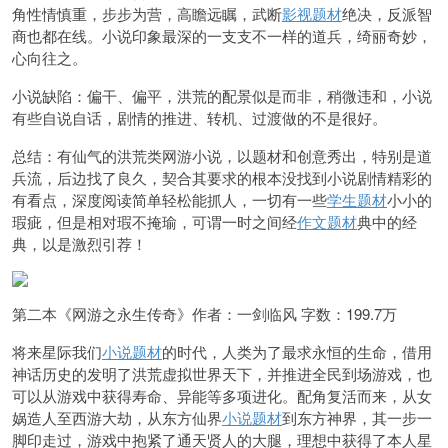
角性情慎重，步步为营，高瞻远瞩，武断
影视题材
绝决，反派智
商也都在线。小说印象最深的一支支不一样的道兵，绮丽奇妙，
心向往之。
小说缺陷：偏干、偏平，洪荒的配景似是而非，稍微违和，小说
有些自说自话，剧情的推进、转机、过渡做的不是很好。
总结：有仙气的洪荒类网游小说，以题材和创意秀出，特别是道
兵流，后边找了良久，契合其要求的根本没找到小说剧情精彩的
有看点，深度阅读简单轻松能抓人，一切有一些
学生题材
小小的
瑕疵，但是相对瑕不掩瑜，可谓一时之间经
作文题材
典中的经
典，以是激烈引荐！
第二本《网游之永生传奇》作者：一剑临风 字数：199.7万
将来星际我们
小说题材
的时代，人类为了最求永恒的生命，借用
神话历史的发明了洪荒虚拟世界天下，并推进全民到场游戏，也
可以从游戏中获得寿命、异能等多项进化。配角复活而来，从女
娲造人至西游大劫，从东方仙界
小说题材
到东方神界，其一步一
脚印走过，游戏中抱紧了通天贤人的大腿，理想中获得了本人星