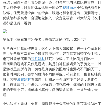
总结：固然不是洪荒类网游小说，但是气氛与风格比较古典，且
不太好分类，以是团体放这里一同说了
视频题材
小说固然有各种
缺憾，但无疑是经典中的经典，以题材和创意秀出，脑洞清奇，
优缺陷都很突出，合理地党慎入，设定党福音，对大部分书友来
说都是值得一看的
第九本《黄庭道主》作者：妖僧花无缺 字数：234.4万
配角再次穿越仙侠世界，这个天下伟人如蝼蚁，被一个个宗派饲
养，配角很不幸在一个魔道宗派治下，好在其穿越带了金手指，
也可以登录宿世的
短片题材
洪荒》游戏，工夫比例是百比一，并
且宿世的游戏不只仅是游戏，其是仙神征服诸天的手腕之一，以
是游戏里的所有的一切都是真实的的配角转生游戏不同的天下，
仗着时间比例，去学习推演不同的手腕，苟到老死，接着反哺真
身。其带
瀑布题材
着弟弟、姐姐从一介山村少年起身，逃走久
困，自建宗门，于偏远之地称霸，依托炼丹、炼器的手腕进入真
正的王谢小宗，成就非凡真传，阅历诸多惊险，一举升仙，最
后…
小说缺点：题材、创意、脑洞都是十分不错的对洪荒系统做出了