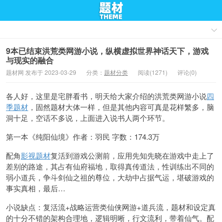
9本已结束洪荒类网游小说，纵横虚拟世界神话天下，游戏
与现实的融合
题材网 发布于 2023-03-29
分类：
题材分类
阅读(1271)
评论(0)
各人好，这里是宅胖看书，明天给大家介绍的洪荒类网游小说
四
季题材
，固然题材大体一样，但是其他内容可真是花样繁多，脑
洞十足，空话不多说，上面进入说书人两个环节。
第一本《纯阳仙境》作者：羽民 字数：174.3万
配角
影视题材
复活到游戏公测前，应用先知先晓在游戏中走上了
差别的路途，其占有仙府福地，取得真传道法，性训练出不同的
弱小道兵，争斗剑仙之祖的尊位，大劫中占据气运，堪破游戏的
事实真相，最后…
小说缺点：复活流+战略运营类仙侠网游+道兵流，题材和设定真
的十分不错的架构合理地，逻辑明晰，行文流利，带着仙气。配