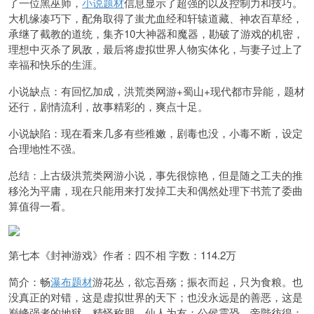
了一位黑巫师，
小说题材
信息显示了超强的以及控制力和技巧。
大机缘凑巧下，配角取得了蚩尤血经和轩辕道藏、神农百草经，
承继了截教的道统，集齐10大神器和魔器，勘破了游戏的机密，
理想中灭杀了夙敌，最后将虚拟世界人物实体化，与妻子过上了
幸福和快乐的生涯。
小说缺点：有回忆加成，洪荒类网游+蜀山+现代都市异能，题材
还行，剧情流利，故事精彩的，爽点十足。
小说缺陷：现在看来几多有些稚嫩，剧毒也没，小毒不断，设定
合理地性不强。
总结：上古级洪荒类网游小说，事先很惊艳，但是随之工夫的推
移沦为平庸，现在只能用来打发掉工夫和偶然处理下书荒了委曲
算值得一看。
第七本《封神游戏》作者：四不相 字数：114.2万
简介：畅
瀑布题材
游花丛，欲忘吾殇；振衣而起，只为食粮。也
没真正的对错，这是虚拟世界的天下；也没永远是的善恶，这是
巅峰强者的地狱。精怪称朋，仙人为友；公侯震恐，帝陛彷徨；