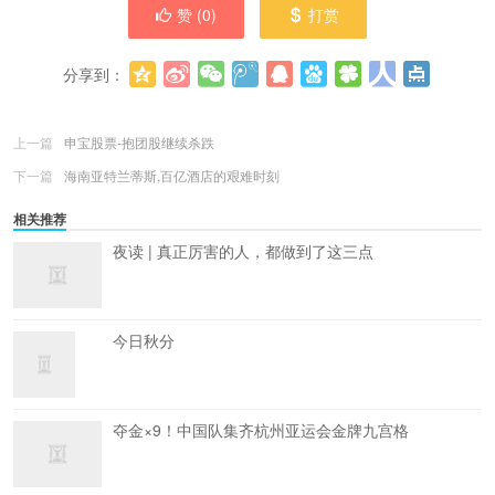
赞 (
0
)
打赏
分享到：
更多
(
0
)
上一篇
申宝股票-抱团股继续杀跌
下一篇
海南亚特兰蒂斯,百亿酒店的艰难时刻
相关推荐
夜读 | 真正厉害的人，都做到了这三点
今日秋分
夺金×9！中国队集齐杭州亚运会金牌九宫格