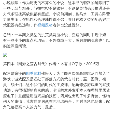
小说缺陷：作为历史的不算久的小说，这本书的套路的确陈旧了
一些，细节粗暴，节拍把控不是很好，不论是剧情稳步推进还是
力气条理拨高貌似都有些赶。小说前期崩，跑马水，工具方阵营
力量失衡，逻辑性和合理地性都不强，并且神格之类的配合好洪
荒配景有些违和，作
视频题材
者并也没处置好。
总结：一本爽文类型的洪荒类网游小说，套路的同时中规中矩，
有一些小小的毒点和瑕疵，不外成绩不大，感兴趣的冤家也可以
实验深度阅读。
第四本《网游之荒古时代》作者：木有才O字数：309.6万
配角是瘫痪的
四季题材
残疾人，为了能再次体验跑跳从而加入了
游戏，游戏配景是还处于部落方式的荒古时代，巫、图腾、祖
灵、战士们…这个我们的时代的主旋律。配角修炼游戏里的武技
功法，有很强烈的真实的感，渐渐的意外发现本人在理想里居然
痊愈了并且能运用游戏里的技艺，四周也出现了许多野兽、怪物
伤人的事情，荒古世界居然在同地球融合，同时危急也到来，配
角飞速提高本人的力气，最后…