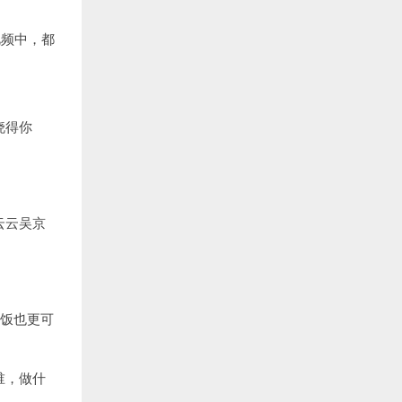
视频中，都
晓得你
。
云云吴京
。
做饭也更可
谁，做什