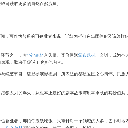
获取可获取更多的自然而然流量。
耳闻，可作为普通的再创业者来说，详细怎样打造出团体IP又该怎样
个环节之一，输
小说题材
入头脑、其价值观
瀑布题材
、文明，成为本
的表现，取决于你说了啥其他内容。
参与综艺节目，还是参演影视剧，所表达的都是爱国之心情怀、民族
，战狼系列的爆火，从根本上是好的剧本故事与剧本承载的其价值观
一位创业者，哪怕你没钱吃饭，只需针对一个领域的人群，去不时地
来志
作文题材
同道合的粉丝，员工、合资人、投资人。