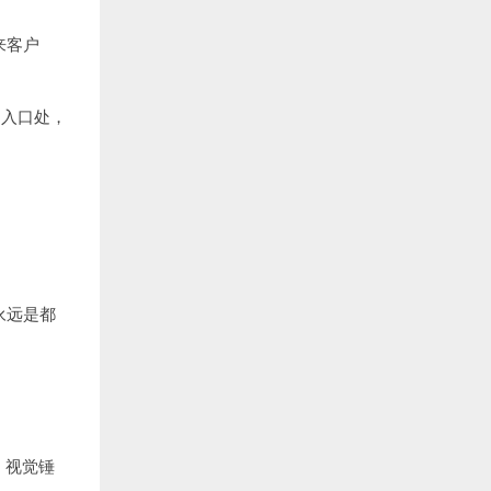
来客户
为入口处，
永远是都
。视觉锤