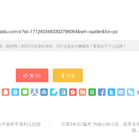
idu.com/s?id=1712403483302796064&wfr=spider&for=pc
载：
题材网
»
8000万出演长津湖，为什么吴京片酬最高？要害在于个人品牌！
赞 (
0
)
打赏
向片面和平系列入坑指
引荐3本以“骗术”为核心的小说，提早去
路