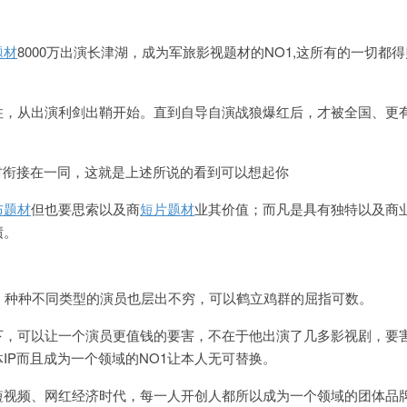
题材
8000万出演长津湖，成为军旅影视题材的NO1,这所有的一切都
住，从出演利剑出鞘开始。直到自导自演战狼爆红后，才被全国、更
材衔接在一同，这就是上述所说的看到可以想起你
布题材
但也要思索以及商
短片题材
业其价值；而凡是具有独特以及商
绩。
，种种不同类型的演员也层出不穷，可以鹤立鸡群的屈指可数。
下，可以让一个演员更值钱的要害，不在于他出演了几多影视剧，要
IP而且成为一个领域的NO1让本人无可替换。
短视频、网红经济时代，每一人开创人都所以成为一个领域的团体品