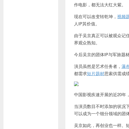
作电影，都无法大红大紫。
现在可以改变转乾坤，
视频
人IP其价值。
由于吴京真正可以被观众记
界观众熟知。
今后吴京的团体IP与军旅题
演员虽然是艺术任务者，
瀑
都需求
短片题材
思索供需成
中国影视疾速开展的近20年
当演员数目不时添加的状况
可以成为一个细分领域的团体
吴京如此，再创业也一样。