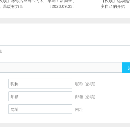
夜读】愿你活成自己的太
早啊！新闻来了
【夜读】运动起
，温暖有力量
〔2023.09.23〕
变自己的开始
昵称 (必填)
邮箱 (必填)
网址