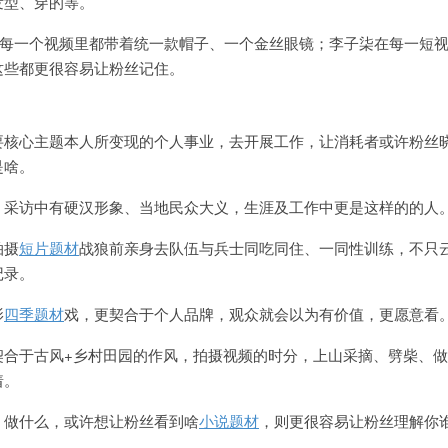
发型、穿的等。
”每一个视频里都带着统一款帽子、一个金丝眼镜；李子柒在每一短
这些都更很容易让粉丝记住。
要核心主题本人所变现的个人事业，去开展工作，让消耗者或许粉丝
是啥。
、采访中有硬汉形象、当地民众大义，生涯及工作中更是这样的的人
拍摄
短片题材
战狼前亲身去队伍与兵士同吃同住、一同性训练，不只
记录。
影
四季题材
戏，更契合于个人品牌，观众就会以为有价值，更愿意看
契合于古风+乡村田园的作风，拍摄视频的时分，上山采摘、劈柴、
着。
，做什么，或许想让粉丝看到啥
小说题材
，则更很容易让粉丝理解你