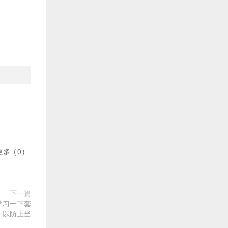
更多
(
0
)
下一篇
学习一下套
，以防上当