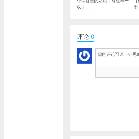
夺得首金的姑娘，有这样一
【
双手……
阳
评论
0