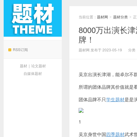
当前位置：
题材网
题材分类
正
>
>
8000万出演
牌！
题材网
RSS订阅
题材网 发布于 2023-05-19
分类
题材
|
论文题材
自媒体题材
吴京出演长津湖，能卓尔不群
所谓的团体品牌其价值就是
团体品牌不只
学生题材
是是
1
吴京身世中国
四季题材
武术