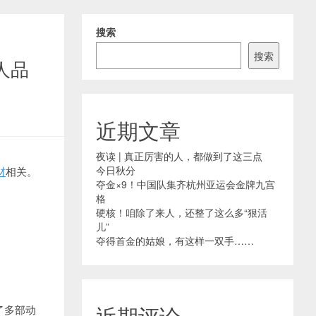
搜索
搜索
人品
近期文章
夜读 | 真正厉害的人，都做到了这三点
今日秋分
材
相关。
夺金×9！中国队集齐杭州亚运会金牌九宫
格
硬核！咱除了来人，还整了这么多“狠活
儿”
夺得首金的姑娘，有这样一双手……
近期评论
了多部动