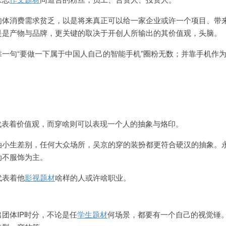
肉体消费需求贫乏，以是将来真正可以给一家企业或许一个项目、带
是是产物与品牌，更关键的取决于开创人所输出的其价值观，头脑。
一句“要做一下属于中国人自己的智能手机”圈粉无数；并靠手机作
代表着价值观，而穿啥则可以表现一个人的抽象与烙印。
油小生差别，任何大众场所，吴京的穿的装扮都更符合硬汉的抽象。
动不服饰为主。
代表着他
影视题材
啥样的人或许啥职业。
团体IP时分，不论是任
学生题材
何场景，都要有一个自己的视觉锤