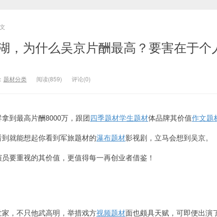
文
长津湖，为什么吴京片酬最高？要害在于个
：
题材分类
阅读(859)
评论(0)
拿到最高片酬8000万，跟团
四季题材
学生题材
体品牌其价值
作文题
看到就能想起你看到军旅题材的
瀑布题材
影视剧，立马会想到吴京。
演员要重视的其价值，更值得每一再创业者借鉴！
世家，不只他武高明，举措戏方
视频题材
面也颇具天赋，可即便出演