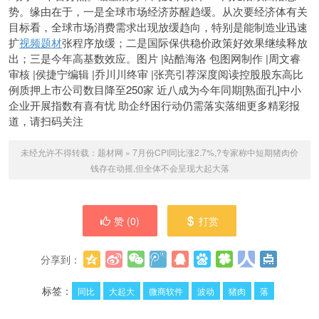
势。缘由在于，一是全球市场经济苏醒趋缓。从次要经济体有关
目标看，全球市场消费需求出现放缓趋向，特别是能制造业迅速
扩
视频题材
张程序放缓；二是国际保供稳价政策好效果继续释放
出；三是今年高基数效应。图片 |站酷海洛 包图网制作 |周文睿
审核 |侯捷宁编辑 |乔川川终审 |张亮引荐深度阅读控股股东高比
例质押上市公司数目降至250家 近八成为今年同期[熟面孔]中小
企业开展指数有喜有忧 助企纾困行动仍需落实落细更多精彩报
道，请扫码关注
未经允许不得转载：
题材网
»
7月份CPI同比涨2.7%,?专家称中短期猪肉价
钱存在动摇,但全体不会呈现大起大落
赞 (
0
)
打赏
分享到：
更多
(
0
)
标签：
同比
大起大
微商软件
波动
猪肉
落