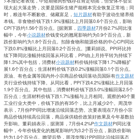
>本报记者表现，中短期猪肉价钱存在肯定动摇，但全体不会呈
现大起大落走势，次要是国际生猪产能根本完全恢复正常地；同
时，粮连年不断歉收、储藏富足，
短片题材
有助于波动生猪养殖
本钱。非食物价钱下跌1.9%涨幅比上月回落0.6个百分点，影响
CPI下跌约1.56个百分点。[据测算，
四季题材
7月份2.7%同比涨
幅中，今年
小说题材
价钱变化的翘尾影响约为0.9个百分点，新
跌价影响约为1.8个百分点。扣除食物和能源价格的中心CPI同比
下跌0.8%涨幅比上月回落0.2个百分点。]董莉娟说。PPI环比持
续下降同比涨幅持续回落从环比看，PPI由上月持平转为持续下
降1.3%其中包括，消费材
小说题材
料价钱持续下降1.7%降幅扩
展1.6个百分点；生涯材料价钱下跌0.2%涨幅回落0.1个百分点。
原油、有色金属等国内外小宗商品价钱回落动员国际有
作文题材
关行业价钱持续下降。从同比看，PPI下跌4.2%涨幅比上月回落
1.9个百分点。其中包括，消费材料价钱下跌5.0%涨幅回落2.5个
百分点；生涯材料价钱下跌1.7%涨幅与上月相同。观察的40个重
工业行业大类中，价钱下跌的有35个，比上月减少2个。周茂华
表示，7月份PPI同比增速沿续回落态势。次要表现在7月份小宗
商品价钱持续高位回落，商品保供稳价政策好效果及今年基数抬
升影响。董莉娟表示，据测算，7月份4.2%P
作文题材
PI同比涨
幅中，今年价钱变化的
翘尾影响约为3.2个百分点，新跌价影响
约为1.0个百分点。瞻望后势，周茂华预计PPI同比沿续回落态