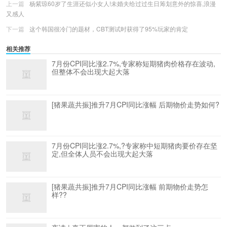
上一篇
杨紫琼60岁了生涯还似小女人!未婚夫给过过生日筹划意外的惊喜,浪漫
又感人
下一篇
这个韩国很冷门的题材，CBT测试时获得了95%玩家的肯定
相关推荐
7月份CPI同比涨2.7%,​专家称短期猪肉价格存在波动,
但整体不会出现大起大落
[猪果蔬共振]推升7月CPI同比涨幅 后期物价走势如何?​
7月份CPI同比涨2.7%,?专家称中短期猪肉要价存在坚
定,但全体人员不会出现大起大落
[猪果蔬共振]推升7月CPI同比涨幅 前期物价走势怎
样??