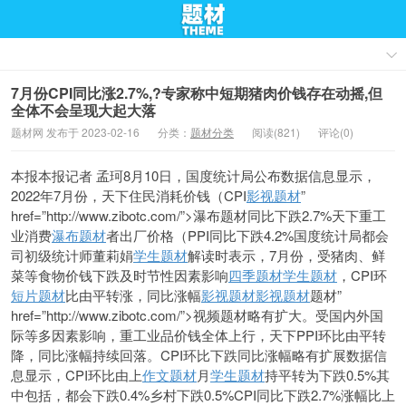
7月份CPI同比涨2.7%,?专家称中短期猪肉价钱存在动摇,但
全体不会呈现大起大落
题材网 发布于 2023-02-16
分类：
题材分类
阅读(821)
评论(0)
本报本报记者 孟珂8月10日，国度统计局公布数据信息显示，
2022年7月份，天下住民消耗价钱（CPI
影视题材
”
href=”http://www.zibotc.com/”>瀑布题材同比下跌2.7%天下重工
业消费
瀑布题材
者出厂价格（PPI同比下跌4.2%国度统计局都会
司初级统计师董莉娟
学生题材
解读时表示，7月份，受猪肉、鲜
菜等食物价钱下跌及时节性因素影响
四季题材
学生题材
，CPI环
短片题材
比由平转涨，同比涨幅
影视题材
影视题材
题材”
href=”http://www.zibotc.com/”>视频题材略有扩大。受国内外国
际等多因素影响，重工业品价钱全体上行，天下PPI环比由平转
降，同比涨幅持续回落。CPI环比下跌同比涨幅略有扩展数据信
息显示，CPI环比由上
作文题材
月
学生题材
持平转为下跌0.5%其
中包括，都会下跌0.4%乡村下跌0.5%CPI同比下跌2.7%涨幅比上