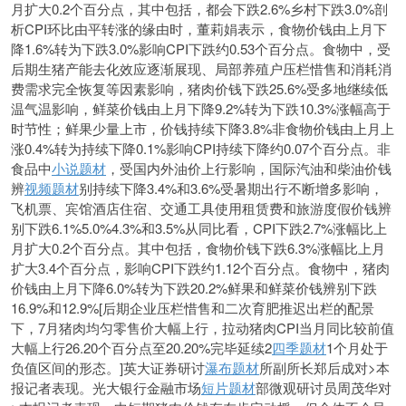
月扩大0.2个百分点，其中包括，都会下跌2.6%乡村下跌3.0%剖
析CPI环比由平转涨的缘由时，董莉娟表示，食物价钱由上月下
降1.6%转为下跌3.0%影响CPI下跌约0.53个百分点。食物中，受
后期生猪产能去化效应逐渐展现、局部养殖户压栏惜售和消耗消
费需求完全恢复等因素影响，猪肉价钱下跌25.6%受多地继续低
温气温影响，鲜菜价钱由上月下降9.2%转为下跌10.3%涨幅高于
时节性；鲜果少量上市，价钱持续下降3.8%非食物价钱由上月上
涨0.4%转为持续下降0.1%影响CPI持续下降约0.07个百分点。非
食品中
小说题材
，受国内外油价上行影响，国际汽油和柴油价钱
辨
视频题材
别持续下降3.4%和3.6%受暑期出行不断增多影响，
飞机票、宾馆酒店住宿、交通工具使用租赁费和旅游度假价钱辨
别下跌6.1%5.0%4.3%和3.5%从同比看，CPI下跌2.7%涨幅比上
月扩大0.2个百分点。其中包括，食物价钱下跌6.3%涨幅比上月
扩大3.4个百分点，影响CPI下跌约1.12个百分点。食物中，猪肉
价钱由上月下降6.0%转为下跌20.2%鲜果和鲜菜价钱辨别下跌
16.9%和12.9%[后期企业压栏惜售和二次育肥推迟出栏的配景
下，7月猪肉均匀零售价大幅上行，拉动猪肉CPI当月同比较前值
大幅上行26.20个百分点至20.20%完毕延续2
四季题材
1个月处于
负值区间的形态。]英大证券研讨
瀑布题材
所副所长郑后成对>本
报记者表现。光大银行金融市场
短片题材
部微观研讨员周茂华对