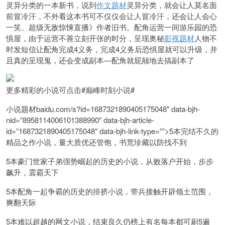
灵异分类的一本新书，说到
作文题材
灵异分类，就会让人莫名面
前冒冷汗，不外看这本书可不仅仅会让人冒冷汗，还会让人会心
一笑。超级无敌惊悚直播》作者旧书。配角运营一间游乐园的恐
惧屋，由于运营不善立刻开张的时分，呈现奥秘
影视题材
人物不
时发短信让配角完成4义务，完成4义务后恐惧屋就可以升级，并
且真的呈现鬼，还会变成副本—配角就屁颠地去搞副本了
更多精彩的小说可点击
#巅峰时刻小说#
小说题材baidu.com/s?id=1687321890405175048″ data-bjh-
nid=”8958114006101388990″ data-bjh-article-
id=”1687321890405175048″ data-bjh-link-type=””>5本完结不久的
精品之作小说，量大质优还管饱，书荒珍藏以防找不到
5本豪门世家子弟强势崛起的历史的小说，从败落户开始，步步
飙升，震霸天下
5本配角一起争霸的历史的排挤小说，带兵接触开辟领土范围，
爽翻天际
5本难以超越的网文小说，结束良久仍榜上有名每本都可刷5遍