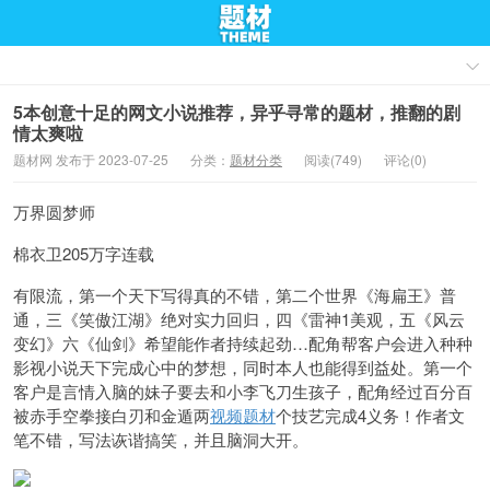
5本创意十足的网文小说推荐，异乎寻常的题材，推翻的剧
情太爽啦
题材网 发布于 2023-07-25
分类：
题材分类
阅读(749)
评论(0)
万界圆梦师
棉衣卫205万字连载
有限流，第一个天下写得真的不错，第二个世界《海扁王》普
通，三《笑傲江湖》绝对实力回归，四《雷神1美观，五《风云
变幻》六《仙剑》希望能作者持续起劲…配角帮客户会进入种种
影视小说天下完成心中的梦想，同时本人也能得到益处。第一个
客户是言情入脑的妹子要去和小李飞刀生孩子，配角经过百分百
被赤手空拳接白刃和金遁两
视频题材
个技艺完成4义务！作者文
笔不错，写法诙谐搞笑，并且脑洞大开。