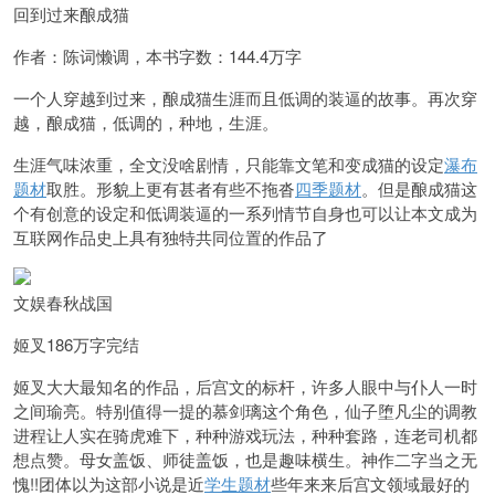
回到过来酿成猫
作者：陈词懒调，本书字数：144.4万字
一个人穿越到过来，酿成猫生涯而且低调的装逼的故事。再次穿
越，酿成猫，低调的，种地，生涯。
生涯气味浓重，全文没啥剧情，只能靠文笔和变成猫的设定
瀑布
题材
取胜。形貌上更有甚者有些不拖沓
四季题材
。但是酿成猫这
个有创意的设定和低调装逼的一系列情节自身也可以让本文成为
互联网作品史上具有独特共同位置的作品了
文娱春秋战国
姬叉186万字完结
姬叉大大最知名的作品，后宫文的标杆，许多人眼中与仆人一时
之间瑜亮。特别值得一提的慕剑璃这个角色，仙子堕凡尘的调教
进程让人实在骑虎难下，种种游戏玩法，种种套路，连老司机都
想点赞。母女盖饭、师徒盖饭，也是趣味横生。神作二字当之无
愧!!团体以为这部小说是近
学生题材
些年来来后宫文领域最好的