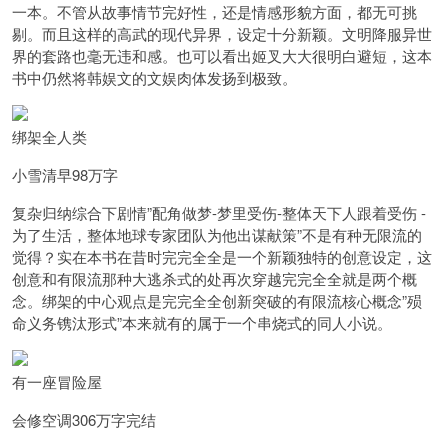
一本。不管从故事情节完好性，还是情感形貌方面，都无可挑
剔。而且这样的高武的现代异界，设定十分新颖。文明降服异世
界的套路也毫无违和感。也可以看出姬叉大大很明白避短，这本
书中仍然将韩娱文的文娱肉体发扬到极致。
绑架全人类
小雪清早98万字
复杂归纳综合下剧情”配角做梦-梦里受伤-整体天下人跟着受伤 -
为了生活，整体地球专家团队为他出谋献策”不是有种无限流的
觉得？实在本书在昔时完完全全是一个新颖独特的创意设定，这
创意和有限流那种大逃杀式的处再次穿越完完全全就是两个概
念。绑架的中心观点是完完全全创新突破的有限流核心概念”殒
命义务镌汰形式”本来就有的属于一个串烧式的同人小说。
有一座冒险屋
会修空调306万字完结