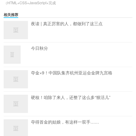
（HTML+CSS+JavaScript+完成
相关推荐
夜读 | 真正厉害的人，都做到了这三点
今日秋分
夺金×9！中国队集齐杭州亚运会金牌九宫格
硬核！咱除了来人，还整了这么多“狠活儿”
夺得首金的姑娘，有这样一双手……