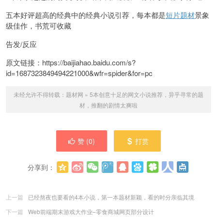
五本好评超高的经典中的经典小说引荐，每本都是
短片题材
景象
级佳作，书荒可收藏
告发/反应
原文链接：https://baijiahao.baidu.com/s?
id=1687323849494221000&wfr=spider&for=pc
未经允许不得转载：
题材网
»
5本创意十足的网文小说推荐，异乎寻常的题
材，推翻的剧情太爽啦
赞 (
0
)
打赏
分享到：
更多
(
0
)
上一篇
已经熬夜也要看的4本小说，第一本题材新颖，看的时分亲临其境
下一篇
Web前端期末游戏大作业–零食商城网页部分设计