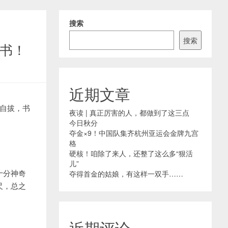
搜索
搜索
书！
近期文章
自拔，书
夜读 | 真正厉害的人，都做到了这三点
今日秋分
夺金×9！中国队集齐杭州亚运会金牌九宫
格
硬核！咱除了来人，还整了这么多“狠活
儿”
十分神奇
夺得首金的姑娘，有这样一双手……
尺，总之
近期评论