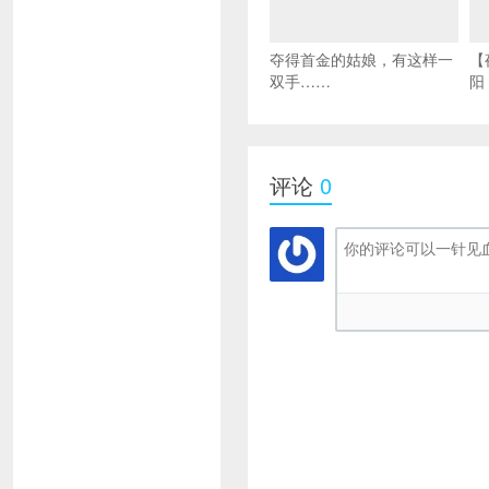
夺得首金的姑娘，有这样一
【
双手……
阳
评论
0