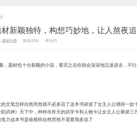
文
题材新颖独特，构想巧妙地，让人熬夜追
：
题材分类
阅读(338)
评论(0)
质量，题材也十分新颖的小说，看完之后你就会深深地沉迷进去，不行
大的文笔怎样自然而然就不必多说了这本书讲述了女主人公偶得一款
全职武神》天下中，种种吊炸天的武学卡和人物卡让女主人公垂涎三
的笔力这本书是啥模样自然而然不需要我多说了