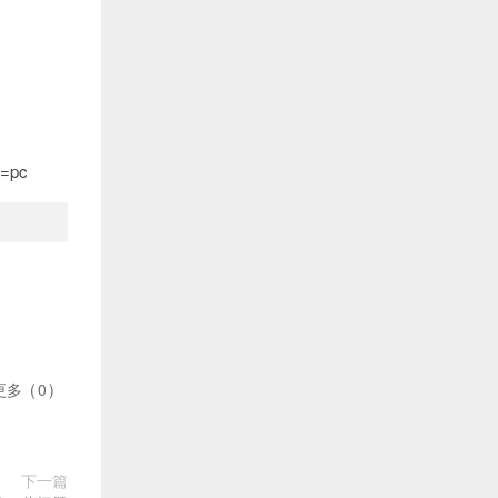
r=pc
更多
(
0
)
下一篇