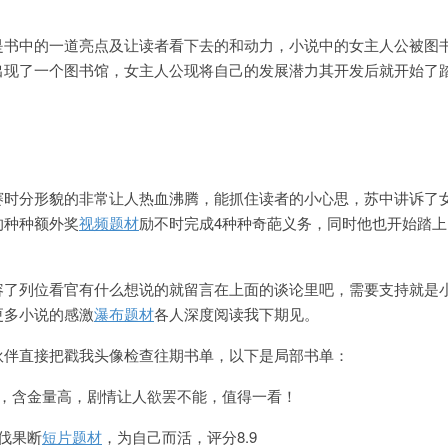
是书中的一道亮点及让读者看下去的和动力，小说中的女主人公被图
出现了一个图书馆，女主人公现将自己的发展潜力其开发后就开始了
赛时分形貌的非常让人热血沸腾，能抓住读者的小心思，苏中讲诉了
的种种额外奖
视频题材
励不时完成4种种奇葩义务，同时他也开始踏
。
容了列位看官有什么想说的就留言在上面的谈论里吧，需要支持就是
更多小说的感激
瀑布题材
各人深度阅读我下期见。
伙伴直接把戳我头像检查往期书单，以下是局部书单：
，含金量高，剧情让人欲罢不能，值得一看！
伐果断
短片题材
，为自己而活，评分8.9