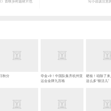
市》首映乡村题材片也
写小说该注意
日秋分
夺金×9！中国队集齐杭州亚
硬核！咱除了来
运会金牌九宫格
这么多“狠活儿”