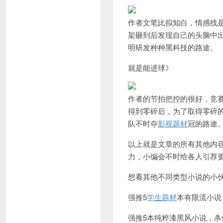
作者文笔比拟知白，情感线
架砸到后发现自己的头脑中
明研发种种黑科技的路途。
就是能进球》
作者的节拍把控的很好，竞
得到零碎后，为了取得零碎
队不时夺
影视题材
冠的路途
以上就是文章的所有其他内
力，小编会不时给各人引荐
想看其他不同类型小说的小
强推5
学生题材
本有限流小说
强推5本纯粹漆黑风小说，杀