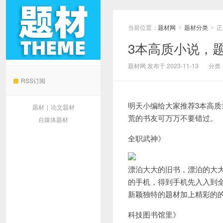
当前位置：
题材网
题材分类
正
>
>
3本高质小说，
题材网
题材网 发布于 2023-11-13
分类
RSS订阅
明天小编给大家推荐3本高
题材
|
论文题材
荒的书友可万万不要错过。
自媒体题材
全职武神》
漂泊大大的旧书，漂泊的大
的手机，得到手机先入入到
新颖独特的题材加上精彩的
科技图书馆里》