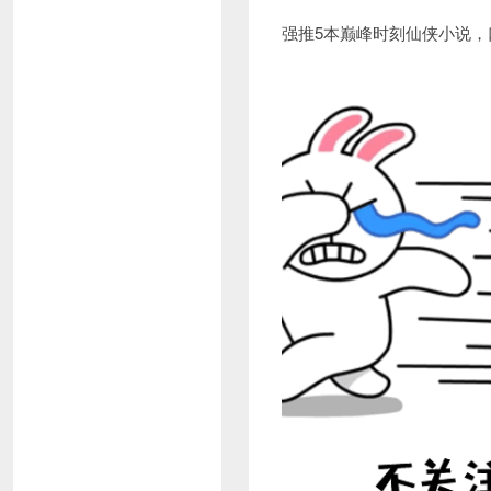
强推5本巅峰时刻仙侠小说，