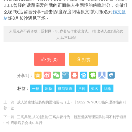
↓↓↓曾经的话题亲爱的我的正面临人生困境的傍晚时分，会做什
么呢?欢迎留言分享~点击[深度深度阅读原文]就可报名到
作文题
材
场8月长沙遇见了场~
未经允许不得转载：
题材网
»
35岁著名作家被出轨,一招[改动人生]:漂亮女
人,从不认输!
赞 (
0
)
打赏
分享到：
更多
(
0
)
标签：
一招
出轨
微商渠道
扭转
知名
认输
上一篇
成人溃疡性结肠炎的医治要点（上）丨2022PA NCCO临床理论指南引
荐一览
下一篇
三高共管,从[心]启航:三高共管行为—新型慢病管理医防协同不利于项目
中中启动后后会成功举行