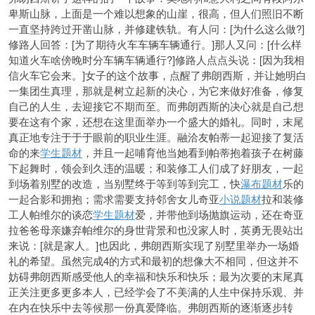
卑斯山脉，上面是一个难以想象的山崖，很高，但人们照旧不断
一直坚持跨过开凿山脉，并修建铁轨。有人问：[为什么这么做?]
修路人回答：[为了期待火车车辆车辆通行。]那人又问：[什么样
知道火车啥傍晚时分车辆车辆通行?]修路人点点头说：[因为我相
信火车它会来。]女子的这个故事，点醒了弗朗西斯，并让她明白
一集团生真理，那就是树立起新的决心，为它来做好准备，修复
自己的人生，去迎接它不期而至。而弗朗西斯的决心就是自己想
要在这有个家，还想在这里面举办一个盛大的婚礼。同时，末尾
真正地专注于于于眼前的职业生涯。融洽友帕蒂一起迎接了复活
命的来
学生题材
，并且一起哺育他当她看到帕蒂抱着孩子在树藤
下起舞时，领会到久违的温暖；和装修工人们成了好朋友，一起
到场着别墅的改造，当别墅终于等到等到完工，快
瀑布题材
乐的
一起合影和拥抱；需求需要支持邻舍女儿奇亚
小说题材
拉和装修
工人帕维尔的谈恋
学生题材
爱，并带他到场抛旗运动，还在奇亚
拉爸爸母亲嫌弃帕维尔的身世背景和也没家人时，英勇无畏站出
来说：[就是家人。]也因此，弗朗西斯实现了别墅里举办一场婚
礼的希望。虽然完成4的方式和最初的想像大不相同，但这并不
妨碍弗朗西斯感受他人的幸福和快乐和快乐；最为次要的末尾真
正关注更多更多本人，已经学会了不美满的人生中保持乐观、并
在内在快乐中去等候那一份真爱降临。弗朗西斯的逐渐逐步转