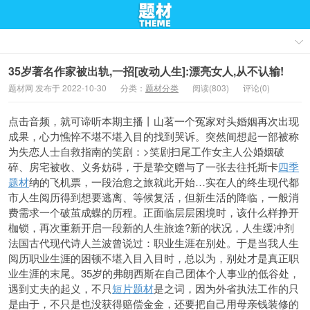
35岁著名作家被出轨,一招[改动人生]:漂亮女人,从不认输!
题材网 发布于 2022-10-30
分类：
题材分类
阅读(803)
评论(0)
点击音频，就可谛听本期主播丨山茗一个冤家对头婚姻再次出现
成果，心力憔悴不堪不堪入目的找到哭诉。突然间想起一部被称
为失恋人士自救指南的笑剧：>笑剧扫尾工作女主人公婚姻破
碎、房宅被收、义务妨碍，于是挚交赠与了一张去往托斯卡
四季
题材
纳的飞机票，一段治愈之旅就此开始…实在人的终生现代都
市人生阅历得到想要逃离、等候复活，但新生活的降临，一般消
费需求一个破茧成蝶的历程。正面临层层困境时，该什么样挣开
枷锁，再次重新开启一段新的人生旅途?新的状况，人生缓冲剂
法国古代现代诗人兰波曾说过：职业生涯在别处。于是当我人生
阅历职业生涯的困顿不堪入目入目
时，总以为，别处才是真正职
业生涯的末尾。35岁的弗朗西斯在自己团体个人事业的低谷处，
遇到丈夫的起义，不只
短片题材
是之词，因为外省执法工作的只
是由于，不只是也没获得赔偿金金，还要把自己用母亲钱装修的