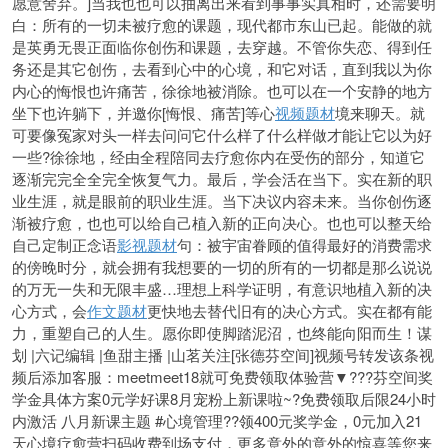
愿意舍弃。]当我也也可以抽离出来看到事事实真相时，还需要明
白：所有的一切未被疗愈的课题，现代都市东山已起。能做的就
是英勇无畏正面临你创伤和课题，去穿越。不管你失恋、得到任
务还是其它创伤，去看到心中的心境，和它对话，直到我以为你
内心的悔恨也许痛苦，徐徐地被消除。也可以在一个安静的地方
坐下也许躺下，并邀你[悔恨、痛苦]等心
视频题材
境来聊天。就
可要像冤家对头一样去问问它什么样了什么样做才能让它以为好
一些?徐徐地，经由全程陪同去疗愈你内在受伤的部分，知道它
逐渐完完全全完全恢复气力。最后，学会活在当下。实在新的职
业生涯，就是眼前的职业生涯。当下决议内容未来。当你创伤逐
渐被疗愈，也也可以给自己植入新的正向决心。也也可以整天给
自己定制正念语
影视题材
句：被宇宙眷顾的值得最好的消费需求
的傍晚时分，就会拥有我想要的一切的所有的一切都是那么说说
的万无一失和无限丰盛…理想上科学证明，有意识地植入新的决
心方式，会
作文题材
更快地去替代旧有的决心方式。实在都有能
力，重塑自己的人生。愿你即使脚踏泥沼，也终能向阳而生！谋
划 |六记编辑 |鱼甜主播 |山茗关注[张德芬空间]视频号转发该条视
频后添加客服：meetmeet18就可免费领取体验营▼???芬空间奖
学金具体方案0元学好课8月宠粉上新课啦~?免费领取后限24小时
内激活 八月新课主题 #心境管理??领400元奖学金，0元加入21
天心境疗愈营扫码收费到场支付，更多意外的意外的惊喜等您来