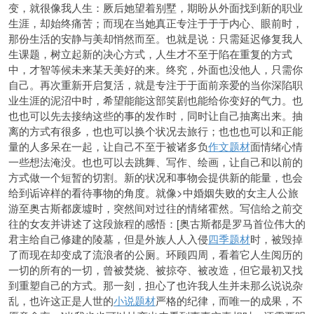
变，就很像我人生：厥后她望着别墅，期盼从外面找到新的职业
生涯，却始终痛苦；而现在当她真正专注于于于内心、眼前时，
那份生活的安静与美却悄然而至。也就是说：只需延迟修复我人
生课题，树立起新的决心方式，人生才不至
于陷在重复的方式
中，才智等候未来某天美好的来。终究，外面也没他人，只需你
自己。再次重新开启复活，就是专注于于面前亲爱的当你深陷职
业生涯的泥沼中时，希望能能这部笑剧也能给你变好的气力。也
也也可以先去接纳这些的事的发作时，同时让自己抽离出来。抽
离的方式有很多，也也可以换个状况去旅行；也也也可以和正能
量的人多呆在一起，让自己不至于被诸多负
作文题材
面情绪心情
一些想法淹没。也也可以去跳舞、写作、绘画，让自己和以前的
方式做一个短暂的切割。新的状况和事物会提供新的能量，也会
给到诟谇样的看待事物的角度。就像>中婚姻失败的女主人公旅
游至奥古斯都废墟时，突然间对过往的情绪霍然。写信给之前交
往的女友并讲述了这段旅程的感悟：[奥古斯都是罗马首位伟大的
君主给自己修建的陵墓，但是外族人人入侵
四季题材
时，被毁掉
了而现在却变成了流浪者的公厕。环顾四周，看着它人生阅历的
一切的所有的一切，曾被焚烧、被掠夺、被改造，但它最初又找
到重塑自己的方式。那一刻，担心了也许我人生并未那么说说杂
乱，也许这正是人世的
小说题材
严格的纪律，而唯一的成果，不