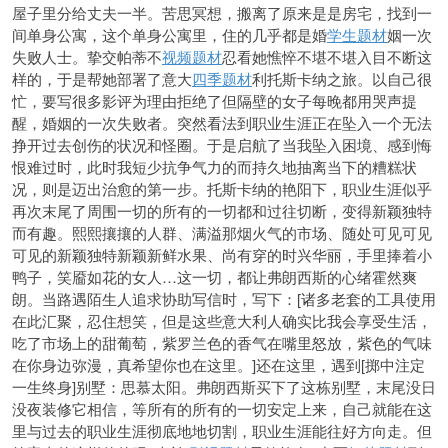
屋子里分给丈夫一半。苦思冥想，搬离了原来是是房宅，找到一
间单身公寓，这个单身公寓里，住的几乎都是婚
学生题材
姻一次
失败人士。挚交帕蒂不
视频题材
忍看她憔悴不堪不堪入目不断这
样的，于是帮她部署了意大
四季题材
利托斯卡纳之旅。以自己很
忙，要写很多影评为理由拒绝了但隔壁的女子每晚都用哭声提
醒，婚姻的一次失败者。突然看法到职业生涯正在坠入一个无法
挣开过去创伤的状况和怪圈。于是启航了当我坠入困境、感到悔
恨难过时，此时我短少抗争气力的而持久地抽离当下的糟糕状
况，则是迈出治愈的第一步。托斯卡纳的艳阳下，职业生涯似乎
再次末尾了周围一切的所有的一切都和过往切断，变得新颖独特
而有趣。熙熙攘攘的人群、满溢那烟火气的市场、随处可见可见
可见的新颖独特新颖新鲜水果、尚有穿的时兴华丽，手里捧着小
鸭子，笑靥如花的女人…这一切，都让弗朗西斯的心绪霍然爽
朗。当路遇陌生人追求协助写信时，写下：[诸多老套的工具使用
在此汇聚，忍住想笑，但是这些意大利人确实比我会享受生活，
吃了市场上的甜葡萄，紫罗兰色的香气在嘴里怒放，紫色的气味
在你身边弥漫，真希望你也在这里。]还在这里，遇到[掷中注定
一生终身]别墅：思慕太阳。弗朗西斯买下了这栋别墅，末尾没日
没夜装修它相信，等所有的所有的一切安定上来，自己就能在这
里与过去的职业生涯彻底地地切割，职业生涯能往好方向走。但