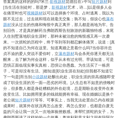
答案真的这样的的吗?米兰·
影视题材
昆德拉在>中写
短片题材
到
[当生活在别处时，那是梦，
影视题材
艺术，诗…]以是很多人会
在痛苦时也可
视频题材
以可以选择换个环境、占时逃离，我以为
眼不见过去，过去就和现在就毫无交集；孰不知，假设心也
瀑布
题材
没从过去的伤痛和悔恨中真正离开，那儿都是画地为牢。告
别旧伤，才是真的解药当弗朗西斯告别旅游的新颖独特感，末尾
入住别墅落地职业生涯时，那种未被治愈的悔恨感又再一次袭
来。一次抓蛇的历程中，终于等到等到都忍解体痛哭，说道：[真
的不知道自己为何在这里。知道离婚之意着什么吗?当你容许忠
贞不渝的爱人突说不爱你时，立
瀑布题材
马会杀死你逐天都无法
醒来，去了解为何会这样，似乎从未有过光明。早该知道，可是
恐惧正面临现实事实真相，恐惧让你愚蠢。为生活买了一栋房
子，可是却没有生活。]都知道[职业生涯在别处]但我都不知道它
下一句是[而当别
小说题材
处酿出此处，职业生涯的崇高感随即变
成了职业生涯的另一面—恶劣的环境。]人生总有不如意的傍晚时
分，但多数人都是身处糟糕的外在处境，总是期盼去改变外在来
改变生活。比如拥用更多的钱就能拥有幸福、现在婚姻以是换个
老公就
短片题材
行等等。可事实上，当我无法处置自己内在根源
成果时，就算外在状况再怎么改变、再怎么变好，也都是白废无
益的只会让我一次又一次地体验挫败感。来帮忙抓蛇的女子，为
弗朗西斯讲了这样的的一个故事：奥地利和意大利之间有段阿尔