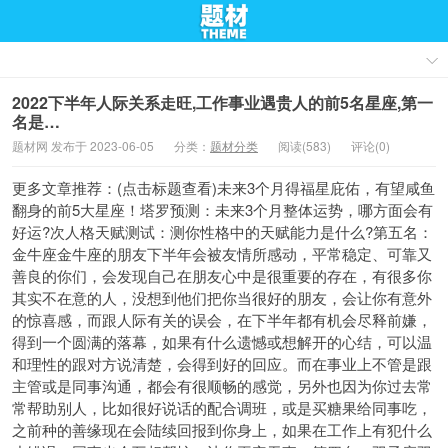
2022下半年人际关系走旺,工作事业遇贵人的前5名星座,第一
名是…
题材网 发布于 2023-06-05
分类：
题材分类
阅读(583)
评论(0)
更多文章推荐：(点击标题查看)未来3个月得福星庇佑，有望咸鱼
翻身的前5大星座！塔罗预测：未来3个月整体运势，哪方面会有
好运?次人格天赋测试：测你性格中的天赋能力是什么?第五名：
金牛座金牛座的朋友下半年会被友情所感动，平常稳定、可靠又
善良的你们，会发现自己在朋友心中是很重要的存在，有很多你
其实不在意的人，没想到他们把你当很好的朋友，会让你有意外
的惊喜感，而跟人际有关的误会，在下半年都有机会尽释前嫌，
得到一个圆满的落幕，如果有什么遗憾或想解开的心结，可以温
和理性的跟对方说清楚，会得到好的回应。而在事业上不管是跟
主管或是同事沟通，都会有很顺畅的感觉，另外也因为你过去常
常帮助别人，比如很好说话的配合调班，或是买糖果给同事吃，
之前种的善缘现在会陆续回报到你身上，如果在工作上有犯什么