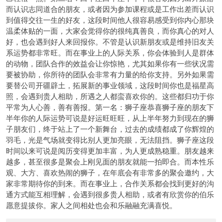
而认识志同道合的朋友，或者因为参加课程或是工作出差而认识
到值得交往一生的好友，这段时间他人很容易感受到你内心那块
温柔体贴的一面，大家会觉得你的很纯真善良，而你真心的对人
好，也会遇到好人来回报你。不管是认识新朋友或是维持旧友关
系运势都非常旺。而在事业上的人际关系，你会体验到人是群体
的动物，团队合作的效益会让你惊艳，尤其如果你有一些状况需
要被协助，你所待的团队会非常有力量的给你支持。另外如果需
要替公司开疆辟土，拓展新的事业领域，这段时间你也是福星高
照，会遇到贵人相助，所遇之人都蛮喜欢你的。这些都归功于你
平常为人心善，善有善报。第一名：狮子座恭喜狮子座的朋友下
半年你的人际运势可说是好运旺旺旺，从上半年努力到现在的狮
子朋友们，终于站上了一个新舞台，过去的成绩都成了你辉煌的
羽毛，光是气场就变得比别人更加亮眼，无法阻挡。狮子座这段
时间以来可说是阅历变得更加丰富，为人更成熟稳重。朋友越来
越多，甚至很多是聚会上刚见面的朋友就能一拍即合。而本性乐
观、大方、喜欢热闹的狮子，在年底会有非常多的聚会邀约，大
家非常期待你的到来。而在事业上，合作关系都会找到更好的沟
通方式能互相理解，会遇到很多贵人相助，或者有欣赏你的伯乐
愿意提拔你。家人之间相处也会和乐融融充满喜悦。