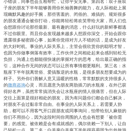
小错误，同事也会互相帮忙，让你平安无事。第四名：双子座双
子座的朋友下半年能够善用你长袖善舞的能力，在人际相处上展
现幽默风趣的好手腕，那些害羞的、闭俗的、难搞的、规矩很多
的朋友通通会被你打动，你能将轻松将欢笑带给大家，而人们也
会想跟你讨论那些最新、最有趣的消息，什么好玩的新鲜事都逃
不过你眼里。而且你会发现越来越多人想跟你深交，开始会跟你
透露很多秘密跟心事，如果你觉得对方人不错的话，是成为好友
的大好时机。事业的人际关系上，主管会很欣赏你的聪明才智，
也因为你做事俐落有效率，工作伙伴之间相处起来会感到轻松无
负担，沟通上也都能很快速的掌握对方的思考，给出最正确的指
引，这种合作无间的状态可以让所有事情都更顺利。第三名：水
瓶座下半年脱离世俗、爱搞叛逆的水瓶，是很多朋友想要成为的
样子。另外你们善解人意又温暖的性格，常常默默的支持很多人
的
微商咨询
心灵，而且愿意为朋友两肋插刀的水瓶座，在外已获
得好名声，虽然常常搞消失会让水瓶座的情人很痛苦，但在人际
交往上面算是很好相处的朋友，因为有问题你们都会自己解决，
对朋友不会过黏非常自由。在事业的人际关系上，若需要人协
助，都可以不用客气开口跟朋友或同事询问，怕带给别人麻烦的
你们不用担心，因为这段时间你周围的人也会有想要「被你需
要」的感觉。被依赖是会有成就感的，偶尔依赖一下别人，让自
己轻松一点。第二名：白羊座白羊座下半年很容易因为出外旅游