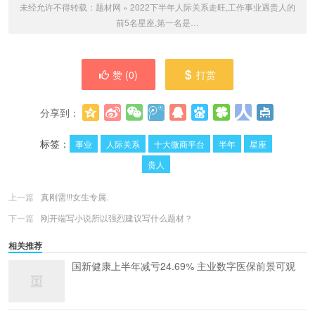
未经允许不得转载：
题材网
»
2022下半年人际关系走旺,工作事业遇贵人的
前5名星座,第一名是…
赞 (
0
)
打赏
分享到：
更多
(
0
)
标签：
事业
人际关系
十大微商平台
半年
星座
贵人
上一篇
真刚需!!!女生专属.
下一篇
刚开端写小说所以强烈建议写什么题材？
相关推荐
国新健康上半年减亏24.69% 主业数字医保前景可观