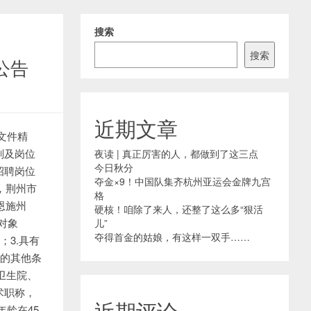
搜索
搜索
公告
近期文章
文件精
划及岗位
夜读 | 真正厉害的人，都做到了这三点
今日秋分
招聘岗位
夺金×9！中国队集齐杭州亚运会金牌九宫
名，荆州市
格
，恩施州
硬核！咱除了来人，还整了这么多“狠活
对象
儿”
夺得首金的姑娘，有这样一双手……
；3.具有
需的其他条
卫生院、
术职称，
近期评论
年龄在45