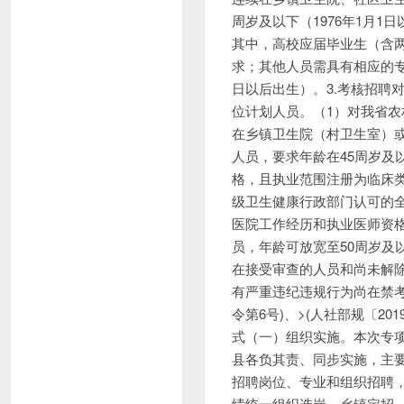
周岁及以下（1976年1月
其中，高校应届毕业生（含
求；其他人员需具有相应的专
日以后出生）。3.考核招聘
位计划人员。（1）对我省农村
在乡镇卫生院（村卫生室）
人员，要求年龄在45周岁及
格，且执业范围注册为临床
级卫生健康行政部门认可的
医院工作经历和执业医师资
员，年龄可放宽至50周岁及以
在接受审查的人员和尚未解除
有严重违纪违规行为尚在禁考期
令第6号)、>(人社部规〔2
式（一）组织实施。本次专项
县各负其责、同步实施，主
招聘岗位、专业和组织招聘，
绩统一组织选岗。乡镇定招