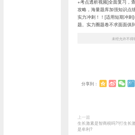
+考点透析视频]全面复习，
攻略，海量题库加强知识点练
实力冲刺！！[适用短期冲刺
题。实力圈题卷不求面面俱到
未经允许不得
分享到：
上一篇
生长激素是智商税吗?!打生长
是牟利?