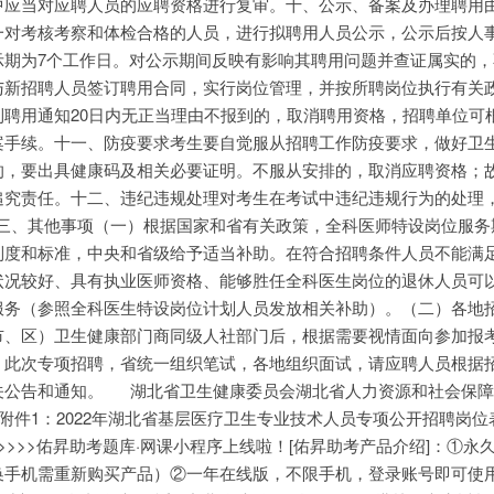
中应当对应聘人员的应聘资格进行复审。十、公示、备案及办理聘用
一对考核考察和体检合格的人员，进行拟聘用人员公示，公示后按人
示期为7个工作日。对公示期间反映有影响其聘用问题并查证属实的，
与新招聘人员签订聘用合同，实行岗位管理，并按所聘岗位执行有关
到聘用通知20日内无正当理由不报到的，取消聘用资格，招聘单位可
案手续。十一、防疫要求考生要自觉服从招聘工作防疫要求，做好卫
的，要出具健康码及相关必要证明。不服从安排的，取消应聘资格；
追究责任。十二、违纪违规处理对考生在考试中违纪违规行为的处理
十三、其他事项（一）根据国家和省有关政策，全科医师特设岗位服务
制度和标准，中央和省级给予适当补助。在符合招聘条件人员不能满
状况较好、具有执业医师资格、能够胜任全科医生岗位的退休人员可
服务（参照全科医生特设岗位计划人员发放相关补助）。（二）各地
市、区）卫生健康部门商同级人社部门后，根据需要视情面向参加报
）此次专项招聘，省统一组织笔试，各地组织面试，请应聘人员根据
公告和通知。 湖北省卫生健康委员会湖北省人力资源和社会保障厅
件1：2022年湖北省基层医疗卫生专业技术人员专项公开招聘岗位
>>>>佑昇助考题库·网课小程序上线啦！[佑昇助考产品介绍]：①永
手机需重新购买产品）②一年在线版，不限手机，登录账号即可使用