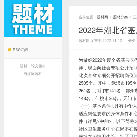
当前位置：
题材网
题材分类
正
>
>
2022年湖北
题材网
题材网 发布于 2022-11-12
分类
RSS订阅
为做好2022年度全省基层
题材
|
论文题材
神，现面向社会专项公开招
自媒体题材
此次全省专项公开招聘岗位
2505个。其中，武汉市195
261名，荆门市141名，鄂州
148名，仙桃市26名，天门
（一）基本条件1.具有中华
适应岗位要求的身体条件和心
件（详见>中的>，以下简称
社区卫生服务中心在岗不在
连续在乡镇卫生院、社区卫生服