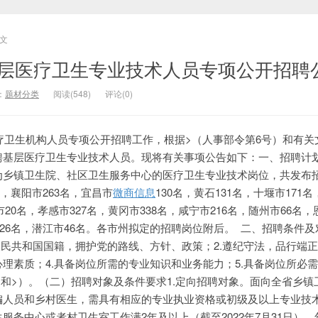
文
省基层医疗卫生专业技术人员专项公开招聘
：
题材分类
阅读(548)
评论(0)
医疗卫生机构人员专项公开招聘工作，根据>（人事部令第6号）和有关
聘基层医疗卫生专业技术人员。现将有关事项公告如下：一、招聘计
为乡镇卫生院、社区卫生服务中心的医疗卫生专业技术岗位，共发布
名，襄阳市263名，宜昌市
微商信息
130名，黄石131名，十堰市171
市20名，孝感市327名，黄冈市338名，咸宁市216名，随州市66名
市26名，潜江市46名。各市州拟定的招聘岗位附后。 二、招聘条件及
人民共和国国籍，拥护党的路线、方针、政策；2.遵纪守法，品行端正
理素质；4.具备岗位所需的专业知识和业务能力；5.具备岗位所必
>和>）。（二）招聘对象及条件要求1.定向招聘对象。面向全省乡镇
编人员和乡村医生，需具有相应的专业执业资格或初级及以上专业技
务中心或者村卫生室工作满2年及以上（截至2022年7月31日），