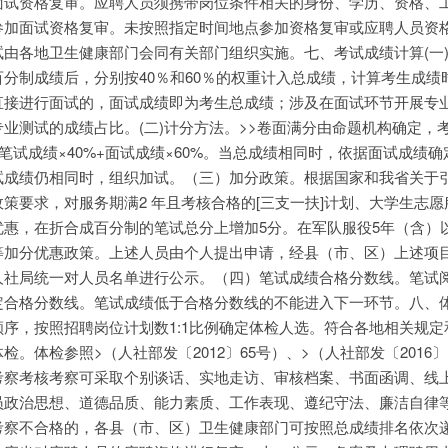
面试资格复审。应聘人员须携带岗位条件相关的身份、学历、资格、
参加面试资格复审。未按照指定时间地点参加资格复审或应聘人员资
由各地卫生健康部门会同有关部门组织实施。七、考试成绩计算(一
分制成绩后，分别按40％和60％的权重计入总成绩，计算考生成绩
直接进行面试的，面试成绩即为考生总成绩；涉及在面试环节开展专
业测试的成绩占比。(二)计分方法。>>卷面满分由命题机构确定，
笔试成绩×40%+面试成绩×60%。当总成绩相同时，依据面试成绩确
试成绩仍相同时，组织加试。（三）加分政策。根据国家和我省关于
策要求，对服务期满2 年且考核合格的[三支一扶]计划、大学生志愿
优惠，在折合成百分制的笔试总分上增加5分。在军队服役5年（含）
等加分优惠政策。上述人员由个人提出申请，经县（市、区）上述项
人社局统一对人员名单进行公示。（四）笔试成绩合格分数线。笔试
定合格分数线。笔试成绩低于合格分数线的不能进入下一环节。八、
序，按照招聘岗位计划数1:1比例确定体检人选。符合各地相关规定
。体检参照>（人社部发〔2012〕65号）、>（人社部发〔2016〕
考察考核考察可采取个别谈话、实地走访、审核档案、书面函调、线
员政治思想、道德品质、能力素质、工作表现、遵纪守法、廉洁自律
考察不合格的，各县（市、区）卫生健康部门可按照总成绩排名依次