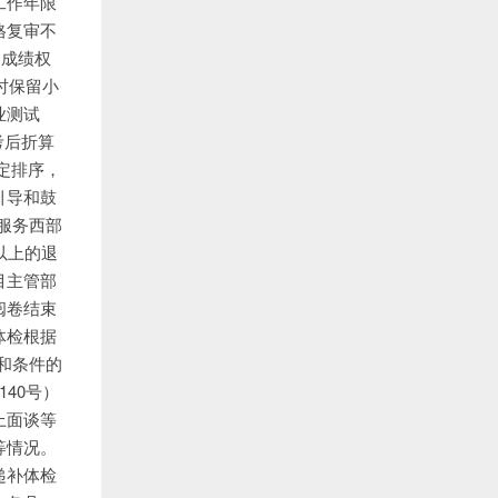
工作年限
格复审不
)成绩权
时保留小
业测试
考后折算
定排序，
引导和鼓
服务西部
以上的退
目主管部
阅卷结束
体检根据
和条件的
140号）
上面谈等
等情况。
递补体检