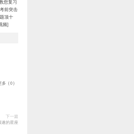
析教您复习
，考前突击
一题顶十
视频]
更多
(
0
)
下一篇
顺遂的星座