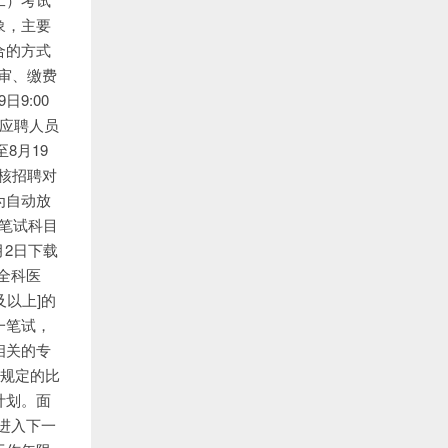
象，主要
合的方式
初审、缴费
日9:00
。应聘人员
8月19
考核招聘对
为自动放
)笔试科目
9月2日下载
全科医
及以上]的
一笔试，
相关的专
>规定的比
计划。面
进入下一