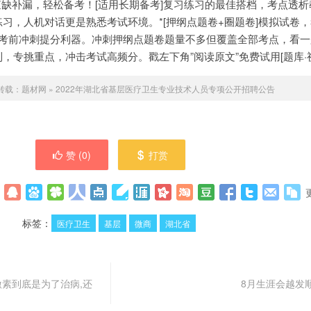
查缺补漏，轻松备考！[适用长期备考]复习练习的最佳搭档，考点透
习，人机对话更是熟悉考试环境。*[押纲点题卷+圈题卷]模拟试卷
]考前冲刺提分利器。冲刺押纲点题卷题量不多但覆盖全部考点，看
，专挑重点，冲击考试高频分。戳左下角”阅读原文”免费试用[题库·
转载：
题材网
»
2022年湖北省基层医疗卫生专业技术人员专项公开招聘公告
赞 (
0
)
打赏
标签：
医疗卫生
基层
微商
湖北省
激素到底是为了治病,还
8月生涯会越发