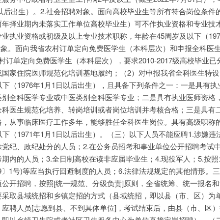
1日以后出生）。2.社会招聘对象。面向高校毕业生等所有符合岗位条件
两年择业期内未落实工作单位高校毕业生）可不作执业资格和专业技
业执业资格或初级及以上专业技术职称，年龄在45周岁及以下（1976
对象。面向我省农村订单定向免费医学生（本科层次）和申报全科医
订单定向免费医学生（本科层次），要求2010-2017级高校毕业已
或国家住院医师规范化培训基地履约；（2）对申报我省全科医生特设
以下（1976年1月1日以后出生），且具备下列条件之一：一是具有执
类别全科医学专业或中医类别全科医学专业；二是具有执业医师资格
全科医生规范化培养、转岗培训或者岗位培训并考核合格；三是具有
格，从事临床医疗工作多年，能够胜任全科医生岗位。具有高级职称
下（1971年1月1日以后出生）。（三）以下人员不能应聘1.涉嫌违
党纪、政纪处分的人员；2.在公务员招考和事业单位公开招聘考试
内的人员；3.全日制高校在读非应届毕业生；4.现役军人；5.按照
019〕1号)等应当执行回避制度的人员；6.法律法规规定的其他情形。
公开招聘，按照[统一规范、分级负责]原则，全省统筹、统一报名
要采取县域统招和乡镇定招的方式（县域统招，即以县（市、区）为
应聘人员[志愿到县、不到具体单位]，考试结束后，由县（市、区
，即以乡镇卫生院或者社区卫生服务中心为单位直接定岗招聘）。（