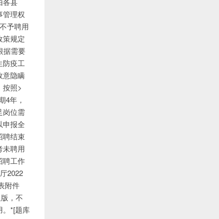
由各县
事管理权
不予聘用
政策规定
根据需要
生防疫工
故意隐瞒
，按照>
期4年，
足岗位需
以申报全
招聘结束
考未聘用
招聘工作
2022
表附件
久版，不
。*[题库