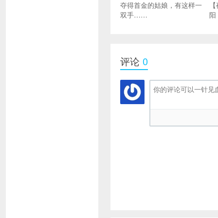
夺得首金的姑娘，有这样一
【
双手……
阳
评论
0