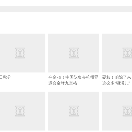
日秋分
夺金×9！中国队集齐杭州亚
硬核！咱除了来
运会金牌九宫格
这么多“狠活儿”