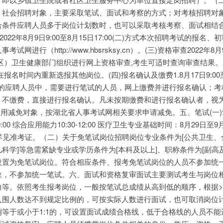
、社会招聘对象，主要采取笔试、面试和考察的方式；对考核招聘对
合条件应聘人员多于岗位计划数时，也可以采取考核考察、面试相结
022年8月9日9:00至8月15日17:00(二)方式本次招聘考试的报名、
进行（http://www.hbsrsksy.cn）。(三)资格审查2022年8月9
（市、区）卫生健康部门组织进行网上资格审查,考生可适时查询审查结果
名时间内重新选报其他岗位。(四)报名确认及缴费1.8月17日9:00至
通过的应聘人员中，需要进行笔试的人员，网上缴费并进行报名确认；
，不缴费，直接进行报名确认。凡未按期缴费和进行报名确认者，视
费用减免对象，按湖北省人事考试网相关要求申请减免。五、笔试(一
0:00 综合应用能力10:30-12:00 医疗卫生专业基础时间：8月29日至
详见准考证。（二）关于免笔试岗位招聘岗位专业条件为[公共卫生、
科学]等急需紧缺专业或学历条件为[本科及以上]、职称条件为[副高
设置为免笔试岗位。符合相应条件、报考免笔试岗位的人员不参加统
象，不参加统一笔试。六、面试和资格复审面试主要测试考生与岗位
力等。依照考生报考岗位，一般按笔试总成绩从高到低的顺序，根据
入围人数达不到规定比例的，可按实际人数进行面试，也可取消岗位
等于或小于1:1的，可设置面试成绩合格线，低于合格线的人员不能