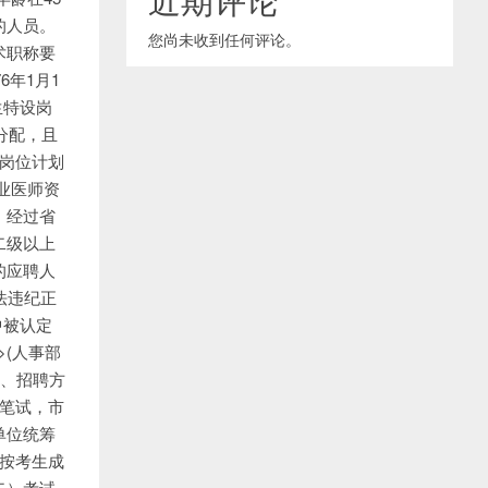
的人员。
您尚未收到任何评论。
术职称要
年1月1
生特设岗
分配，且
岗位计划
业医师资
，经过省
二级以上
的应聘人
法违纪正
中被认定
>(人事部
三、招聘方
和笔试，市
单位统筹
）按考生成
二）考试