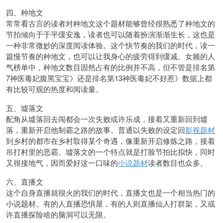
四、种地文
常常看古言的读者对种地文这个题材能够曾经很熟悉了种地文的
节拍倾向于于平缓安逸，读者也可以随着扮演渐渐生长，这也是
一种非常微妙的深度阅读体验。这个快节奏的我们的时代，读一
篇慢节奏的种地文，也可以让我身心的疲劳得到缓减。女频的人
气榜单中，种地文数目固然占有的比例并不高，但不管是排名第
7神医毒妃腹黑宝宝》还是排名第13神医毒妃不好惹》数据上都
有比较可观的热度和阅读量。
五、墟落文
配角从墟落回去闯都会一次失败或许乐成，接着又重新回到墟
落，重新开启他制霸之路的故事。普通以失败的设定回
影视题材
到乡村的都市在乡村取得某个奇遇，像重新开启修炼之路，接着
吊打村里的恶霸。墟落文的一个特点就是打脸节拍比拟快，同时
又很接地气，因而爱好这一口味的
小说题材
读者数目也众多。
六、直播文
这个自身直播就很火的我们的时代，直播文也是一个相当热门的
小说题材。有的人直播恐惧屋，有的人则直播仙人打群架，又或
许直播探险啥的脑洞可以无限。