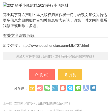
郑重其事官方声明：本文版权归原作者一切，转载文章仅为传达
更多信息之目的如作者相关信息标志有误，请第一时之间间联系
我修正或删除，多谢。
有关文章深度阅读
原文链接：http://www.soushendian.com/btb/727.html
未经允许不得转载：
题材网
»
2021抢手小说题材都有哪些？
赞 (
0
)
打赏
分享到：
更多
(
0
)
上一篇
互联网小说写作，所以可以选择啥题材写？
下一篇
Web前端–HTML+CSS+JS完成圣诞抓小礼物小游戏