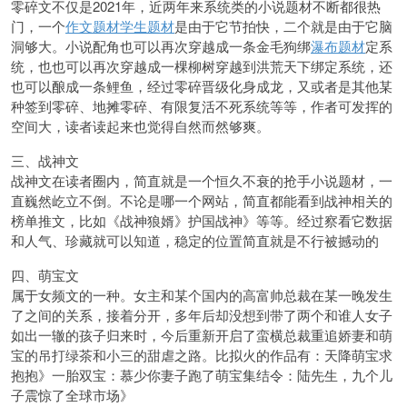
零碎文不仅是2021年，近两年来系统类的小说题材不断都很热
门，一个
作文题材
学生题材
是由于它节拍快，二个就是由于它脑
洞够大。小说配角也可以再次穿越成一条金毛狗绑
瀑布题材
定系
统，也也可以再次穿越成一棵柳树穿越到洪荒天下绑定系统，还
也可以酿成一条鲤鱼，经过零碎晋级化身成龙，又或者是其他某
种签到零碎、地摊零碎、有限复活不死系统等等，作者可发挥的
空间大，读者读起来也觉得自然而然够爽。
三、战神文
战神文在读者圈内，简直就是一个恒久不衰的抢手小说题材，一
直巍然屹立不倒。不论是哪一个网站，简直都能看到战神相关的
榜单推文，比如《战神狼婿》护国战神》等等。经过察看它数据
和人气、珍藏就可以知道，稳定的位置简直就是不行被撼动的
四、萌宝文
属于女频文的一种。女主和某个国内的高富帅总裁在某一晚发生
了之间的关系，接着分开，多年后却没想到带了两个和谁人女子
如出一辙的孩子归来时，今后重新开启了蛮横总裁重追娇妻和萌
宝的吊打绿茶和小三的甜虐之路。比拟火的作品有：天降萌宝求
抱抱》一胎双宝：慕少你妻子跑了萌宝集结令：陆先生，九个儿
子震惊了全球市场》