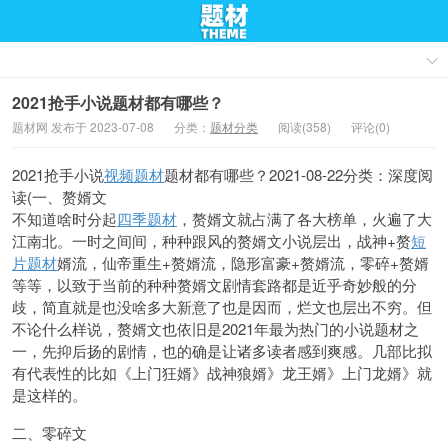
2021抢手小说题材都有哪些？
题材网 发布于 2023-07-08
分类：
题材分类
阅读(358)
评论(0)
2021抢手小说
视频题材
题材都有哪些？
2021-08-22
分类：
深度阅
读(
一、赘婿文
不知道啥时分起
四季题材
，赘婿文就占满了各大
榜单，火遍了大
江南北。一时之间间，种种跟风的赘婿文小说层出，战神+赘
短
片题材
婿流，仙帝重生+赘婿流，隐形富豪+赘婿流，零碎+赘婿
等等，以致于当前的种种赘婿文剧情套路都是近乎奇妙般的分
歧，简直就是也没啥多大新意了也是因而，烂文也层出不穷。但
不论什么样说，赘婿文也依旧是2021年最为热门的小说题材之
一，先抑后扬的剧情，也的确是让诸多读者感到爽感。几部比拟
有代表性的比如《上门狂婿》战神狼婿》龙王婿》上门龙婿》就
是这样的。
二、零碎文