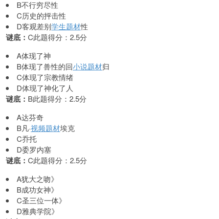
B不行穷尽性
C历史的抨击性
D客观差别
学生题材
性
谜底：
C此题得分：2.5分
A体现了神
B体现了兽性的回
小说题材
归
C体现了宗教情绪
D体现了神化了人
谜底：
B此题得分：2.5分
A达芬奇
B凡·
视频题材
埃克
C乔托
D委罗内塞
谜底：
C此题得分：2.5分
A犹大之吻》
B成功女神》
C圣三位一体》
D雅典学院》