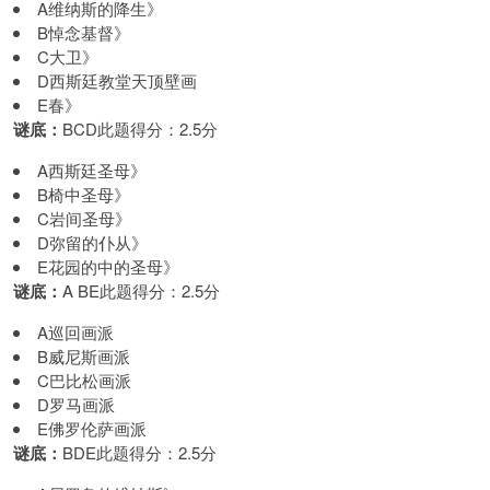
A维纳斯的降生》
B悼念基督》
C大卫》
D西斯廷教堂天顶壁画
E春》
谜底：
BCD此题得分：2.5分
A西斯廷圣母》
B椅中圣母》
C岩间圣母》
D弥留的仆从》
E花园的中的圣母》
谜底：
A BE此题得分：2.5分
A巡回画派
B威尼斯画派
C巴比松画派
D罗马画派
E佛罗伦萨画派
谜底：
BDE此题得分：2.5分