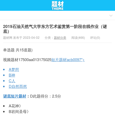
2019石油天然气大学东方艺术鉴赏第一阶段在线作业（谜
底）
题材网 发布于 2023-04-02
分类：
题材分类
阅读(466)
评论(0)
单选题 共15道题)
视频题材17500aa013175025
短片题材acb0097″>
A梦想
B神
C人
D自然而然
谜底
短片题材
：
D此题得分：2.5分
A花神》
B岩间圣母》