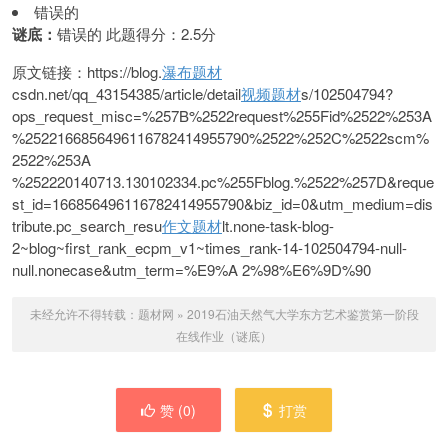
错误的
谜底：
错误的 此题得分：2.5分
原文链接：https://blog.
瀑布题材
csdn.net/qq_43154385/article/detail
视频题材
s/102504794?
ops_request_misc=%257B%2522request%255Fid%2522%253A
%2522166856496116782414955790%2522%252C%2522scm%
2522%253A
%252220140713.130102334.pc%255Fblog.%2522%257D&reque
st_id=166856496116782414955790&biz_id=0&utm_medium=dis
tribute.pc_search_resu
作文题材
lt.none-task-blog-
2~blog~first_rank_ecpm_v1~times_rank-14-102504794-null-
null.nonecase&utm_term=%E9%A 2%98%E6%9D%90
未经允许不得转载：
题材网
»
2019石油天然气大学东方艺术鉴赏第一阶段
在线作业（谜底）
赞 (
0
)
打赏