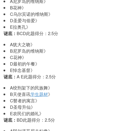
A尼罗岛的维纳斯》
B花神》
C乌尔宾诺的维纳斯》
D圣爱与俗爱》
E拉奥孔》
谜底：
BCD此题得分：2.5分
A犹大之吻》
B尼罗岛的维纳斯》
C花神》
D最初的午餐》
E悼念基督》
谜底：
A E此题得分：2.5分
A绞刑架下的民族舞》
B天使喜讯
学生题材
》
C瞽者的寓言》
D圣母升仙》
E农民们的婚礼》
谜底：
BD此题得分：2.5分
A阿尔诺芬尼夫妇像》