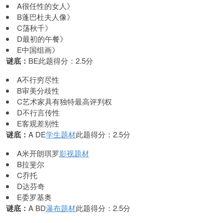
A很任性的女人》
B蓬巴杜夫人像》
C荡秋千》
D最初的午餐》
E中国组画》
谜底：
BE此题得分：2.5分
A不行穷尽性
B审美分歧性
C艺术家具有独特最高评判权
D不行言传性
E客观差别性
谜底：
A DE
学生题材
此题得分：2.5分
A米开朗琪罗
影视题材
B拉斐尔
C乔托
D达芬奇
E委罗基奥
谜底：
A BD
瀑布题材
此题得分：2.5分