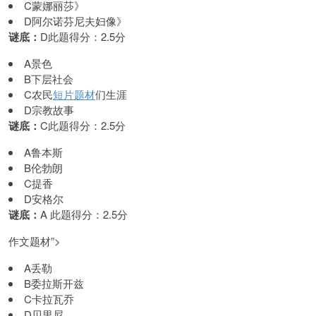
C蒙娜丽莎》
D阿尔诺芬尼夫妇像》
谜底：
D此题得分：2.5分
A景色
B下层社会
C农民
短片题材
们生涯
D宗教故事
谜底：
C此题得分：2.5分
A鲁本斯
B伦勃朗
C提香
D安格尔
谜底：
A 此题得分：2.5分
作文题材”>
A丢勒
B委拉斯开兹
C卡拉瓦乔
D贝里尼