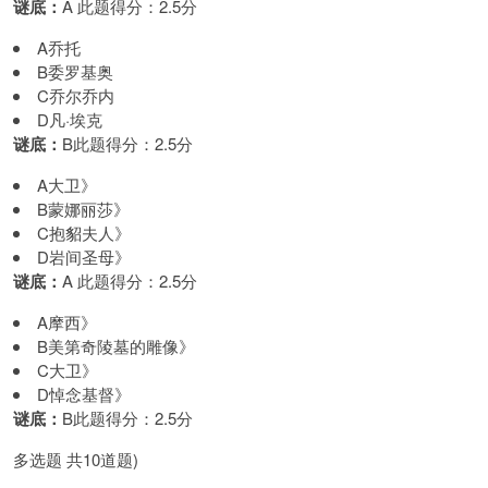
谜底：
A 此题得分：2.5分
A乔托
B委罗基奥
C乔尔乔内
D凡·埃克
谜底：
B此题得分：2.5分
A大卫》
B蒙娜丽莎》
C抱貂夫人》
D岩间圣母》
谜底：
A 此题得分：2.5分
A摩西》
B美第奇陵墓的雕像》
C大卫》
D悼念基督》
谜底：
B此题得分：2.5分
多选题 共10道题)