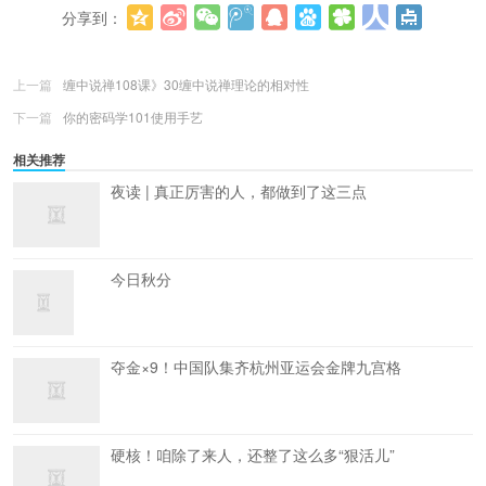
分享到：
更多
(
0
)
上一篇
缠中说禅108课》30缠中说禅理论的相对性
下一篇
你的密码学101使用手艺
相关推荐
夜读 | 真正厉害的人，都做到了这三点
今日秋分
夺金×9！中国队集齐杭州亚运会金牌九宫格
硬核！咱除了来人，还整了这么多“狠活儿”