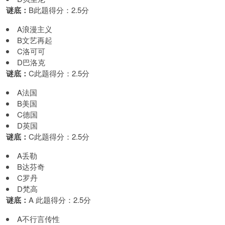
谜底：
B此题得分：2.5分
A浪漫主义
B文艺再起
C洛可可
D巴洛克
谜底：
C此题得分：2.5分
A法国
B美国
C德国
D英国
谜底：
C此题得分：2.5分
A丢勒
B达芬奇
C罗丹
D梵高
谜底：
A 此题得分：2.5分
A不行言传性