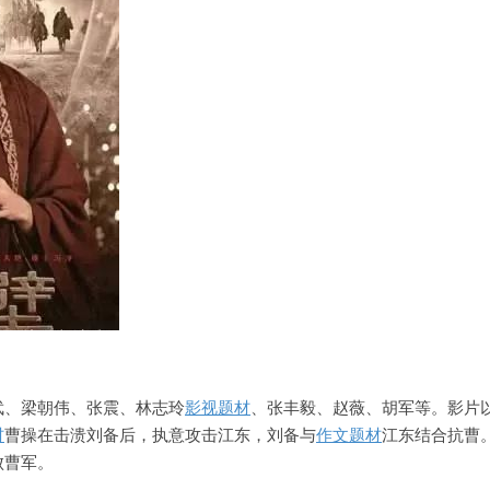
武、梁朝伟、张震、林志玲
影视题材
、张丰毅、赵薇、胡军等。影片
材
曹操在击溃刘备后，执意攻击江东，刘备与
作文题材
江东结合抗曹
败曹军。