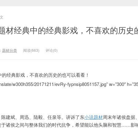
文
的题材经典中的经典影戏，不喜欢的历史
：
题材分类
阅读(663)
评论(0)
slate/w300h355/20171211/evRy-fypnsip8051157.jpg” w=”300″ h=”3
、陈建斌、周迅、陆毅、任泉等。讲诉了东
小说题材
周末年诸侯盘据
波于诸侯之间与整体我们的时代抗争，希望能以他头脑和智慧……影