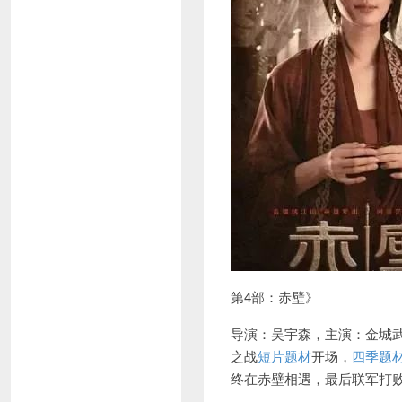
第4部：赤壁》
导演：吴宇森，主演：金城
之战
短片题材
开场，
四季题
终在赤壁相遇，最后联军打