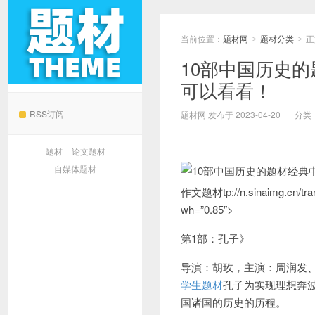
当前位置：
题材网
题材分类
正
>
>
10部中国历史
可以看看！
题材网
RSS订阅
题材网 发布于 2023-04-20
分类
题材
|
论文题材
自媒体题材
作文题材tp://n.sinaimg.cn/tran
wh=”0.85″>
第1部：孔子》
导演：胡玫，主演：周润发
学生题材
孔子为实现理想奔
国诸国的历史的历程。