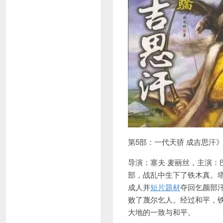
第5部：一代天骄 成吉思汗
导演：塞夫·麦丽丝，主演
部，战乱中生下了铁木真。
成人并
短片题材
夺回乞颜部
败了蔑尔乞人。经过和平，
大地的一致与和平。