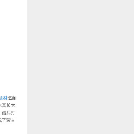
题材
乞颜
木真长大
，借兵打
成了蒙古