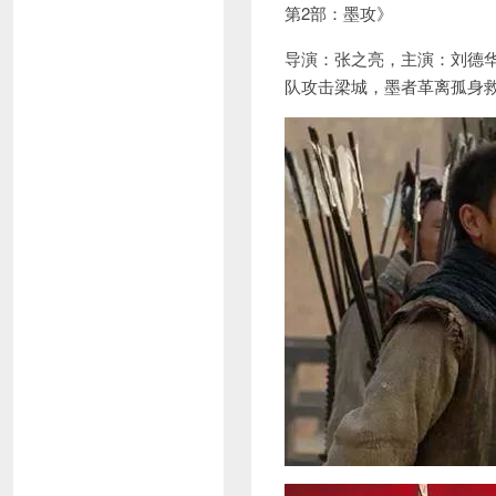
第2部：墨攻》
导演：张之亮，主演：刘德
队攻击梁城，墨者革离孤身