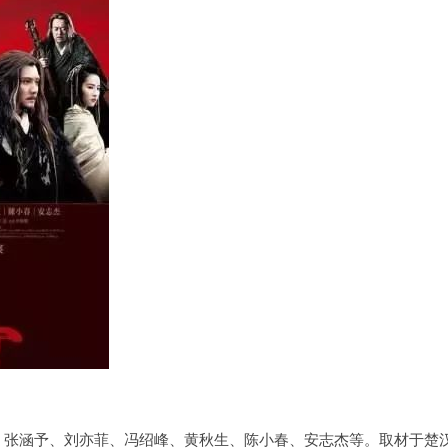
、张涵予、刘亦菲、冯绍峰、黄秋生、陈小春、安志杰等。取材于楚