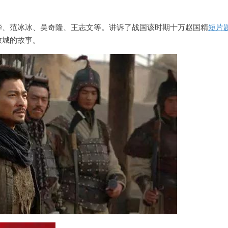
华、范冰冰、吴奇隆、王志文等。讲诉了战国该时期十万赵国精
短片
救城的故事。