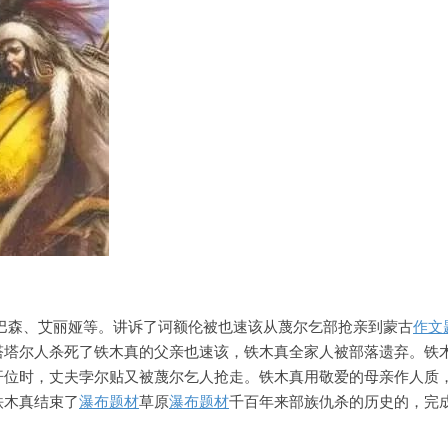
》
：巴森、艾丽娅等。讲诉了诃额伦被也速该从蔑尔乞部抢亲到蒙古
作文
塔塔尔人杀死了铁木真的父亲也速该，铁木真全家人被部落遗弃。铁
汗位时，丈夫孛尔贴又被蔑尔乞人抢走。铁木真用敬爱的母亲作人质
铁木真结束了
瀑布题材
草原
瀑布题材
千百年来部族仇杀的历史的，完