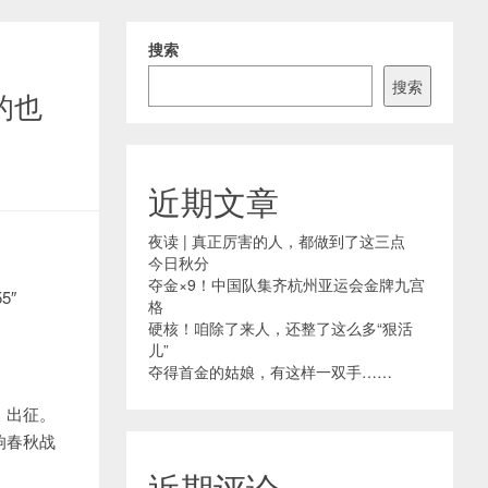
搜索
搜索
的也
近期文章
夜读 | 真正厉害的人，都做到了这三点
今日秋分
夺金×9！中国队集齐杭州亚运会金牌九宫
55″
格
硬核！咱除了来人，还整了这么多“狠活
儿”
夺得首金的姑娘，有这样一双手……
、出征。
响春秋战
近期评论