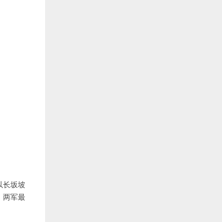
以长坂坡
。两军最