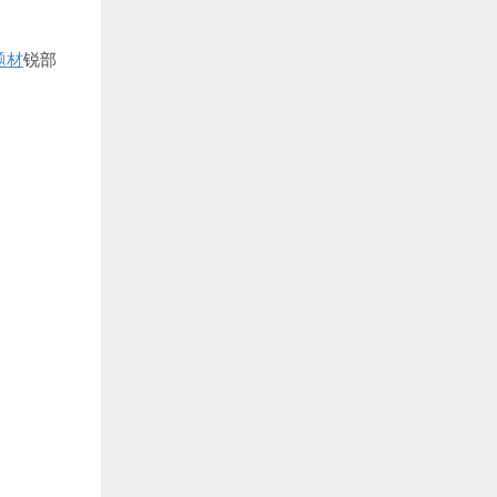
题材
锐部