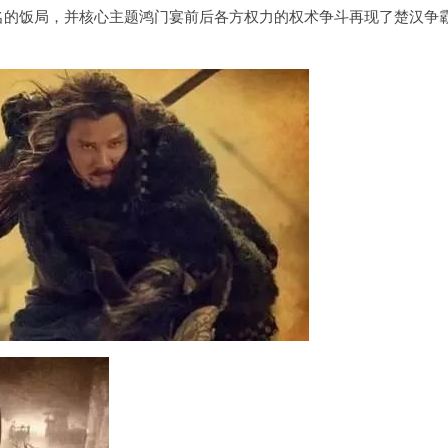
名的饭局，并核心主题鸿门宴前后各方权力的权术争斗再现了楚汉争