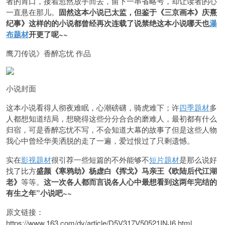
者的胃口，接着忽然放手而去，留下一串省略号，却让读者的心
一直悬在那儿。
固然这本小说已太监，但鉴于《三京画本》庆熹
纪事》这样的的小说都曾经再次连载了说禁绝这本小说哪天也
瀑
布题材
开更了呢~~
鹰刀传说》香醉忘忧 作品
小说封面
这本小说看得人彻夜难眠，心潮磅礴，骑虎难下；许
四季题材
多
人都想知道结局，想晓得这些分分合合的磨难人，最初都有什么
归宿，可是香醉忘忧不写，不会知道大幕的故事了但是这些人物
我心中曾经华美洒脱的走了一遍，爱过恨过了只剩遗憾。
实在
影视题材
很引荐一些短篇的不外能够不
短片题材
是那么说好
找了比方
盛颜《寒鸦劫》杨虚白《挥戈》马亲王《欧陆后代江湖
老》
等等。
这一次各人都而言说各人心中最想看到这两年完结的
有生之年”小说吧~~
原文链接：
https://www.163.com/dy/article/D5V317V50521INJ6.html