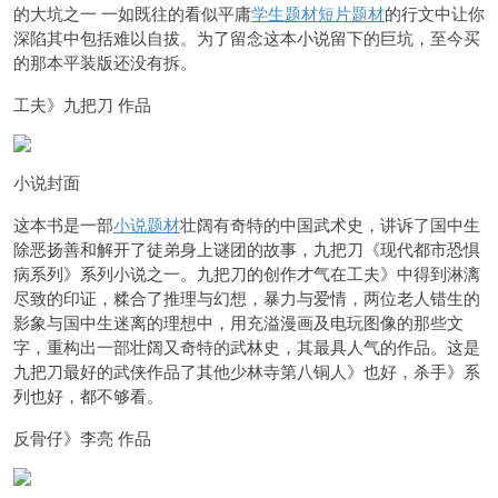
的大坑之一 一如既往的看似平庸
学生题材
短片题材
的行文中让你
深陷其中包括难以自拔。为了留念这本小说留下的巨坑，至今买
的那本平装版还没有拆。
工夫》九把刀 作品
小说封面
这本书是一部
小说题材
壮阔有奇特的中国武术史，讲诉了国中生
除恶扬善和解开了徒弟身上谜团的故事，九把刀《现代都市恐惧
病系列》系列小说之一。九把刀的创作才气在工夫》中得到淋漓
尽致的印证，糅合了推理与幻想，暴力与爱情，两位老人错生的
影象与国中生迷离的理想中，用充溢漫画及电玩图像的那些文
字，重构出一部壮阔又奇特的武林史，其最具人气的作品。这是
九把刀最好的武侠作品了其他少林寺第八铜人》也好，杀手》系
列也好，都不够看。
反骨仔》李亮 作品