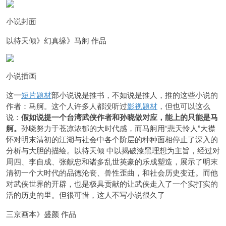
小说封面
以待天倾》幻真缘》马舸 作品
小说插画
这一
短片题材
部小说说是推书，不如说是推人，推的这些小说的
作者：马舸。这个人许多人都没听过
影视题材
，但也可以这么
说：
假如说提一个台湾武侠作者和孙晓做对应，能上的只能是马
舸。
孙晓努力于苍凉浓郁的大时代感，而马舸用“悲天怜人”大襟
怀对明末清初的江湖与社会中各个阶层的种种面相停止了深入的
分析与大胆的描绘。以待天倾 中以揭破漆黑理想为主旨，经过对
周四、李自成、张献忠和诸多乱世英豪的乐成塑造，展示了明末
清初一个大时代的品德沦丧、兽性歪曲，和社会历史变迁。而他
对武侠世界的开辟，也是极具贡献的让武侠走入了一个实打实的
活的历史的里。但很可惜，这人不写小说很久了
三京画本》盛颜 作品