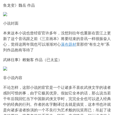
鱼龙变》魏岳 作品
小说封面
本来这本小说也曾经宦官许多年，没想到往年也重新在晋江上更
新了这个音讯跟之前《三京画本》将要结束的音讯一样很振奋人
心，觉得这两年我也可以渐渐对心
瀑布题材
里那些“有生之年”系
列作品抱有等待了
武林往事》赖魅客 作品（已太监）
非小说内容
不论怎样，这部小说的宦官是一个让诸多不喜欢武侠文学的读者
感到可惜的事，由于它极其优异。假如它全本的话，那么说当若
干年后我回忆当下中国新武侠文学时，完完全全也可以进入经典
中的经典的行列。作者的名字翻译过去就是搞笑，这本书也许就
是向诸多读者扮演的一个不良行为艺术般的玩笑而已：吊起了读