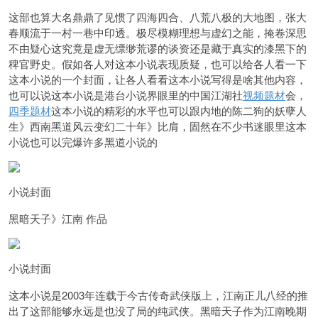
这部也算大名鼎鼎了见惯了四海四合、八荒八极的大地图，张大
春顺流于一村一巷中印透。极尽模糊理想与虚幻之能，掩卷深思
不由疑心这究竟是虚无缥缈荒谬的谈资还是藏于真实的漆黑下的
稗官野史。假如各人对这本小说表现质疑，也可以给各人看一下
这本小说的一个封面，让各人看看这本小说写得是啥其他内容，
也可以说这本小说是港台小说界眼里的中国江湖社
视频题材
会，
四季题材
这本小说的精彩的水平也可以跟内地的陈二狗的妖孽人
生》西南黑道风云变幻二十年》比肩，固然在不少书迷眼里这本
小说也可以完爆许多黑道小说的
小说封面
黑暗天子》江南 作品
小说封面
这本小说是2003年连载于今古传奇武侠版上，江南正儿八经的推
出了这部能够永远是也没了局的纯武侠。黑暗天子作为江南晚期