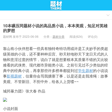
10本碾压同题材小说的高品质小说，本本美观，知足对英雄
的梦想
题材网 发布于 2023-06-06
分类：
题材分类
阅读(624)
评论(0)
靠山有小伙伴想看一些具有独特奇特功用或许是工夫妙手的类超
级英雄的小说，还不要种种后宫、秒天秒地秒天下龙日天式的人
物和意淫过度的情节，说白了就是想要根本其质量不错的又比较
难看的武侠类、现代都市异能类小说。之前引见过不少类似的经
典中的经典小说，再拿那些许多榜单都提到过
学生题材
的小说说
事
影视题材
，估量你会骂我搪塞了事，以是还是走我准绳：故事
美观、不管新旧、不拒中外，给各人上货喽~~
城邦暴力团》张大春 作品
小说封面