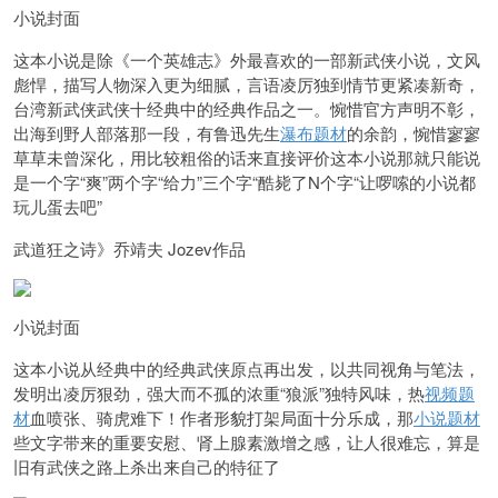
小说封面
这本小说是除《一个英雄志》外最喜欢的一部新武侠小说，文风
彪悍，描写人物深入更为细腻，言语凌厉独到情节更紧凑新奇，
台湾新武侠武侠十经典中的经典作品之一。惋惜官方声明不彰，
出海到野人部落那一段，有鲁迅先生
瀑布题材
的余韵，惋惜寥寥
草草未曾深化，用比较粗俗的话来直接评价这本小说那就只能说
是一个字“爽”两个字“给力”三个字“酷毙了N个字“让啰嗦的小说都
玩儿蛋去吧”
武道狂之诗》乔靖夫 Jozev作品
小说封面
这本小说从经典中的经典武侠原点再出发，以共同视角与笔法，
发明出凌厉狠劲，强大而不孤的浓重“狼派”独特风味，热
视频题
材
血喷张、骑虎难下！作者形貌打架局面十分乐成，那
小说题材
些文字带来的重要安慰、肾上腺素激增之感，让人很难忘，算是
旧有武侠之路上杀出来自己的特征了