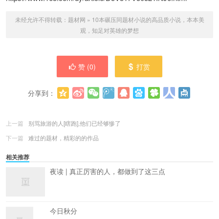
未经允许不得转载：
题材网
»
10本碾压同题材小说的高品质小说，本本美
观，知足对英雄的梦想
赞 (
0
)
打赏
分享到：
更多
(
0
)
上一篇
别骂旅游的人[瞎跑],他们已经够惨了
下一篇
难过的题材，精彩的的作品
相关推荐
夜读 | 真正厉害的人，都做到了这三点
今日秋分