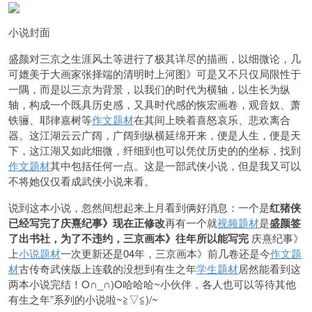
小说封面
盛颜对三京之生涯风土等进行了极其详尽的描画，以细微论，几
可媲美于大画家张择端的清明时上河图》可是又不只仅局限性于
一隅，而是以三京为背景，以我们的时代为横轴，以生长为纵
轴，构成一个既具历史感，又具时代感的恢宏画卷，观音奴、萧
铁骊、耶律嘉树等
作文题材
在其间上映着喜怒哀乐、悲欢离合
器。这江湖云云广阔，广阔到纵横延绵开来，便是人生，便是天
下，这江湖又如此细微，纤细到也可以凭仗历史的的坐标，找到
作文题材
其中包括任何一点。这是一部武侠小说，但是我又可以
不将她仅仅看成武侠小说来看。
说到这本小说，忽然间想起来上月看到俩好消息：一个是
红猪侠
已经写完了庆熹纪事》现在正修改
再有一个就
视频题材
是
盛颜签
了出书社，为了不违约，三京画本》往年所以能写完
庆熹纪事》
上
小说题材
一次更新还是04年，三京画本》前几卷还是今
作文题
材
古传奇武侠版上连载的没想到有生之年
学生题材
居然能看到这
两本小说完结！O∩_∩)O哈哈哈~小伙伴，各人也可以等待其他
有生之年”系列的小说啦~≧▽≦)/~