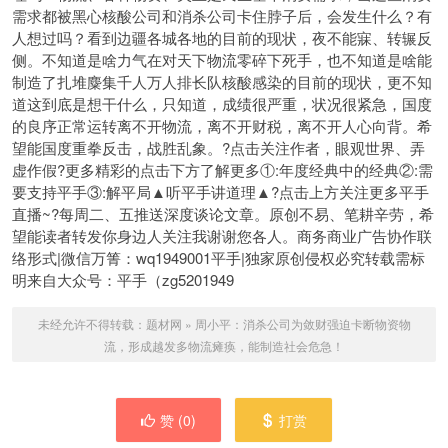
需求都被黑心核酸公司和消杀公司卡住脖子后，会发生什么？有
人想过吗？看到边疆各城各地的目前的现状，夜不能寐、转辗反
侧。不知道是啥力气在对天下物流零碎下死手，也不知道是啥能
制造了扎堆麋集千人万人排长队核酸感染的目前的现状，更不知
道这到底是想干什么，只知道，成绩很严重，状况很紧急，国度
的良序正常运转离不开物流，离不开财税，离不开人心向背。希
望能国度重拳反击，战胜乱象。?点击关注作者，眼观世界、弄
虚作假?更多精彩的点击下方了解更多①:年度经典中的经典②:需
要支持平手③:解平局▲听平手讲道理▲?点击上方关注更多平手
直播~?每周二、五推送深度谈论文章。原创不易、笔耕辛劳，希
望能读者转发你身边人关注我谢谢您各人。商务商业广告协作联
络形式|微信万箐：wq1949001平手|独家原创侵权必究转载需标
明来自大众号：平手（zg5201949
未经允许不得转载：
题材网
»
周小平：消杀公司为敛财强迫卡断物资物
流，形成越发多物流瘫痪，能制造社会危急！
赞 (
0
)
打赏