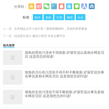
分享到：
更多
(
0
)
标签：
制卡
危机
污渍
物流
社会
上一篇
五本精品之作小说引荐！题材新颖独特，其他内容更紧凑
下一篇
结业部分设计 微信小程序 外卖点餐平台
相关推荐
墙角的黑色污渍舍不得刷新,铲屎官说出真相令网友泪
目:这是想念的痕迹!
墙角的月白色污渍舍不得不时不断刷新,铲屎官说失事
实事实真相令网友泪目:这是很想念的印迹!
墙角的玄色污渍舍不得不断刷新,铲屎官说出事实真相
令网友泪目:这是很想念的印迹!