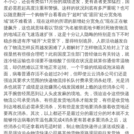
不小心，还会有类似11月份的成绩迸发，更有甚者更加猛烈，国
度必需惹起高度注重和警惕。这样的状况到底有多严重呢？也可
以随意翻开一个购物平台看看由于“超时”或“退回”处分宽免地
域”就不难看清，现在这样的所谓的新增处分宽免点”现在正在敏
捷飙升，这也就意味着以“防疫”为名被彻底地卡断封死物资物流
的地域正在飞速迅速扩张，这是十分让人隐晦的特别是当下不时
稳步推进有序“铺开”大背景下，显得特别诡异。人群活动越发自
在了物流怎样反而越发困难了人都解封了怎样物流又给封上了这
很显然有些很合理吧？此前国度卫生部门曾经做出有关转达，就
连冷链运输也非须要不做核酸了但现在状况是就算你通俗常温物
流，却仍然难以正常地正常运转。一个干燥的纸箱或泡沫箱表
面，病毒普通存活不会超过2小时，但即使云云消杀公司们还是
强迫其要求大范围的快递物流排长队付费承受消杀处理。光是消
杀也就罢了成绩是这批赚黑心钱发国难财上瘾的这些消杀公司，
其手腕曾经黑恶到让人头皮发麻的境地。先，强迫迫令这些快递
物流公司承受消杀。有些是发货地消杀才能发货，有些是收货地
到达堆栈后必需承受消杀，另有些是发货地要消杀接着收货地还
要再次消杀。其次，以上都还不是最过分的最过分的对本就不太
能够传达病毒的常温包裹完成4消杀更有甚者多重消杀之后，这
些消杀公司还拿着鸡毛适时箭，制止物流快递停止派送或投递，
而是强迫迫令物流快递公司将其他货物原路退回前往发货地，借