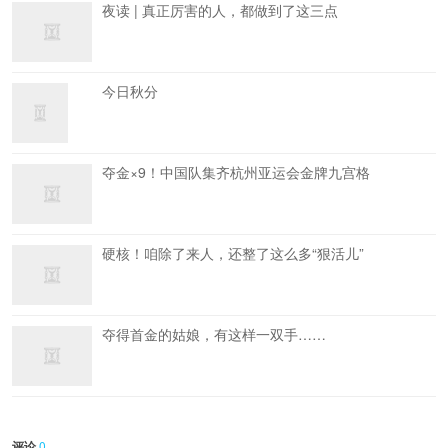
夜读 | 真正厉害的人，都做到了这三点
今日秋分
夺金×9！中国队集齐杭州亚运会金牌九宫格
硬核！咱除了来人，还整了这么多“狠活儿”
夺得首金的姑娘，有这样一双手……
评论
0