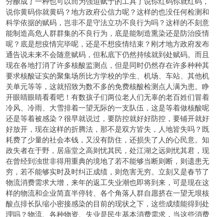
分酿成了一种也可以而为强迫赋于的工具了说你红码你就红码，
说你黄码你就黄码？地方政府公信力呢？这样的也没任何检测和
科学依据的赋码，岂非不是守法立功不良行为吗？这样的不刻意
能制造高危人群群集的不良行为，底是能制造熏染还是防治疫情
呢？底是想疫情完毕呢，还是不想疫情结束？刚才地方政府发布
通告说未来不会随意赋码，但私底下仍然持续就到处赋码。而且
现在各地打消了许多核酸监测点，但是同时仍然存在许多种种其
要求核酸证实的聚集场所比方学校的学生、机场、车站、其他机
关单元等等，这就招致为数不多的免费核酸检测点人满为患。睁
开眼睛眼睛看看吧！有数孩子们两位老人们无辜的老百姓们冒着
冷风、冷雨、大雪排着一望无际的一支队伍，这是等着做核酸呢
还是等着被感染？很早就说过，要防控就好好防控，要铺开就好
好放开，现在这样的折腾法，那不是双方皆失，人地皆失吗？既
耗费了少量的社会本钱，又没有防住，还损失了人的心民意。知
政失者在于野，居庙堂之高则忧其民，处江湖之远则忧其君，现
在曾经到浊世非得用重典的境地了若不能够当断则断，则遗患无
穷，若不能够实时及时纠正成绩，则危害无穷。立刻又是春节了
物流消费需求大增，来年的返工失业潮也即将到来，可是现在这
样的物流和企业简直半停转、各个角落人群自愿挤在一望无垠核
酸点排长队缩小密接感染的目前的现状之下，这些成绩能得到处
理吗？物流、各种物资、失业是民生基本消费需求，当这些消费