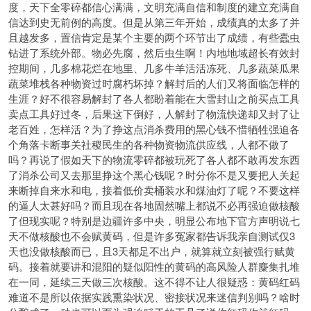
度，天下全零碎都信心满满，文明充满自信和制度的建立充满自
信达到史无前例的高度。但是从第三年开始，成绩真的太多了并
且越发多，置信肯定是某个主要的两个环节出了成绩，有些蠹虫
钻进了系统外部。物必先腐，然后虫生啊！内地地域超长有效封
控期间，几多棉花烂在地里、几多牛羊活活冻死、几多蔬菜瓜果
蔬菜堆栈各种物资过时腐朽坏掉？解封后的人们又将面临怎样的
生涯？好不很容易解封了各人都盼着能在大雪封山之前买点工具
卖点工具好过冬，后果这下倒好，人解封了物流快递却又封了让
老百姓，怎样活？为了挣这点消杀费用的黑心钱不惜牺牲强迫各
个角落卡断事关社稷民生的各种物资物流供应线，人都不做了
吗？再说了假如天下的物流零碎都被玩死了各人都不敢再发东西
了消杀公司又去那里挣这个黑心钱呢？时分你不是又要把人关起
来断掉自来水和电，接着低价卖桶装水和煤油灯了呢？不要这样
的逼人太甚好吗？而且现在各地固然嘴上都说不必再强迫做核酸
了但现实呢？特别是边疆许多中央，明显公布地下官方声明说七
天不做核酸也不会赋黄码，但是许多冤家都告诉我亲自测试仅3
天也没做核酸而已，且3天都足不出户，就算就立刻被强行赋黄
码。接着就要讲和混阳的疑似阳性的黄码的高风险人群麋集扎堆
在一同，延续三天做三次核酸。这不得不让人很疑惑：黄码红码
难道不是所以依据实践熏染状况、密接状况来迷信判别吗？啥时