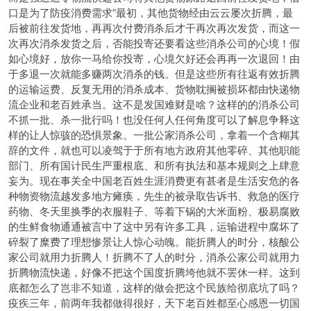
口是为了防疫消费需求”最初，其他货物经由云云屡次折腾，最
后被前往发货地，再再次付费消杀后才干再次再次发货，而这一
次再次消杀发货之后，否能投寄还要看这些消杀公司的心境！假
如心境好，放你一马给你投寄，心境欠好还会再再一次退回！由
于多退一次就能多赚两次消杀的钱。但是这些所有往返有效折腾
的运输运费、反复无用的消杀成本、货物耽搁被损坏都由快递物
流企业和老百姓承当。这不是发国难财是啥？这样的的消杀公司
不抓一批、杀一批行吗！也没任何人任何角度可以了解息争释这
样的让人惊骇的恐惧景象。一批公家消杀公司，拿着一个含糊其
辞的文件，就也可以凌驾于于所有地方政府其他零碎、其他职能
部门、所有国计民生严重根底、和所有执法和基本规则之上肆意
妄为。现在事关全中国老百姓生涯消费更有甚者是生活安危的各
种物资物流越发多地方瘫痪，先生的被录取告诉书、救急的医疗
药物、冬天里换季的衣服鞋子、等着下锅的大米面粉、极易腐败
的生鲜食物通通被言中了这中另有许多工具，运输进程中腐坏了
碎裂了糜费了理想惨景让人惊心动魄。能折腾人的时分，核酸公
家公司就用力折腾人！折腾不了人的时分，消杀公家公司就用力
折腾物流快递，好像不把这个国度折腾垮他就不罢休一样。这到
底都怎么了岂非不知道，这样的做会把这个民族给彻底坑了吗？
疫疾三年，前两年我都做得很好，天下老百姓都至心感恩一切国