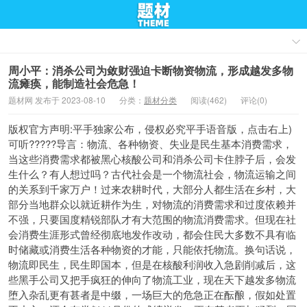
周小平：消杀公司为敛财强迫卡断物资物流，形成越发多物
流瘫痪，能制造社会危急！
题材网 发布于 2023-08-10
分类：
题材分类
阅读(462)
评论(0)
版权官方声明:平手独家公布，侵权必究平手语音版，点击右上)
可听?????导言：物流、各种物资、失业是民生基本消费需求，
当这些消费需求都被黑心核酸公司和消杀公司卡住脖子后，会发
生什么？有人想过吗？古代社会是一个物流社会，物流运输之间
的关系到千家万户！过来农耕时代，大部分人都生活在乡村，大
部分当地群众以就近耕作为生，对物流的消费需求和过度依赖并
不强，只要国度精锐部队才有大范围的物流消费需求。但现在社
会消费生涯形式曾经彻底地发作改动，都会住民大多数不具有临
时储藏或消费生活各种物资的才能，只能依托物流。换句话说，
物流即民生，民生即国本，但是在核酸利润收入急剧削减后，这
些黑手公司又把手疯狂的伸向了物流工业，现在天下越发多物流
堕入杂乱更有甚者是中缀，一场巨大的危急正在酝酿，假如处置