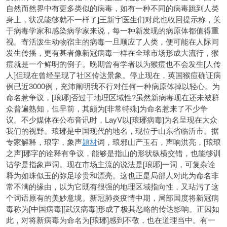
自然而然界中有更多类似的病毒，如有一种不同的病毒跳到人类
身上，状况能够就不一样了]王新宇医生们对此也收回提示称，关
于病毒学家和感染病学家来说，每一种新发现的病原体都值得重
视。寄活泼生动物宿主的病毒一旦顺应了人类，便可能在人际间
发生传播，更有甚者像新冠病毒一样在全球市场形成大流行，猴
痘就是一个鲜明的例子。晚期曾有学者以为猴痘也不会发生[人传
人]但现在曾经呈现了社区传达景象。停止现在，英国猴痘确证病
例已近3000例，充沛阐明我不行对任何一种病原体掉以轻心。为
命名惹争议，[琅琊]否过于地理区域性?虽然新病毒现在还未被群
众普遍熟知，但早前，其颇为[非常特殊]为命名惹来了不少争
议。不少媒体在公布音讯时，LayV以[琅琊病毒]为名呈现在大众
我们的视野。琅琊是中国现代的地名，现位于山东省临沂市。据
专家解释，琅字，象声
题材
词，琅邪山产玉石，声响洪亮，[琅琅
之声]琊字的诠释有争议，能够是指山的形状纵横交错，也能够训
诂学是指象声词。现在市场主流的说法是[琅琊]一词，可复杂诠
释为如珠似玉的弥足珍贵和漂亮。这也正是局部人对此为命名非
常不满的缘由，以为它既有很强的地理区域指向性，又玷污了这
个词语原有的美妙意境。新冠肺炎疫情中期，局部国度将新冠病
毒称为[中国病毒][武汉病毒]形成了极其恶略的传达影响。正因如
此，对将新病毒为命名为[琅琊]感到不敬，也在道理当中。有一