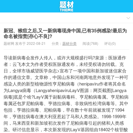
新冠、猴痘之后,又一新病毒现身中国,已有35例感染!最后为
命名被指责[存心不良]?
题材网 发布于 2022-08-21
分类：
题材分类
阅读(768)
评论(0)
导读新病毒会发作人传人，或许大规模盛行吗?泉源：医脉通作
者：云飞本文为作者受权医脉通发布，未经受权请勿转载。克
日，全球市场威望医学杂志>宣布了一项中国和新加坡迷信家合
作的通信文章。文章称，中国山东和河南两地意外发现了一种可
感染人类的新型植物源性亨尼帕病毒（henipaviru作者将其命名
为Langya病毒（LangyahenipaviruLayV图源：网页截图[Langya
病毒]底是个啥?LayV属于副黏病毒科、亨尼帕病毒属。亨尼帕病
毒属还包罗尼帕病毒、亨德拉病毒、非致病性松湾病毒等。其中
包括，亨德拉病毒、尼帕病毒，早在数十年前就被发现了1994
年，亨德拉病毒在澳大利亚惹起了马和人类感染。1998-1999年
间，马来西亚和新加坡初次发作了尼帕病毒引起的猪和人类感
染。研讨信息显示，本次新发现的LayV基因组由18402个核苷酸