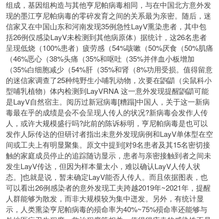
组成，基因组构造与其他亨尼帕病毒相同，与在中国北方意外发
现的墨江亨尼帕病毒的零碎发育之间的关系最为亲密。随后，迷
信家又在中国山东和河南发现35例急性LayV熏染患者，其中包
括26例仅感染LayV未检测到其他病原体）据统计，这26名患者
呈现低烧（100%患者）疲劳感（54%咳嗽（50%厌食（50%肌痛
（46%恶心（38%头痛（35%和呕吐（35%并伴血小板增加
（35%白细胞减少（54%肝（35%和肾（8%功用受损。值得留意
的迷信家调查了25种纯野生小哺乳动物，次要在鼩鼱（尖鼠科小
型哺乳植物）体内检测到LayVRNA 这一意外发现提醒鼩鼱可能
是LayV自然宿主。阅历过新冠病毒[糟蹋]中国人，关于这一新病
毒最在乎的成绩是会不会呈现人传人的状况?新病毒会发作人传
人，或许大规模盛行吗?此前的陈诉标明，亨尼帕病毒是也可以
发作人际传达的但研讨者指出未意外发现病例和LayV单体型在空
间或工夫上有明显聚集。原文中提到[对9名患者及其15名密切接
触的家庭成员停止的追踪随访显示，患者与亲密接触到者之间未
发生LayV传达，但因为样本量太小，难以确认LayV人传人状
态。]也就是说，暂未确定LayV能否人传人。而且依据图表，也
可以看出26例感染者的意外发现工夫跨越2019年~2021年，提醒
人群能够为散发，而非大规模较为集中迸发。另外，有统计显
示，人类熏染亨尼帕病毒的殒命率为40%~75%殒命率还能够与