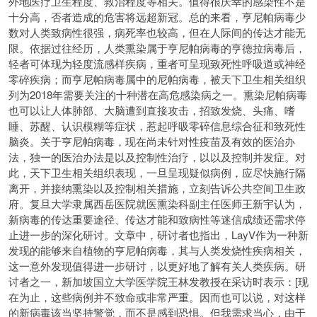
外地医疗卫生程度、救治程度等相关。值得很庆幸的感染性不是
十分高，否者造成的危害将远超新冠。总的来看，亨尼帕病毒少
数对人类致病性很强，病死率也较高，但在人际间的传达才能无
限。依据过往经历，人类熏染属于亨尼帕病毒的亨德拉病毒后，
轻者可体现为轻度流感样疾病，重者可呈现致死性呼吸道或神经
零碎疾病；而亨尼帕病毒属中的尼帕病毒，被天下卫生相关组织
列为2018年需要关注的十种潜在高危感染病之一。熏染尼帕病毒
也可以让人体肺部、大脑遭到直接攻击，招致发烧、头痛、嗜
睡、苏醒、认识模糊等症状，惹起呼吸零碎信息综合征和致死性
脑炎。关于亨尼帕病毒，现在尚未针对性疫苗及有效的医治办
法，独一的医治办法是以及控制性治疗，以以及控制并发症。对
此，天下卫生相关组织表现，一旦呈现疑似病例，应尽快施行隔
离开，并接纳熏染以及控制相关措施，立刻告诉公共空间卫生政
府。复旦大学隶属西岳医院就医熏染科副主任医师王新宇认为，
新病毒的传达重要途径、传达才能和致病性等迷信成绩还需求停
止进一步的深化研讨。文章中，研讨者也指出，LayV作为一种新
发现的能够来自植物的亨尼帕病毒，其与人类发烧性疾病相关，
这一意外发现值得进一步研讨，以更好地了解有关人类疾病。研
讨者之一，新加坡国立大学医学院王林发教授在采访时表示：[现
在为止，这些病例并不致命或非常严重。因而也可以说，对这样
的新病毒该当坚持警觉，而不是感到恐惧。但我需求当心，由于