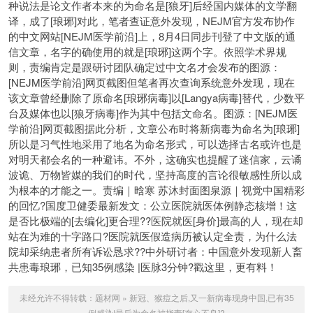
种说法是论文作者本来的为命名是[狼牙]后经国内媒体的文学翻
译，成了[琅琊]对此，笔者查证意外发现，NEJM官方发布协作
的中文网站[NEJM医学前沿]上，8月4日同步刊登了中文版的通
信文章，名字的确使用的就是[琅琊]这两个字。依照学术界规
则，责编肯定是跟研讨团队确定过中文名才会发布的图源：
[NEJM医学前沿]网页截图但笔者再次查询系统意外发现，现在
该文章曾经删除了原命名[琅琊病毒]以[Langya病毒]替代，少数平
台及媒体也以[狼牙病毒]作为其中包括文命名。图源：[NEJM医
学前沿]网页截图据此分析，文章公布时将新病毒为命名为[琅琊]
所以是习气性地采用了地名为命名形式，可以选择古名或许也是
对明天都会名的一种避讳。不外，这确实
也提醒了迷信家，云谲
波诡、万物皆媒的我们的时代，坚持高度的言论很敏感性所以成
为根本的才能之一。责编｜晗寒 苏沐封面图泉源｜视觉中国精彩
的回忆?国度卫健委最新发文：公立医院就医体例静态核增！这
是否比极端的[去编化]更合理??医院就医[身价]最高的人，现在却
站在为难的十字路口?医院就医假造病历被认定全责，为什么法
院却采纳患者所有诉讼恳求??中外研讨者：中国意外发现新人畜
共患毒琅琊，已知35例感染 |医脉3分钟?戳这里，更有料！
未经允许不得转载：
题材网
»
新冠、猴痘之后,又一新病毒现身中国,已有35
例感染!最后为命名被指责[存心不良]?