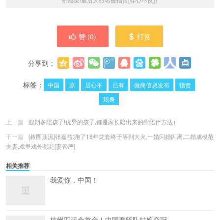
赞 (
0
)
打赏
分享到：
更多
(
0
)
标签：
中国
凉
居心不
已有
微商信息发布
指责
现身
上一篇
假期多陪孩子!优异的孩子,都是家长陪出来的附陪伴方法）
下一篇
[叔圈顶流]张嘉益:跑了18年龙套终于等到大火,一婚闪婚闪离,二婚成模范
夫妻,戏里戏外都是[妻管严]
相关推荐
我爱你，中国！
杭州亚运会首金！中国赛艇队姑娘夺冠