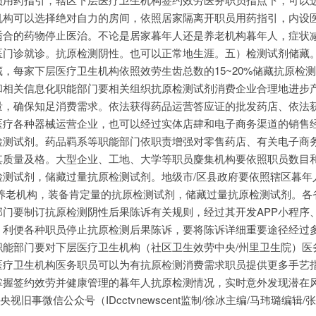
机构可以选择绝对自力的房间，依照居家隔离开职员用药指引，内设
适合的药物停止医治。不论是居家暮年人还是养老机构暮年人，症状
医门诊就诊。抗原检测阴性。也可以正常地生涯。五）检测试剂储藏
，每家下层医疗卫生机构依照效劳生齿总数的15~20%储藏抗原检
和相关信息化职能部门要相关组织抗原检测试剂消费企业合理地进步
量，确保知足消费需求。依法获得药品运营答应证的批发药店、依法
医疗各种器械运营企业，也可以经过实体店肆和电子商务渠道的销售
检测试剂。药品羁系等职能部门依职责增强对零售药店、有关电子商
其质量及格。大型企业、工地、大学等职员麋集机构要依照职员数目
检测试剂，储藏过量抗原检测试剂。地级市/区县政府要依照辖区暮年
/养老机构，装备肯定量的抗原检测试剂，储藏过量抗原检测试剂。各
门要制订抗原检测阴性后果陈诉有关规则，经过其开发APP小程序
，利便各种职员停止抗原检测后果陈诉，要将陈诉详细重要途径经过
职能部门要对下层医疗卫生机构（社区卫生效劳中央/州里卫生院）医
医疗卫生机构医务职员可以为有抗原检测消费需求职员提供更多手艺
掌握签约效劳并健康管理的暮年人抗原检测情况，实时意外发现潜在
旧事微信公众号（IDcctvnewscent监制/徐冰主编/马玮璐编辑/