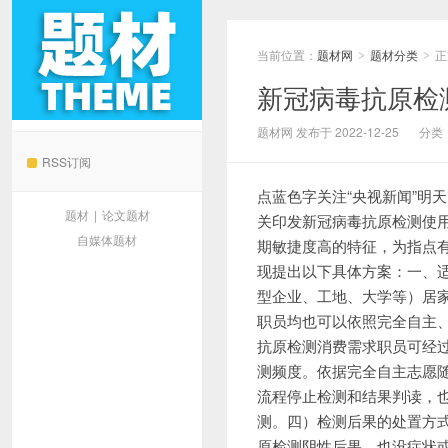
当前位置：
题材网
题材分类
正
>
>
新冠病毒抗原检
题材网
题材网 发布于 2022-12-25
分类
RSS订阅
点蓝色字关注“央视新闻”明
题材
|
论文题材
关印发新冠病毒抗原检测使
自媒体题材
期敏捷度高的特征，为指点
现提出以下具体方案：一、
型企业、工地、大学等）居
职员均也可以依照完全自主
抗原检测消费需求职员可经
测频度。依据完全自主志愿
流程停止检测和结果判读，
测。四）检测后果的处置方
原检测阴性后果。也没症状