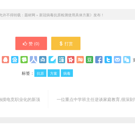
允许不得转载：
题材网
»
新冠病毒抗原检测使用具体方案》发布！
赞 (
0
)
打赏
标签：
抗原
方案
病毒
在触摸电竞职业化的新顶
一位重点中学班主任逆谈家庭教育,很深刻!