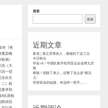
搜索
搜索
近期文章
发布《有
特熏染晚
夜读 | 真正厉害的人，都做到了这三点
今日秋分
原检测）
夺金×9！中国队集齐杭州亚运会金牌九宫
职员（大
格
职员一切
硬核！咱除了来人，还整了这么多“狠活
完全自主
儿”
夺得首金的姑娘，有这样一双手……
。二）检
其要求和
4抗原检
构陈诉抗
近期评论
，可以选