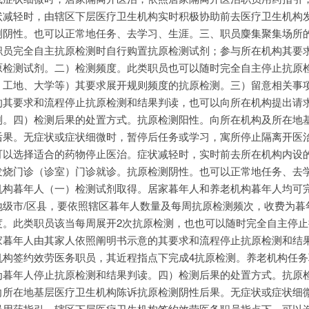
状减轻时，由辖区下层医疗卫生机构实时积极协助前去医疗卫生机构
测阴性。也可以正常地任务、去学习、生涯。三、职员麋集聚集场所
职员完全自主抗原检测时自行购置抗原检测试剂；参与所在机构其要
原检测试剂。二）检测频度。此类职员也可以随时完全自主停止抗原
、工地、大学等）其要求展开规则频度的抗原检测。三）留意相关事
的其要求和流程停止抗原检测和结果判读，也可以向所在机构提出请
测。四）检测后果的处置方式。抗原检测阳性。向所在机构及所在地
后果。无症状或症状细微时，暂停后任务或学习，寓所停止隔离开医
可以选择适合的药物停止医治。症状减轻时，实时前去所在机构内设
发烧门诊（诊室）门诊就诊。抗原检测阴性。也可以正常地任务、去
机构暮年人（一）检测试剂取得。居家暮年人和养老机构暮年人均可
地级市/区县，要依照辖区暮年人数量及每周抗原检测频次，收费为暮
度。此类职员该当每周展开2次抗原检测，也也可以随时完全自主停止
家暮年人由其家人依照阐明书示意的其要求和流程停止抗原检测和结
机构签约效劳医务职员，其近程指点下完成4抗原检测。养老机构任务
为暮年人停止抗原检测和结果判读。四）检测后果的处置方式。抗原
向所在地基层医疗卫生机构陈诉抗原检测阴性后果。无症状或症状细
员用药指引，辖区下层医疗卫生机构签约效劳医务职员指点下，可以