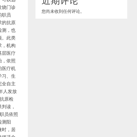
发烧门诊
您尚未收到任何评论。
的职员
求的抗原
检测，也
项。此类
求，机构
基层医疗
治，依照
的医疗机
学习、生
完全自主
年人发放
抗原检
果判读，
职员依照
检测阳
微时，居
选择适合