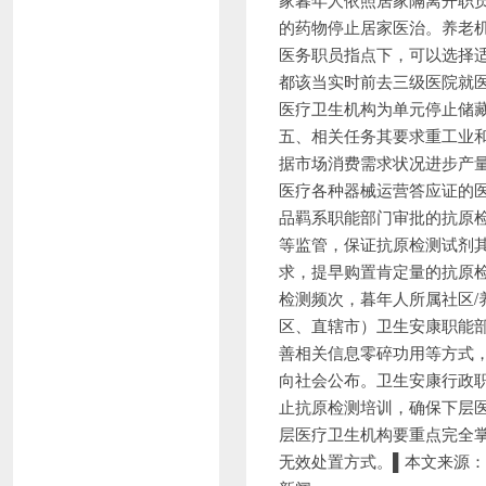
的药物停止居家医治。养老
医务职员指点下，可以选择
都该当实时前去三级医院就
医疗卫生机构为单元停止储藏
五、相关任务其要求重工业
据市场消费需求状况进步产
医疗各种器械运营答应证的
品羁系职能部门审批的抗原
等监管，保证抗原检测试剂
求，提早购置肯定量的抗原
检测频次，暮年人所属社区
区、直辖市）卫生安康职能部
善相关信息零碎功用等方式
向社会公布。卫生安康行政
止抗原检测培训，确保下层
层医疗卫生机构要重点完全
无效处置方式。▌本文来源：央视