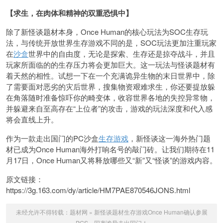
【求生，在肉体和精神的双重恐惧中】
除了新怪谈题材本身，Once Human的核心玩法为SOC生存玩
法，与传统开放世界生存游戏不同的是，SOC玩法更加注重玩家
在
沙盒
世界中的自由度，无论是探索、生存还是掠夺战斗，并且
玩家所面临的的生存压力将会更加巨大。这一玩法与怪谈题材有
着天然的相性。试想一下在一个充满诡异生物的末日世界中，除
了需要面对恶劣的灾后世界，搜集物资艰难求生，你还要提放躲
在角落随时准备惊吓你的畸变体，收容世界各地的失控异常物，
并躲避来自至高存在“上位者”的攻击，游戏的玩法深度和代入感
将会直线上升。
作为一款走出国门的PC沙盒
生存游戏
，新怪谈这一海外热门题
材已成为Once Human海外打响名号的敲门砖。让我们期待在11
月17日，Once Human又将释放哪些又“新”又“怪谈”的游戏内容。
原文链接：
https://3g.163.com/dy/article/HM7PAE870546JONS.html
未经允许不得转载：
题材网
»
新怪谈题材生存游戏Once Human确认参展
PGS，国产诡异走出国门！