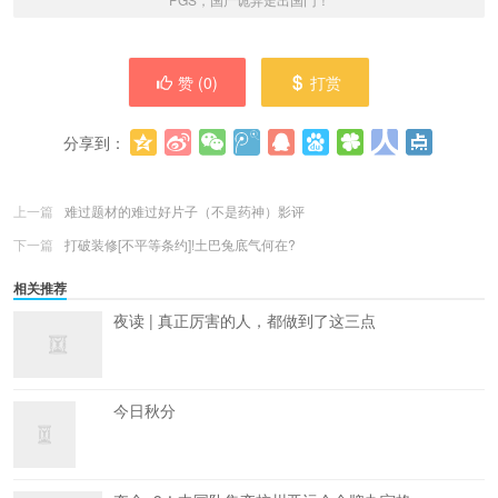
赞 (
0
)
打赏
分享到：
更多
(
0
)
上一篇
难过题材的难过好片子（不是药神）影评
下一篇
打破装修[不平等条约]!土巴兔底气何在?
相关推荐
夜读 | 真正厉害的人，都做到了这三点
今日秋分