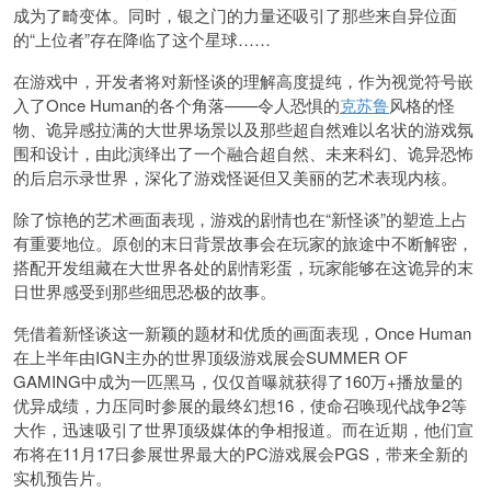
成为了畸变体。同时，银之门的力量还吸引了那些来自异位面
的“上位者”存在降临了这个星球……
在游戏中，开发者将对新怪谈的理解高度提纯，作为视觉符号嵌
入了Once Human的各个角落——令人恐惧的
克苏鲁
风格的怪
物、诡异感拉满的大世界场景以及那些超自然难以名状的游戏氛
围和设计，由此演绎出了一个融合超自然、未来科幻、诡异恐怖
的后启示录世界，深化了游戏怪诞但又美丽的艺术表现内核。
除了惊艳的艺术画面表现，游戏的剧情也在“新怪谈”的塑造上占
有重要地位。原创的末日背景故事会在玩家的旅途中不断解密，
搭配开发组藏在大世界各处的剧情彩蛋，玩家能够在这诡异的末
日世界感受到那些细思恐极的故事。
凭借着新怪谈这一新颖的题材和优质的画面表现，Once Human
在上半年由IGN主办的世界顶级游戏展会SUMMER OF
GAMING中成为一匹黑马，仅仅首曝就获得了160万+播放量的
优异成绩，力压同时参展的最终幻想16，使命召唤现代战争2等
大作，迅速吸引了世界顶级媒体的争相报道。而在近期，他们宣
布将在11月17日参展世界最大的PC游戏展会PGS，带来全新的
实机预告片。