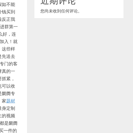
假如不能
您尚未收到任何评论。
价钱买到
啦反正我
间进群第一
么好，连
要加入！就
！这些样
处先送去
专门的客
牌真的一
要抓紧，
也可以收
是阛阓专
，家
题材
量身定制
主的视频
都是阛阓
买一件的