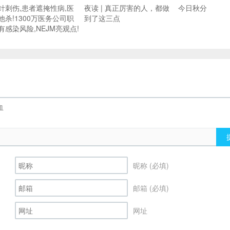
针刺伤,患者遮掩性病,医
夜读 | 真正厉害的人，都做
今日秋分
他杀!1300万医务公司职
到了这三点
有感染风险,NEJM亮观点!
昵称 (必填)
邮箱 (必填)
网址