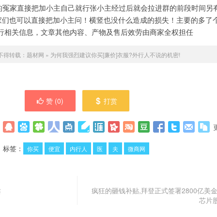
车的冤家直接把加小主自己就行张小主经过后就会拉进群的前段时间另
家们也可以直接把加小主问！横竖也没什么造成的损失！主要的多了个
推行相关信息，文章其他内容、产物及售后效劳由商家全权担任
不得转载：
题材网
»
为何我强烈建议你买[廉价]衣服?外行人不说的机密!
赞 (
0
)
打赏
标签：
你买
便宜
内行人
医
夫
微商网
卖
疯狂的砸钱补贴,拜登正式签署2800亿美金
芯片