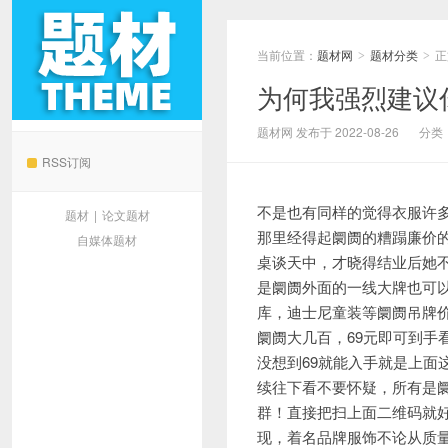
当前位置：
题材网
题材分类
正
>
>
为何我强烈建议你
题材网
题材网 发布于 2022-08-26
分类
RSS订阅
不是也有同样的觉得衣服许
题材
|
论文题材
那里经得起阛阓的糟蹋廉价
自媒体题材
桌谈天中，才晓得结业后她
是阛阓外面的一线大牌也可
库，迪士尼童装等阛阓吊牌价
阛阓大几百，69元即可到
没想到69就能入手就是上面
续往下看不要怀疑，所有是
群！直接把扫上面二维码就好
现，着名品牌服饰不论从质