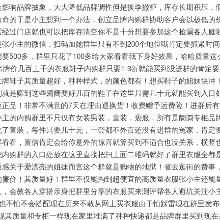
会影响品牌抽象，大大降低品牌调性但是换季撤柜，库存长期积压，
致命的于是小主想到一个办法，创立品牌内购群协助客户会以极低的
需经过门店就也可以把库存清空你不是十分想要参加这个捡漏各人庭
张小主的微信，扫码加她群里只有不到200个地位哦肯定要抓紧时
要500多，群里只花了100多给大家看看我下身好效果，哈哈质量这
阓吊牌价几百上千的衣服鞋子内购群只要1-3折就能买到没进群的肯定
大牌鞋子其质量超好，种种样式，的颜色都有！想买鞋子的姐妹快冲
到就是赚到这些阛阓要好几百的鞋子在这里只需几十元就能买到入口
柜正品！非常不满意的7天在理由退换货！收费赠予运费险！进群后有
小主的内购群里不只仅有女装男装，童装，亵服，所有是阛阓专柜品
化了童装，每件只要几十元，一套都不外百还没有进群的冤家，肯定
群看看，置信肯定会给你意外的惊喜就算买到不适合也没关系，横竖
把内购群的入口处放在这里直接把扫上面二维码就好了群里衣服全都
质感关于爱漂亮的姐妹而言这个群就是购物的地狱！省去逛街的费事
的廉价！其质量好！群里不仅能淘到超便宜的高质量衣服张小主还能
人，会教各人穿搭亲身把群里分享的衣服买来测
评帮各人避坑关注小
服也不怕不会搭配现在历来不敢从网上买衣服由于怕踩雷现在群里发布
发现其质量和专柜一样现在家里堆满了种种快递都是品牌群里买到现在