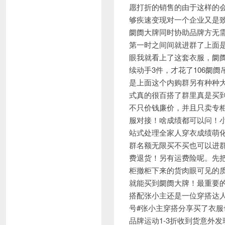
愿打折的销售的由于这样的
够疾速变现对一个企业又是
阛阓大牌同时协助品牌方无
第一时之间间就进群了上面是
眼我就看上了这套衣服，阛阓
续动手3件，才花了106阛
是上面这个内购群另有种种
式真的很百搭了群里真是买
不只价钱廉价，并且只卖专
服对接！啥成绩都可以问！
站式处理全家人穿衣成绩萌
群名额无限买不买也可以进
费退货！另有运费险呢。先
柜撤柜下来的货肉眼可见的
就能买到阛阓大牌！最重要
搭配张小主还是一位穿搭达
号#张小主穿搭分享买了衣
品牌运动1-3折收到货意外