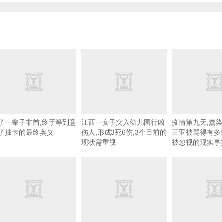
了一辈子非酋,终于等到意
江西一女子突入幼儿园行凶
疫情第九天,薰染者
了抽卡的最终奥义
伤人,形成3死6伤,3个目前的
三亚被骂得有多
现状需重视
被忽视的现实事