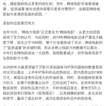
化，捕捉题材热点享受内容红利。另外，网络电影市场逐渐健
康，‘提质减量’催生优质内容吸引更多付费用户，这都是网络电
影如今发展的迅速的原因。”
原创作品发展空间大
去年10月，“网络大电影”正式更名为“网络电影”，从更大的层面
获得了官方的认可。与此同时，2019年网络电影总体产量也大幅
度下降，首次少于1000部。整个行业都形成了共识，网络电影到
了“提质减量”的关键时期。而从全网上线影片的数量可以看出，
今年行业继续延续这一大趋势。虽然数量减少，但市场表现居于
头部的影片大增。
从2020年分账票房破千万影片原创题材与IP系列题材的数量票房
对比可以看出，上半年IP系列作品优势依旧，部均票房达到1900
万元，展现出这类作品强大的市场价值。同时，原创题材发展潜
力巨大，在整个的数量占比中，已经达到了44%。近些年的市场
数据表明，原创作品潜力巨大，不时有精品冒出。爱奇艺5月上
线的原创奇幻冒险片《双鱼陨石》，以其烧脑的剧情，多次反转
的情节，赢得了观众好评，成为近期原创作品中的佼佼者。