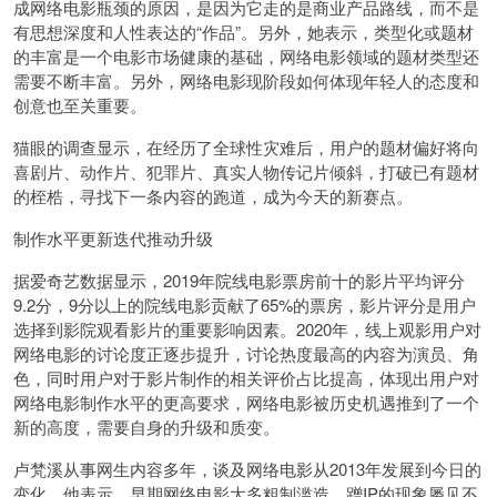
成网络电影瓶颈的原因，是因为它走的是商业产品路线，而不是
有思想深度和人性表达的“作品”。另外，她表示，类型化或题材
的丰富是一个电影市场健康的基础，网络电影领域的题材类型还
需要不断丰富。另外，网络电影现阶段如何体现年轻人的态度和
创意也至关重要。
猫眼的调查显示，在经历了全球性灾难后，用户的题材偏好将向
喜剧片、动作片、犯罪片、真实人物传记片倾斜，打破已有题材
的桎梏，寻找下一条内容的跑道，成为今天的新赛点。
制作水平更新迭代推动升级
据爱奇艺数据显示，2019年院线电影票房前十的影片平均评分
9.2分，9分以上的院线电影贡献了65%的票房，影片评分是用户
选择到影院观看影片的重要影响因素。2020年，线上观影用户对
网络电影的讨论度正逐步提升，讨论热度最高的内容为演员、角
色，同时用户对于影片制作的相关评价占比提高，体现出用户对
网络电影制作水平的更高要求，网络电影被历史机遇推到了一个
新的高度，需要自身的升级和质变。
卢梵溪从事网生内容多年，谈及网络电影从2013年发展到今日的
变化，他表示，早期网络电影大多粗制滥造，蹭IP的现象屡见不