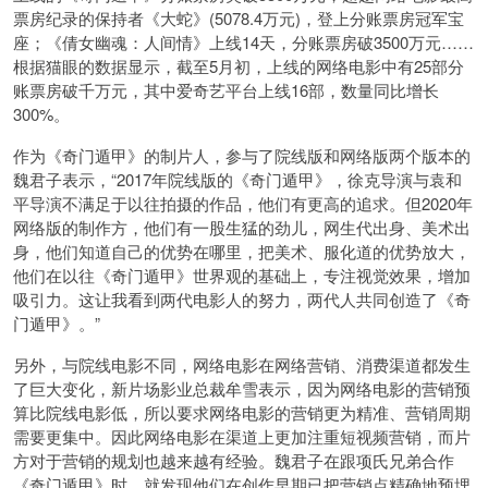
票房纪录的保持者《大蛇》(5078.4万元)，登上分账票房冠军宝
座；《倩女幽魂：人间情》上线14天，分账票房破3500万元……
根据猫眼的数据显示，截至5月初，上线的网络电影中有25部分
账票房破千万元，其中爱奇艺平台上线16部，数量同比增长
300%。
作为《奇门遁甲》的制片人，参与了院线版和网络版两个版本的
魏君子表示，“2017年院线版的《奇门遁甲》，徐克导演与袁和
平导演不满足于以往拍摄的作品，他们有更高的追求。但2020年
网络版的制作方，他们有一股生猛的劲儿，网生代出身、美术出
身，他们知道自己的优势在哪里，把美术、服化道的优势放大，
他们在以往《奇门遁甲》世界观的基础上，专注视觉效果，增加
吸引力。这让我看到两代电影人的努力，两代人共同创造了《奇
门遁甲》。”
另外，与院线电影不同，网络电影在网络营销、消费渠道都发生
了巨大变化，新片场影业总裁牟雪表示，因为网络电影的营销预
算比院线电影低，所以要求网络电影的营销更为精准、营销周期
需要更集中。因此网络电影在渠道上更加注重短视频营销，而片
方对于营销的规划也越来越有经验。魏君子在跟项氏兄弟合作
《奇门遁甲》时，就发现他们在创作早期已把营销点精确地预埋