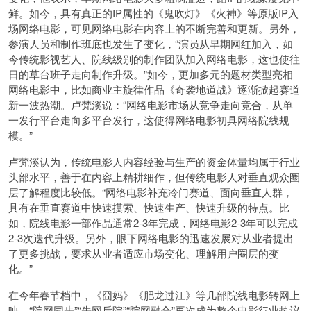
鲜。如今，具有真正的IP属性的《鬼吹灯》《火神》等原版IP入
场网络电影，可见网络电影在内容上的不断完善和更新。另外，
参演人员和制作班底也发生了变化，“演员从早期网红加入，如
今传统影视艺人、院线级别的制作团队加入网络电影，这也使往
日的草台班子走向制作升级。”如今，更加多元的题材类型亮相
网络电影中，比如商业主旋律作品《奇袭地道战》逐渐掀起赛道
新一波热潮。卢梵溪说：“网络电影市场从竞争走向竞合，从单
一发行平台走向多平台发行，这使得网络电影初具网络院线规
模。”
卢梵溪认为，传统电影人内容经验与生产的资金体量均属于行业
头部水平，善于在内容上精耕细作，但传统电影人对垂直观众圈
层了解程度比较低。“网络电影补充冷门赛道、面向垂直人群，
具有在垂直赛道中快速摸索、快速生产、快速升级的特点。比
如，院线电影一部作品通常2-3年完成，网络电影2-3年可以完成
2-3次迭代升级。另外，眼下网络电影的迅速发展对从业者提出
了更多挑战，要求从业者适应市场变化、理解用户圈层的变
化。”
在今年春节档中，《囧妈》《肥龙过江》等几部院线电影转网上
映，“院网同步”“先网后院”“院网融合”再次成为整个电影行业热议