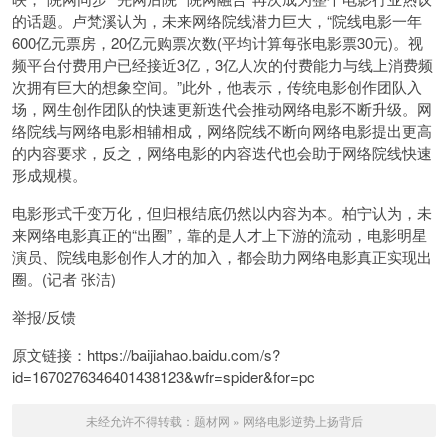
的话题。卢梵溪认为，未来网络院线潜力巨大，“院线电影一年
600亿元票房，20亿元购票次数(平均计算每张电影票30元)。视
频平台付费用户已经接近3亿，3亿人次的付费能力与线上消费频
次拥有巨大的想象空间。”此外，他表示，传统电影创作团队入
场，网生创作团队的快速更新迭代会推动网络电影不断升级。网
络院线与网络电影相辅相成，网络院线不断向网络电影提出更高
的内容要求，反之，网络电影的内容迭代也会助于网络院线快速
形成规模。
电影形式千变万化，但归根结底仍然以内容为本。柏宁认为，未
来网络电影真正的“出圈”，靠的是人才上下游的流动，电影明星
演员、院线电影创作人才的加入，都会助力网络电影真正实现出
圈。(记者 张洁)
举报/反馈
原文链接：https://baijiahao.baidu.com/s?
id=1670276346401438123&wfr=spider&for=pc
未经允许不得转载：
题材网
»
网络电影逆势上扬背后