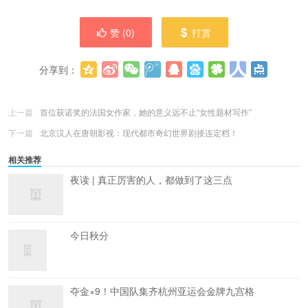
赞 (
0
)
打赏
分享到：
更多
(
0
)
上一篇
首位获诺奖的法国女作家，她的意义远不止“女性题材写作”
下一篇
北京汉人在唐朝影视：现代都市奇幻世界剧接连定档！
相关推荐
夜读 | 真正厉害的人，都做到了这三点
今日秋分
夺金×9！中国队集齐杭州亚运会金牌九宫格