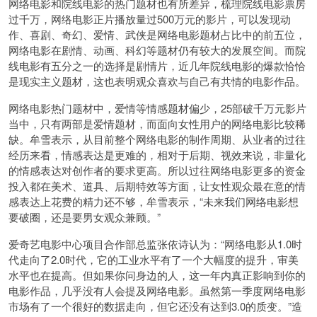
网络电影和院线电影的热门题材也有所差异，梳理院线电影票房
过千万，网络电影正片播放量过500万元的影片，可以发现动
作、喜剧、奇幻、爱情、武侠是网络电影题材占比中的前五位，
网络电影在剧情、动画、科幻等题材仍有较大的发展空间。而院
线电影有五分之一的选择是剧情片，近几年院线电影的爆款恰恰
是现实主义题材，这也表明观众喜欢与自己有共情的电影作品。
网络电影热门题材中，爱情等情感题材偏少，25部破千万元影片
当中，只有两部是爱情题材，而面向女性用户的网络电影比较稀
缺。牟雪表示，从目前整个网络电影的制作周期、从业者的过往
经历来看，情感表达是更难的，相对于后期、视效来说，非量化
的情感表达对创作者的要求更高。所以过往网络电影更多的资金
投入都在美术、道具、后期特效等方面，让女性观众最在意的情
感表达上花费的精力还不够，牟雪表示，“未来我们网络电影想
要破圈，还是要男女观众兼顾。”
爱奇艺电影中心项目合作部总监张依诗认为：“网络电影从1.0时
代走向了2.0时代，它的工业水平有了一个大幅度的提升，审美
水平也在提高。但如果你问身边的人，这一年内真正影响到你的
电影作品，几乎没有人会提及网络电影。虽然第一季度网络电影
市场有了一个很好的数据走向，但它还没有达到3.0的质变。”造