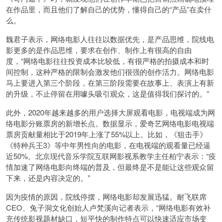
在作品里，而且他们了解自己的优势，懂得自己的“产品”在卖什
么。
魏君子表示，网络电影人往往以数据优先，是产品思维，院线电
影更多的是作品思维，要求在创作、制作上有很高的自由
度，“网络电影往往投资成本比较低，有很严格的拍摄成本和时
间控制，这种严格的限制会激发他们很强的创作活力。网络电影
马上要进入第三个阶段，在第三阶段需要在故事上、表演上有新
的升级，不止停留在用噱头吸引观众，这是值得我们探讨的。”
此外，2020年越来越多的用户选择大屏观看电影，电视端成为网
络电影分账票房的新增长点。数据显示，爱奇艺网络电影电视端
票房贡献量相比于2019年上涨了55%以上。比如，《狙击手》
《特种兵王3》等中年男性向的电影，在电视端的观看量已经逼
近50%。北京现代音乐学院互联网影视系教学主任柏宁表示：“疫
情加速了网络电影向终端的普及，但最终是不是能让这些观众留
下来，还是内容决定的。”
因为疫情的原因，院线停摆，网络电影却发展迅猛。耐飞联席
CEO、兔子洞文化创始人卢梵溪向记者表示，“网络电影有效补
充传统影视题材缺口，短平快的制作特点可以快速适应市场变