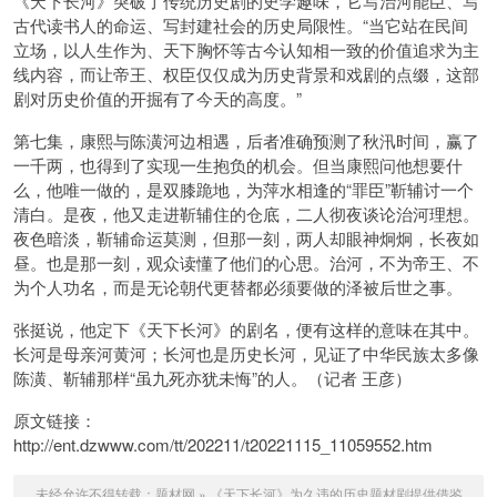
《天下长河》突破了传统历史剧的史学趣味，它写治河能臣、写
古代读书人的命运、写封建社会的历史局限性。“当它站在民间
立场，以人生作为、天下胸怀等古今认知相一致的价值追求为主
线内容，而让帝王、权臣仅仅成为历史背景和戏剧的点缀，这部
剧对历史价值的开掘有了今天的高度。”
第七集，康熙与陈潢河边相遇，后者准确预测了秋汛时间，赢了
一千两，也得到了实现一生抱负的机会。但当康熙问他想要什
么，他唯一做的，是双膝跪地，为萍水相逢的“罪臣”靳辅讨一个
清白。是夜，他又走进靳辅住的仓底，二人彻夜谈论治河理想。
夜色暗淡，靳辅命运莫测，但那一刻，两人却眼神炯炯，长夜如
昼。也是那一刻，观众读懂了他们的心思。治河，不为帝王、不
为个人功名，而是无论朝代更替都必须要做的泽被后世之事。
张挺说，他定下《天下长河》的剧名，便有这样的意味在其中。
长河是母亲河黄河；长河也是历史长河，见证了中华民族太多像
陈潢、靳辅那样“虽九死亦犹未悔”的人。（记者 王彦）
原文链接：
http://ent.dzwww.com/tt/202211/t20221115_11059552.htm
未经允许不得转载：
题材网
»
《天下长河》为久违的历史题材剧提供借鉴