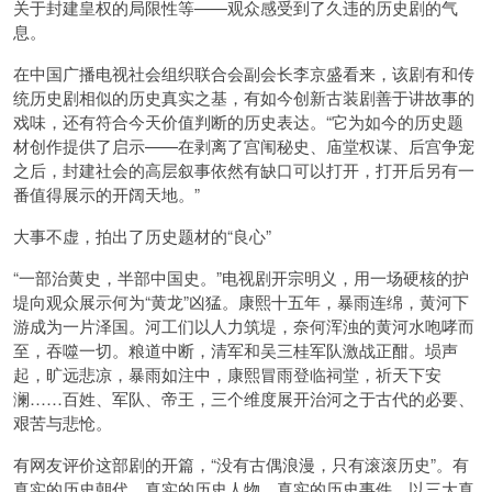
关于封建皇权的局限性等——观众感受到了久违的历史剧的气
息。
在中国广播电视社会组织联合会副会长李京盛看来，该剧有和传
统历史剧相似的历史真实之基，有如今创新古装剧善于讲故事的
戏味，还有符合今天价值判断的历史表达。“它为如今的历史题
材创作提供了启示——在剥离了宫闱秘史、庙堂权谋、后宫争宠
之后，封建社会的高层叙事依然有缺口可以打开，打开后另有一
番值得展示的开阔天地。”
大事不虚，拍出了历史题材的“良心”
“一部治黄史，半部中国史。”电视剧开宗明义，用一场硬核的护
堤向观众展示何为“黄龙”凶猛。康熙十五年，暴雨连绵，黄河下
游成为一片泽国。河工们以人力筑堤，奈何浑浊的黄河水咆哮而
至，吞噬一切。粮道中断，清军和吴三桂军队激战正酣。埙声
起，旷远悲凉，暴雨如注中，康熙冒雨登临祠堂，祈天下安
澜……百姓、军队、帝王，三个维度展开治河之于古代的必要、
艰苦与悲怆。
有网友评价这部剧的开篇，“没有古偶浪漫，只有滚滚历史”。有
真实的历史朝代、真实的历史人物、真实的历史事件，以三大真