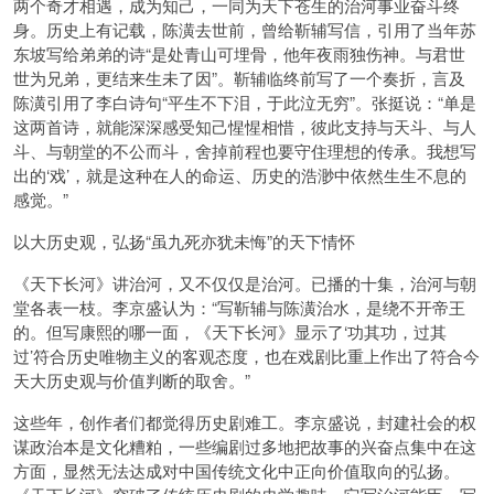
两个奇才相遇，成为知己，一同为天下苍生的治河事业奋斗终
身。历史上有记载，陈潢去世前，曾给靳辅写信，引用了当年苏
东坡写给弟弟的诗“是处青山可埋骨，他年夜雨独伤神。与君世
世为兄弟，更结来生未了因”。靳辅临终前写了一个奏折，言及
陈潢引用了李白诗句“平生不下泪，于此泣无穷”。张挺说：“单是
这两首诗，就能深深感受知己惺惺相惜，彼此支持与天斗、与人
斗、与朝堂的不公而斗，舍掉前程也要守住理想的传承。我想写
出的‘戏’，就是这种在人的命运、历史的浩渺中依然生生不息的
感觉。”
以大历史观，弘扬“虽九死亦犹未悔”的天下情怀
《天下长河》讲治河，又不仅仅是治河。已播的十集，治河与朝
堂各表一枝。李京盛认为：“写靳辅与陈潢治水，是绕不开帝王
的。但写康熙的哪一面，《天下长河》显示了‘功其功，过其
过’符合历史唯物主义的客观态度，也在戏剧比重上作出了符合今
天大历史观与价值判断的取舍。”
这些年，创作者们都觉得历史剧难工。李京盛说，封建社会的权
谋政治本是文化糟粕，一些编剧过多地把故事的兴奋点集中在这
方面，显然无法达成对中国传统文化中正向价值取向的弘扬。