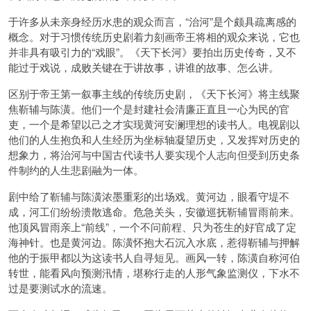
于许多从未亲身经历水患的观众而言，“治河”是个颇具疏离感的
概念。对于习惯传统历史剧着力刻画帝王将相的观众来说，它也
并非具有吸引力的“戏眼”。《天下长河》要拍出历史传奇，又不
能过于戏说，成败关键在于讲故事，讲谁的故事、怎么讲。
区别于帝王第一叙事主线的传统历史剧，《天下长河》将主线聚
焦靳辅与陈潢。他们一个是封建社会清廉正直且一心为民的官
吏，一个是希望以己之才实现黄河安澜理想的读书人。电视剧以
他们的人生抱负和人生经历为坐标轴凝望历史，又发挥对历史的
想象力，将治河与中国古代读书人要实现个人志向但受到历史条
件制约的人生悲剧融为一体。
剧中给了靳辅与陈潢浓墨重彩的出场戏。黄河边，眼看守堤不
成，河工们纷纷溃散逃命。危急关头，安徽巡抚靳辅冒雨前来。
他顶风冒雨亲上“前线”，一个不问前程、只为苍生的好官成了定
海神针。也是黄河边。陈潢怀抱大石沉入水底，惹得靳辅与押解
他的于振甲都以为这读书人自寻短见。画风一转，陈潢自称河伯
转世，能看风向预测汛情，堪称行走的人形气象监测仪，下水不
过是要测试水的流速。