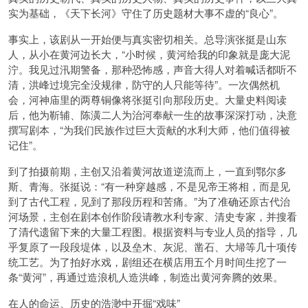
实为基础，《天下长河》守住了历史题材大事不虚的“良心”。
事实上，该剧从一开始便与真实密切相关。总导演张挺是山东
人，从小在黄河边长大，“小时候，黄河给我的印象就是庞大泥
泞。我见过汛期警备，那种恐怖感，声音大得人对着喊话都听不
清，洪峰过境完全没规律，防守的人只能等待”。一次偶然机
会，河神庙里的两尊铜像将张挺引向那段历史。大量史料阅读
后，他为靳辅、陈潢二人为治河奉献一生的故事深深打动，决意
撰写剧本，“为我们民族作过巨大贡献的水利大师，他们值得被
记住”。
到了拍摄前期，主创又沿着黄河故道逆流而上，一直到鄂尔多
斯、青海。张挺说：“有一种穿越感，不是见帝王将相，而是见
到了古代工程，见到了那段历程和苦痛。”为了准确还原古代治
河场景，主创在剧本创作阶段请教水利专家、清史专家，并搜看
了清代遗留下来的大量工程图。根据资料与专业人员的指导，几
乎复原了一段段堤体，以及垒木、灰泥、凿石、大埽等几十项传
统工艺。为了拍好水戏，剧组还在横店用五个月时间生挖了一
条“黄河”，再通过造浪机人造洪峰，制造出黄河奔腾的效果。
在人的命运、历史的浩渺中开掘“戏味”