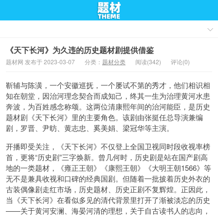
《天下长河》为久违的历史题材剧提供借鉴
题材网 发布于 2023-03-07
分类：
题材分类
阅读(342)
评论(0)
靳辅与陈潢，一个安徽巡抚，一个屡试不第的秀才，他们相识相
知在朝堂，因治河理念契合而成知己，终其一生为治理黄河水患
奔波，为百姓感念称颂。这两位清康熙年间的治河能臣，是历史
题材剧《天下长河》里的主要角色。该剧由张挺任总导演兼编
剧，罗晋、尹昉、黄志忠、奚美娟、梁冠华等主演。
开播即受关注，《天下长河》不仅登上全国卫视同时段收视率榜
首，更将“历史剧”三字焕新。曾几何时，历史剧是站在国产剧高
地的一类题材，《雍正王朝》《康熙王朝》《大明王朝1566》等
无不是兼具收视和口碑的经典国剧。但随着一批披着历史外衣的
古装偶像剧走红市场，历史题材、历史正剧不复辉煌。正因此，
当《天下长河》在看似多见的清代背景里打开了渐被淡忘的历史
——关于黄河安澜、海晏河清的理想，关于自古读书人的志向，