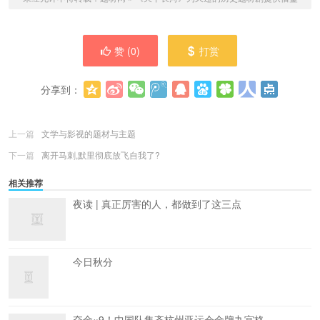
赞 (
0
)
打赏
分享到：
更多
(
0
)
上一篇
文学与影视的题材与主题
下一篇
离开马刺,默里彻底放飞自我了?
相关推荐
夜读 | 真正厉害的人，都做到了这三点
今日秋分
夺金×9！中国队集齐杭州亚运会金牌九宫格