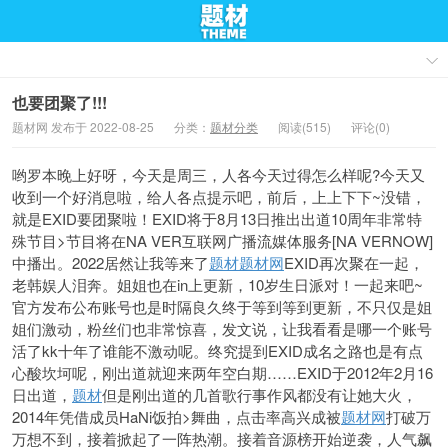
也要团聚了!!!
题材网 发布于 2022-08-25
分类：
题材分类
阅读(515)
评论(0)
哟罗本晚上好呀，今天是周三，人各今天过得怎么样呢?今天又
收到一个好消息啦，给人各点提示吧，前后，上上
下下~没错，
就是EXID要团聚啦！
EXID将于8月13日推出出道10周年非常特
殊节目>节目将在NA VER互联网
广播流媒体服务[NA VERNO
W]
中播出。2022居然让我等来了
题材
题材网
EXID再次聚在一起，
老韩娱人泪奔。姐姐
也在in上更新，10岁生日派对！一起来吧~
官方发布公布账号也是时隔良久终于等到等到更新，不只仅是姐
姐们激动，粉丝们也非常惊喜，发文说，让我看看是哪一个账号
活了kk十年了谁能不激动呢。终究提到EXID成名之路也是有点
心酸坎坷呢，刚出道就迎来两年空白期……EXID于2012年2月16
日出道，
题材
但是刚出道的几首歌行事作风都没有让她大火，
2014年凭借成员HaNi饭拍>舞曲，点击率高兴成被
题材网
打破万
万想不到，接着掀起了一阵热潮。接着音源榜开始逆袭，人气飙