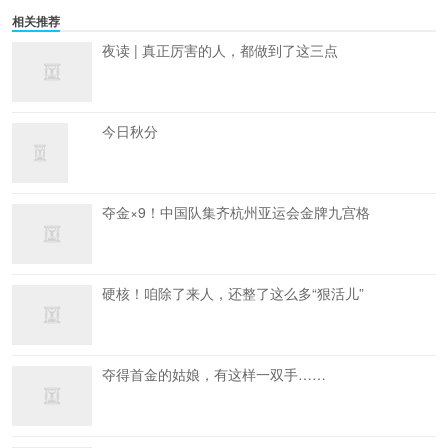
相关推荐
夜读 | 真正厉害的人，都做到了这三点
今日秋分
夺金×9！中国队集齐杭州亚运会金牌九宫格
硬核！咱除了来人，还整了这么多“狠活儿”
夺得首金的姑娘，有这样一双手……