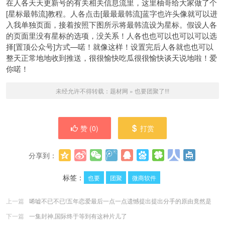
在人各天天更新号的有关相关信息流里，这里柚哥给大家做了个
[星标最韩流]教程。人各点击[最最最韩流]蓝字也许头像就可以进
入我单独页面，接着按照下图所示将最韩流设为星标。假设人各
的页面里没有星标的选项，没关系！人各也也可以也可以可以选
择[置顶公众号]方式—喏！就像这样！设置完后人各就也也可以
整天正常地地收到推送，很很愉快吃瓜很很愉快谈天说地啦！爱
你喏！
未经允许不得转载：
题材网
»
也要团聚了!!!
赞 (
0
)
打赏
分享到：
更多
(
0
)
标签：
也要
团聚
微商软件
上一篇
唏嘘不已不已!五年恋爱最后一点一点遗憾提出提出分手的原由竟然是
下一篇
一集封神,国际终于等到有这种片儿了