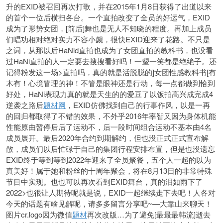
升的EXID被召回再次打歌，并在2015年1月8日获得了出道以来
的首个一位后横扫各台。一个直拍改变了全员的好运气，EXID
成为了形势女团，[前后]舞也是无人不知晓的程度。再加上成员
们唱功相对绝对实力不容小觑，很快EXID迎来了花路。不只是
之词，从那以后HaNid直拍也成为了女团直拍的教科书，也没看
过HaNi直拍的人一定要去搜搜看好吗！一颦一笑都是绝绝子。还
记得粉发这一场>直拍吗，真的就是活脱脱的]女团性感教科书[有
木有！心境管理的神！不管是眼神还是行动，每一点都做到恰到
好处，HaNi表现力真的就是天生的的爱豆了以饭拍高兴成完成4
逆袭之路后
题材网
，EXID仿佛找到自己的行事作风，以是一再
的回归都取得了不
错的效果，不外乎2016年率智又因为身体机能
性能原由暂停后后了运动不，后一段时间组合运动不基本由4名
成员展开。最后2020年合约到期解约，但也没正式正式宣布解
散，成员们以后忙碌于自己的集团行程安排布置，但是也没遗忘
EXID终于等到等到2022年迎来了全员聚餐，五个人一起的以为
真美好！属于她和粉丝的十周年聚会，将在8月13日的非常特殊
节目中实现。也也可以再次看到EXID舞台，真的泪如雨下了
2022>也很让人期待呢就是说，EXID一起继续走下去吧！人各对
今天的话题有啥见解呢，请多多留言分享吧~—大靠山来聊天！
图片cr.logo因为微信
题材
再次改版…为了避免[最最最韩流]逝去