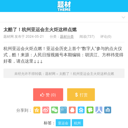
太酷了！杭州亚运会主火炬这样点燃
题材网 发布于 2024-05-21
分类：
题材分类
阅读(737)
评论(0)
杭州亚运会火炬点燃！亚运会历史上首个“数字人”参与的点火仪
式，酷！来源：人民日报视频号本期编辑：胡洪江、方梓祎觉得
好看，请点这里↓↓↓
未经允许不得转载：
题材网
»
太酷了！杭州亚运会主火炬这样点燃
赞 (
0
)
打赏
分享到：
更多
(
0
)
标签：
亚运会
杭州