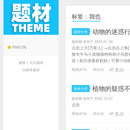
标签：我也
动物的迷惑行
题材分类
题材网
题材网 发布于 2023-01-30
RSS订阅
点击上方[万星人] →点击右上
猪羊牛马小道猫猫狗狗和小鸟那
攻 | 鱼巨侠素材奶妈 | 可爱小动
题材
|
论文题材
阅读(674)
评论(0)
赞 (
0
)
自媒体题材
植物的疑惑不
题材分类
题材网 发布于 2022-12-07
点击
阅读(619)
评论(0)
赞 (
0
)