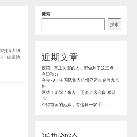
搜索
搜索
思你别猜大到
近期文章
的！编辑助
夜读 | 真正厉害的人，都做到了这三点
今日秋分
夺金×9！中国队集齐杭州亚运会金牌九宫
格
硬核！咱除了来人，还整了这么多“狠活
儿”
夺得首金的姑娘，有这样一双手……
近期评论