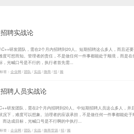
队招聘实战论
 C\C++研发团队，需在2个月内招聘到20人。短期招聘这么多人，而且还
难度可想而知。管理者的责任，不是做任何一件事都能处于顺境，而是在
，光喊口号是不行的，执行者首先需...
标签：
企业网
/
团队
/
实战
/
微商
/
招
/
频
队招聘人员实战论
xCC++研发团队，需在2个月内招聘到20人。中短期招聘人员这么多人，并
状况下，难度可以想象。治理者的应该承担，不是做任何一件事都能处于
而达成目标，光喊口号是不行啊的中执行...
标签：
企业网
/
团队
/
实战
/
微商货源
/
招
/
频