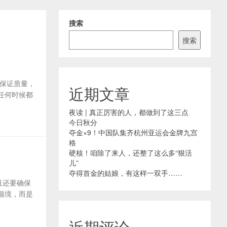
搜索
搜索
要保证质量，
近期文章
任何时候都
夜读 | 真正厉害的人，都做到了这三点
今日秋分
夺金×9！中国队集齐杭州亚运会金牌九宫
格
硬核！咱除了来人，还整了这么多“狠活
儿”
夺得首金的姑娘，有这样一双手……
且还要确保
顺境，而是
近期评论