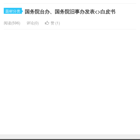
国务院台办、国务院旧事办发表<>白皮书
题材分类
阅读(596)
评论(0)
赞 (
1
)