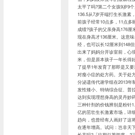
太平了吗?第二个女孩9岁9
136.5从7岁开端打生长激素
前孩子经常10点多，11点
成绩?孩子的父亲身高176厘
现在身高
才136厘米。这意
经，也可以长12厘米到14
出来了妈妈分开诊室前，心境
米，但是原本孩子一年长得
了提早1年发育了那即是又要
对瘦小症的处方药。关于处
分泌遗传代谢学组在2013
发性矮小、特纳综合征、普
达到实现理想身高的灵丹妙
三种针剂的价钱辨别是粉针1.
亿的茁壮生长激素市场，详
趋向，也曾经有人画好了这
在逐年增高。试问：岂非天下
长高吗?「往期引荐阅度」?