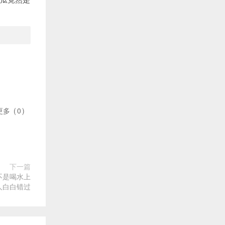
更多
(
0
)
下一篇
不是喝水上
人白白错过