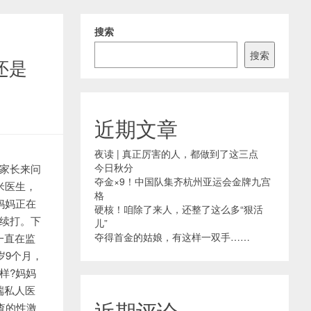
搜索
搜索
还是
近期文章
夜读 | 真正厉害的人，都做到了这三点
今日秋分
有家长来问
夺金×9！中国队集齐杭州亚运会金牌九宫
米医生，
格
妈妈正在
硬核！咱除了来人，还整了这么多“狠活
续打。下
儿”
夺得首金的姑娘，有这样一双手……
一直在监
岁9个月，
样?妈妈
端私人医
近期评论
查的性激