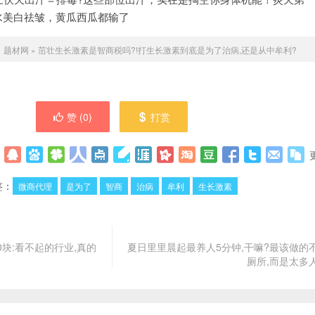
水美白祛皱，黄瓜西瓜都输了
：
题材网
»
茁壮生长激素是智商税吗?!打生长激素到底是为了治病,还是从中牟利?
赞 (
0
)
打赏
签：
微商代理
是为了
智商
治病
牟利
生长激素
0块:看不起的行业,真的
夏日里里晨起最养人5分钟,干嘛?最该做的
厕所,而是太多