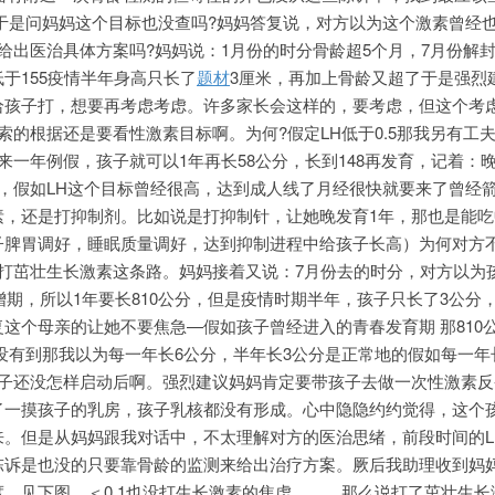
于是问妈妈这个目标也没查吗?妈妈答复说，对方以为这个激素曾经
给出医治具体方案吗?妈妈说：1月份的时分骨龄超5个月，7月份解
于155疫情半年身高只长了
题材
3厘米，再加上骨龄又超了于是强烈
给孩子打，想要再考虑考虑。许多家长会这样的，要考虑，但这个考
索的根据还是要看性激素目标啊。为何?假定LH低于0.5那我另有工
来一年例假，孩子就可以1年再长58公分，长到148再发育，记着：
，假如LH这个目标曾经很高，达到成人线了月经很快就要来了曾经
素，还是打抑制剂。比如说是打抑制针，让她晚发育1年，那也是能吃
子脾胃调好，睡眠质量调好，达到抑制进程中给孩子长高）为何对方
了打茁壮生长激素这条路。妈妈接着又说：7月份去的时分，对方以为
突增期，所以1年要长810公分，但是疫情时期半年，孩子只长了3公分
这个母亲的让她不要焦急—假如孩子曾经进入的青春发育期 那810
没有到那我以为每一年长6公分，半年长3公分是正常地的假如每一年
孩子还没怎样启动后啊。强烈建议妈妈肯定要带孩子去做一次性激素反
了一摸孩子的乳房，孩子乳核都没有形成。心中隐隐约约觉得，这个
来。但是从妈妈跟我对话中，不太理解对方的医治思绪，前段时间的L
陈诉是也没的只要靠骨龄的监测来给出治疗方案。厥后我助理收到妈
，见下图，＜0.1也没打生长激素的焦虑……，那么说打了茁壮生长