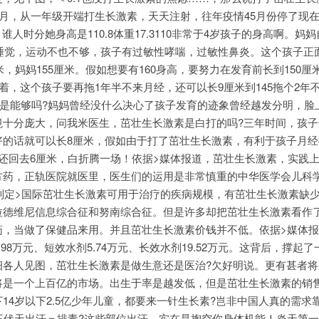
个月，从一年级开端打生长激素，天天注射，往年疫情45月份停了现
，谁人时分她身高是110.8体重17.3110非常于4岁孩子的身高啊。妈妈
多睡觉，运动不也不够，孩子有过敏性哮喘，过敏性鼻炎。这个孩子正
米，妈妈155厘米。假如想要有160身高，要努力在发育前长到150厘
味着，这个孩子要再拖1年半不来月经，还可以长9厘米到145拖个2年
8但是能够吗?妈妈曾经没什么决心了孩子发育的迹象曾经越发分明，脸
十分庞大，问我米医生，茁壮生长激素是白打的吗?三年时间，孩子
好的话就可以长8厘米，假如由于打了茁壮生长激素，有利于孩子月经
还回去6厘米，白折腾一场！依据>媒体报道，茁壮生长激素，实践
方药，正轨医院就医里，医生们的运用是非常慎重的中华医学会儿科
年制定>国际茁壮生长激素可用于治疗的疾病规模，有茁壮生长激素缺
拉德维尼信息综合征和努南综合征。但是许多却把茁壮生长激素看作
药，当做了保健品来用。并且茁壮生长激素价钱并不低。依据>媒体
98万元、短效水剂5.74万元、长效水剂19.52万元。这背后，撑起
细各人见图，茁壮生长激素是做生意还是医治?欠好明说。更有甚者将
将是一个上百亿的市场。出生于率是越发低，但是茁壮生长激素的销
14岁以下2.5亿少年儿童，都要来一针生长素?岂非中国人真的需求
三伏天出汗＝排毒?这些部位出汗，实在是掏空你身体机能！炎天第