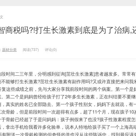
文
智商税吗?!打生长激素到底是为了治病,
：
题材分类
阅读(737)
评论(0)
段时间二三年里，分明感到征询[茁壮生长激素]患者越发多。常常
能不能够打生长激素?茁壮生长激素有副作用吗?又或许直接把来问我
?答复这些成绩之前，先与大家分享我前段时间的两个病案。第一个是
素。第二个是妈妈曾经给孩子打了2年多生长激素，正在纠结要不要继
例，真实的姓名已全部隐去。第一个孩子性别女，妈妈下去就说，有
次骨龄，但是前段时间一次超得有点多，超了11个月，现在孩子10
.4介于骨龄已经超了于是问妈妈：孩子例假来了也没?孩子性激素程度怎
话，拿出手机给我看许多化验单，说本人特地给孩子买了一个上海高
外面有附送一次骨龄检测的但奇怪的并也没从这些陈诉中，找到最应该