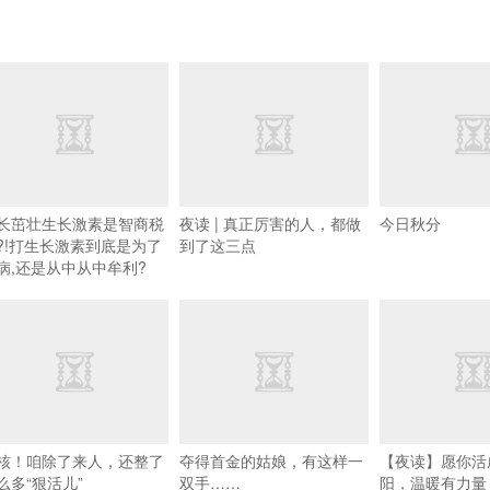
长茁壮生长激素是智商税
夜读 | 真正厉害的人，都做
今日秋分
?!打生长激素到底是为了
到了这三点
病,还是从中从中牟利?
核！咱除了来人，还整了
夺得首金的姑娘，有这样一
【夜读】愿你活
么多“狠活儿”
双手……
阳，温暖有力量