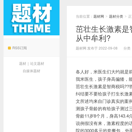
当前位置：
题材网
题材分类
正
>
>
茁壮生长激素是
从中牟利?
题材网
RSS订阅
题材网 发布于 2022-09-08
分类
题材
|
论文题材
自媒体题材
各人好，米医生们大约就是前
我米医生，孩子身高偏矮，
茁壮生长激素是智商税吗?
纠结要不要给孩子打生长激
文所述均来自门诊真实的案
测孩子骨龄的有给孩子测过三
骨龄11岁8个月，身高143
说例假没有来，激素程度的
院的3000多元的套餐包，