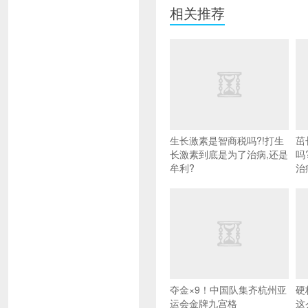
相关推荐
生长激素是智商税吗?!打生
茁
长激素到底是为了治病,还是
吗
牟利?
治
夺金×9！中国队集齐杭州亚
硬
运会金牌九宫格
这