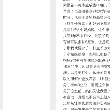
素报告—黄体生成素LH值，
再查了也没须要查?那对方有
时分，说孩子展望身高曾经低
（打生长激素）但妈妈不想
是啥?跟这个妈妈说—这个思
只管1年不来月经，让孩子晚
育就可以多长5厘米。但是呢
了那我就要评价，打生长激
于小姑娘很瘦，也可以把孩
指标?很有可能他曾经默许
10岁11岁，所以是身高的
增，以是要打针。这样的答复
以的但假如也没发育，LH值
分，半年3公分，阐明这个
分开诊室前，妈妈又让我摸
有启动，月经也不会马上就
没的茁壮生长激素激起实验
信，妈妈发来去年的激素程度