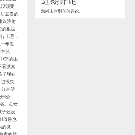
也没须要
您尚未收到任何评论。
封后去看的
建议注射
虑的根据
夫行止理，
晚一年发
箭在弦上
中药的由
不看激素
孩子现在
，也没突
公分是所
长6公
省。母女
孩子还没
H值是也
妈的微
激素的就