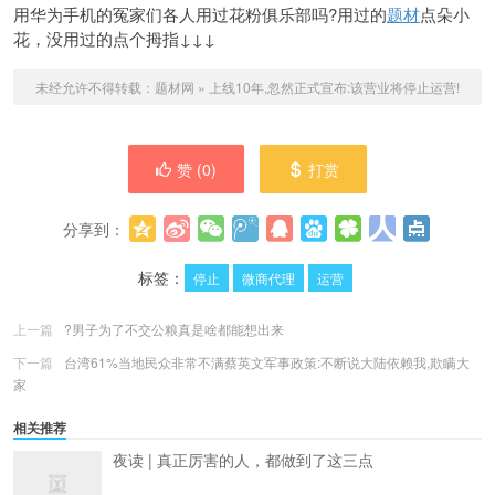
用华为手机的冤家们各人用过花粉俱乐部吗?用过的
题材
点朵小
花，没用过的点个拇指↓↓↓
未经允许不得转载：
题材网
»
上线10年,忽然正式宣布:该营业将停止运营!
赞 (
0
)
打赏
分享到：
更多
(
0
)
标签：
停止
微商代理
运营
上一篇
?男子为了不交公粮真是啥都能想出来
下一篇
台湾61%当地民众非常不满蔡英文军事政策:不断说大陆依赖我,欺瞒大
家
相关推荐
夜读 | 真正厉害的人，都做到了这三点