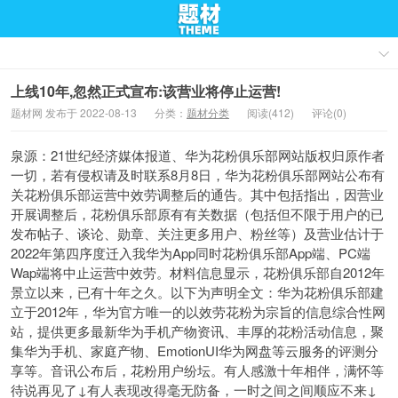
上线10年,忽然正式宣布:该营业将停止运营!
题材网 发布于 2022-08-13
分类：
题材分类
阅读(412)
评论(0)
泉源：21世纪经济媒体报道、华为花粉俱乐部网站版权归原作者
一切，若有侵权请及时联系8月8日，华为花粉俱乐部网站公布有
关花粉俱乐部运营中效劳调整后的通告。其中包括指出，因营业
开展调整后，花粉俱乐部原有有关数据（包括但不限于用户的已
发布帖子、谈论、勋章、关注更多用户、粉丝等）及营业估计于
2022年第四序度迁入我华为App同时花粉俱乐部App端、PC端
Wap端将中止运营中效劳。材料信息显示，花粉俱乐部自2012年
景立以来，已有十年之久。以下为声明全文：华为花粉俱乐部建
立于2012年，华为官方唯一的以效劳花粉为宗旨的信息综合性网
站，提供更多最新华为手机产物资讯、丰厚的花粉活动信息，聚
集华为手机、家庭产物、EmotionUI华为网盘等云服务的评测分
享等。音讯公布后，花粉用户纷坛。有人感激十年相伴，满怀等
待说再见了↓有人表现改得毫无防备，一时之间之间顺应不来↓