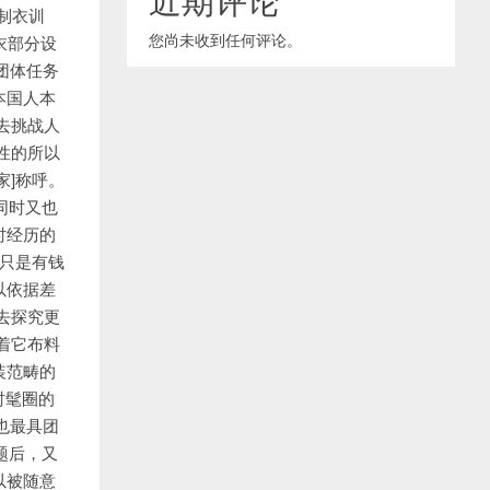
制衣训
您尚未收到任何评论。
衣部分设
团体任务
本国人本
去挑战人
性的所以
家]称呼。
同时又也
时经历的
制只是有钱
以依据差
去探究更
着它布料
装范畴的
多时髦圈的
、也最具团
题后，又
以被随意