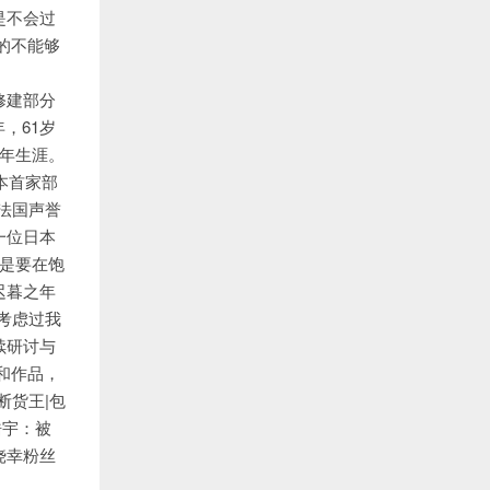
是不会过
的不能够
的修建部分
，61岁
暮年生涯。
本首家部
了法国声誉
一位日本
总是要在饱
迟暮之年
考虑过我
续研讨与
和作品，
断货王|包
浩宇：被
侥幸粉丝