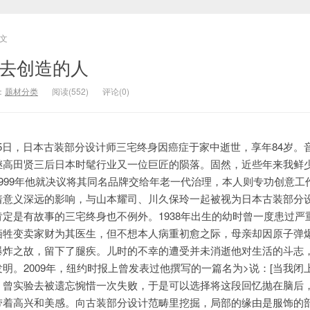
文
身去创造的人
：
题材分类
阅读(552)
评论(0)
8月5日，日本古装部分设计师三宅终身因癌症于家中逝世，享年84岁。
继高田贤三后日本时髦行业又一位巨匠的陨落。固然，近些年来我鲜
999年他就决议将其同名品牌交给年老一代治理，本人则专功创意工
意义深远的影响，与山本耀司、川久保玲一起被视为日本古装部分设
定是有故事的三宅终身也不例外。1938年出生的幼时曾一度患过严
牺牲变卖家财为其医生，但不想本人病重初愈之际，母亲却因原子弹
爆炸之故，留下了腿疾。儿时的不幸的遭受并未消逝他对生活的斗志
明。2009年，纽约时报上曾发表过他撰写的一篇名为>说：[当我闭
。曾实验去被遗忘惋惜一次失败，于是可以选择将这段回忆抛在脑后
带着高兴和美感。向古装部分设计范畴里挖掘，局部的缘由是服饰的