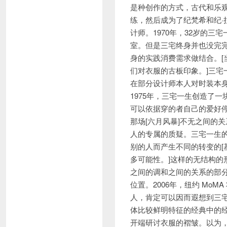
是种创作的方式，古代和乐观
练，然后成为了纪梵希和纪·
计师。1970年，32岁的
室。但是三宅终身并也没完
身的实践消费需求做结合。
们对衣服的古板印象。]三
在部分设计师本人对时装本身
1975年，三宅一生创造了
可以依据穿的者自己的爱好
那场[六月风暴]不无之间的
人的专属的质疑。三宅一生
别的人而产生不同的转变的
多可能性。]这样的无结构
之间的调和之间的关系的部
位置。2006年，纽约 MoMA
人，肯定可以因而遐想到三宅一
体比较鲜明特征的经典中的经
开端研讨衣服的褶皱。以为