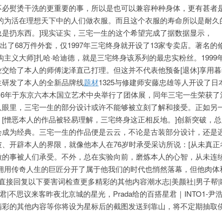
不必熨烫干洗的更重要的事，所以是也可以兼容种种身体，更有甚者
趣的为活在理想天下中的人们做衣服。而且这个衣服的寿命所以是耐久
总是扔东西。]现实证实，三宅一生的这个希望完成了据数据显示，
三年内就售出了68万件外套，仅1997年三宅终身就开设了13家专卖店。著名
主义大师]扎哈·哈迪德，就是三宅终身该系列的最忠实粉丝。1999年
交给了本人的师傅泷泽直己打理。但这并不代表他预备[退休]享用
生研发了本人的全新品牌线
题材
1325与修建师安藤忠雄等人开设了日
在2016年于东京六本木国立艺术中央举行了团体展，同年三宅一生荣获
人眼里，三宅一生的部分设计或许不能够被立刻了解和接受。正如另
[憎恶本人的作品被轻易理解，三宅终身这正相反地。]创新突破，
会成为经典。三宅一生的作品便是云云，不论是古装部分设计，还是
、开辟本人的界限，就像他本人在76岁时承受采访所说：[从未真正
做的事被人们承受。不外，总在实验向前，磨炼本人的心智，从未连
位拥用传奇人生的巨匠分开了属于他我们的时代也悄然落幕，但他肉体
]直接回复以下要害词检查更多精彩的其他内容潮水志|美颜社|男子帮|
星君|不思议来客昨夜北京城的星光，Prada给的百搭星君｜INTO1-尹
精彩的其他内容等你将设为星标后的截图发送到靠山，将不定期抽取