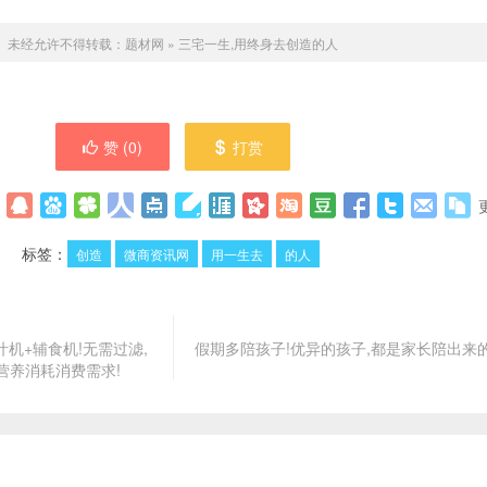
未经允许不得转载：
题材网
»
三宅一生,用终身去创造的人
赞 (
0
)
打赏
标签：
创造
微商资讯网
用一生去
的人
汁机+辅食机!无需过滤,
假期多陪孩子!优异的孩子,都是家长陪出来
营养消耗消费需求!