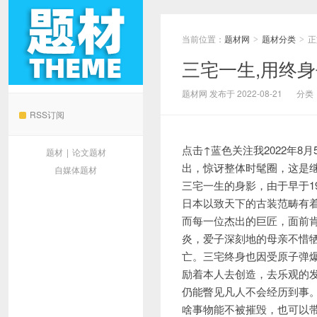
当前位置：
题材网
题材分类
正
>
>
三宅一生,用终
题材网
题材网 发布于 2022-08-21
分类
RSS订阅
点击↑蓝色关注我2022年
题材
|
论文题材
出，惊讶整体时髦圈，这是
自媒体题材
三宅一生的身影，由于早于1
日本
以致天下的古装范畴有着
而每一位杰出的巨匠，面前肯
炎，爱子深刻地的母亲不惜
亡。三宅终身也因受原子弹
励着本人去创造，去乐观的发
仍能瞥见凡人不会经历到事
啥事物能不被摧毁，也可以