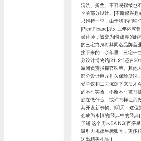
清洗、折叠、不容易褶皱也
季的部分设计。[不断感兴
只维持一季，由于我不能够
[PleatPlease]系列
设计师，被誉为[修建界的解构
的三宅终身将其同名品牌营业
接下来的十余年里，三宅一
分设计博物馆[21_21]还
军团负责指挥官殊荣。其他
部分设计巨匠川久保玲所说：
受争议和工夫沉淀下来后才
的不时实验，不断不时被打破
底在做什么，或许怎样让我
其开发新事物。]明天，这
会成为永恒的[经典中的经典
子铺|这个周末BA NG|百搭
吸引力规律星标账号，更多
送出精美礼品！