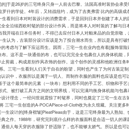
的]于是26岁的三宅终身只身一人前去巴黎。法国高准时装协会承受
拉罗什的学徒。4年后，又转战纽约，成为了吉奥弗雷·比内的高级成
三宅一生看到日本对时装设计的消费需求，于是回到日本并创建了本人的
完全全沿续西欧时髦的部分设计作风，而是将本人对时装的了解与日
[当我开端在日本任务时，不得已去应付日本人对舶来品的自觉崇敬，
宅一生认为，古装部分设计应该是为了投合潮水而生，所以是具有打破
的考虑与了解下应运而生。因而，三宅一生在业内也有着[服饰冒险
一块布。这不是一块通俗的布，也可以完完全全包裹住人的身体机能，
停止剪裁，构成差别作风衣饰的创作。这个创作的灵感和他欧洲任务
关系。三宅一生看到人们关于自在的盼望，同时也产生了为何古装定
的认识中，衣服所以是属于一切人、而制作衣服的面料也应该是也可
[基于这个最简单的元素（一块布）想利用不同的手工艺、织物和手艺
的形式、被打破工具方之间的文明界线，可以完满均衡身体机能与包裹
分设计理念，一经问世就震惊了时髦界，同时也奠定了三宅一生在古
 将 三宅一生创造的A-POCAPiece-of-Cloth收为永久馆藏。关注更
生设计的[终身褶皱]PleatPleas由于，这是三宅终身最为人熟知
典之作。1988年，研究完到底什么样的衣服面料是合适一切人的课
，通俗人每天穿的衣服除了舒适除了，也不能够太娇气。所以是也可