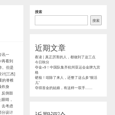
搜索
搜索
近期文章
音讯一
夜读 | 真正厉害的人，都做到了这三点
少再看到
今日秋分
作。但是
夺金×9！中国队集齐杭州亚运会金牌九宫
格
计[三杰]
硬核！咱除了来人，还整了这么多“狠活
重的脊椎
儿”
爆炸身
夺得首金的姑娘，有这样一双手……
，反倒鼓
上眼睛，
，去考虑
部分设计
近期评论