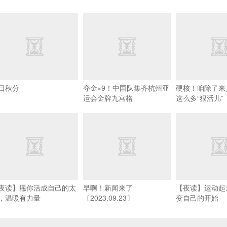
日秋分
夺金×9！中国队集齐杭州亚
硬核！咱除了来
运会金牌九宫格
这么多“狠活儿”
夜读】愿你活成自己的太
早啊！新闻来了
【夜读】运动起
，温暖有力量
〔2023.09.23〕
变自己的开始