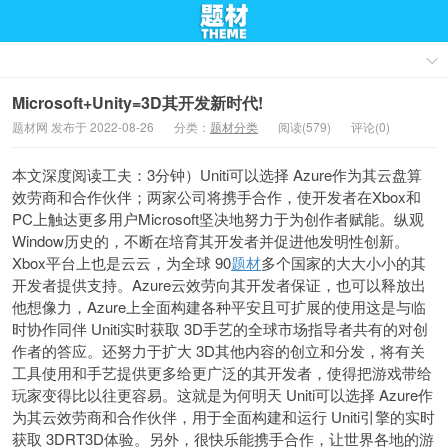
Microsoft+Unity=3D其开发新时代!
题材网 发布于 2022-08-26
分类：
题材分类
阅读(579)
评论(0)
本文深度阅读工夫：3分钟）Uniti可以选择 Azure作为其云盘算
效劳商和合作伙伴；两家公司将携手合作，使开发者在Xbox和
PC上触达更多用户Microsoft坚决地努力于为创作者赋能。纵观
Window历史的，不断在培育其开发者并促进他发明性创新。
Xbox平台上也是云云，为全球 90
题材
多个国家的大大小小的其
开发者提供支持。Azure云效劳向其开发者保证，也可以释放出
他想像力，Azure上全面构建各种平安且可扩展的使用
这是与临
时协作同伴 Uniti实时获取 3D手艺的全球市场指导者共有的对创
作者的答应。还努力于扩大 3D其他内容的创立和分发，将有关
工具使用和手艺提供更多给更广泛的其开发者，使得把游戏带给
玩家变得比以往更容易。这就是为何明天 Uniti可以选择 Azure作
为其云效劳商和合作伙伴，用于全面构建和运行 Uniti引擎的实时
获取 3DRT3D体验。另外，很快乐能携手合作，让世界各地的游