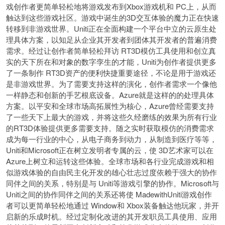
戏创作者更简单轻松地将游戏发布到Xbox游戏机和 PC上，从而
触达到这些游戏社区。游戏中诞生的3D交互体验的魔力正在快速
转移到非游戏世界。Uniti正在全面构建一个平台中立的云原生处
理具体方案，以知足从企业其开发者到团体其开发者的普遍消费
需求。经过让创作者简单轻松拜访 RT3D模仿工具使用和创立真
实的天下所在和对象的数字孪生的才能，Uniti为创作者提供更多
了一条制作 RT3D资产的便利快捷重要途径，不论是用于游戏还
是非游戏世界。为了需要支持这样的演化，创作者需求一个像他
一样静态和创新的手艺根底设备。Azure就是这样的的处理具体
方案。以平安和全球市场高拓展性为核心，Azure曾经需要支持
了一些天下上最大的游戏，并将这些久经磨练的效果为所有行业
的RT3D体验提供更多需要支持。随之实时获取模仿的消费需求
成为每一行业的中心，从电子商务到动力，从制造到医疗等等，
Uniti和Microsoft正在树立发明者专属的云，使 3D艺术家可以在
Azure上树立和运转这些体验。全球市场和各行业完成游戏和相
似游戏体验的自由民主化开发的雄心壮志过度依赖于强大的协作
同伴之间的关系，特别是与 Uniti等游戏引擎的协作。Microsoft与
Uniti之间的协作同伴之间的关系还将使 MadewithUniti游戏创作
者可以更简单轻松地通过 Window和 Xbox装备触达他玩家，并开
启新的乐成时机。经过定制化改进的其开发职员工具使用、应用