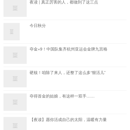
夜读 | 真正厉害的人，都做到了这三点
今日秋分
夺金×9！中国队集齐杭州亚运会金牌九宫格
硬核！咱除了来人，还整了这么多“狠活儿”
夺得首金的姑娘，有这样一双手……
【夜读】愿你活成自己的太阳，温暖有力量