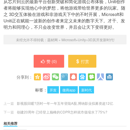
从芯片到云的最新平台创新突破和简化游戏公布体验，Uniti创作
者将能够实现他心中的梦想，将他游戏带给世界更多的玩家。随
之 3D交互体验在游戏和非游戏天下中的不时开展，Microsoft和
Uniti正在赋能一波新的创作者来定义未来的数字天下。才干、发
明力和同理心，不只会改变世界，并且会让天下变得更好。
未经允许不得转载：
题材网
»
Microsoft+Unity=3D其开发新时代!
赞 (
0
)
打赏
分享到：
更多
(
0
)
标签：
开发
微商app
新时代
上一篇
影视股回暖?历时一年一年五年登陆A股,博纳影业拟募资超12亿
下一篇
创建20周年 已经登上巅峰的CDPR怎样就市值缩水了75%?
相关推荐