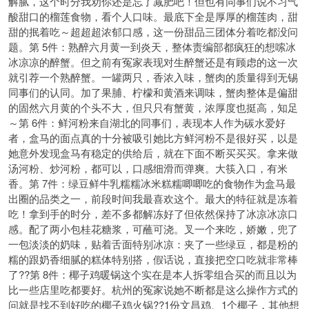
解腻，这个时分我劝你还是忘了减肥吧！但也有同事们说不习气
酸甜口的榴莲食物，看个人口味。最底下全是厚厚的榴莲肉，甜
甜的抿着吃～超超超浓郁口感，这一份甜品三团体分着吃都没问
题。第 5件：熟醉六月黄一到炎天，整体责编部都疯狂的想嗦冰
冰凉凉的醉蟹。但之前有冤家表现对生醉蟹还是有顾虑的这一次
就引荐一个熟醉蟹。一罐两只，香浓入味，蟹肉的质量得到无锡
同事们的认同。加了果脯、柠檬和黄酒来调味，蟹肉整体是偏甜
的固然六月黄的个头不大，但只只有蟹黄，浓厚度也挺高，知足
～第 6件：鲜河粉来自湖北的同事们，表现本人作为碳水爱好
者，盒马的面点真的十分被吸引她比方鲜河粉不是很好买，以是
她意外发现盒马有稳定的供给后，就在下面不断买买买。拿来做
汤河粉、炒河粉，都可以，口感细滑而弹爽。大筷入口，有米
香。第 7件：绿豆鲜牛乳糯糯冰米糕糯唧唧吃的食物作为盒马最
出圈的品类之一，前段时间我最喜欢这个。最大的特征就是冻着
吃！拿到手的时分，差不多都解冻好了但依然保持了冰凉冰凉口
感。配了两小包桂花糖浆，可蘸可浇。叉一个来吃，娇嫩，兜了
一包淡淡的奶味，贴着舌面特别冰凉：夹了一些绿豆，都是粉的
糯的跟奶香细腻的糕体特别搭，假话说，直接把空口吃就非常棒
了??第 8件：椰子鸡暖锅这个实在是本人拆零组合买的而且以为
比一些店里吃
都要好。杭州的冤家说她不断都是这么操作方式的
问就是找不到好吃的椰子鸡火锅??1份文昌鸡、1个椰子，其他想