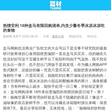
热情安利 18种盒马有限回购清单,内含少量冬季冰凉冰凉吃
的食物
题材网 发布于 2022-08-20
分类：
题材分类
阅读(523)
评论(0)
盒马网购也没商业广告软文的大众号以下是没事干研究院的最新
研讨效果请担心食用固然责编部一直在盒马买买买，但的确良久
也没好好写这个宝藏生鲜平台了前段时间由于气温热，既不想在
灶头出一身汗，也不想出门用饭于是就发现：作为懒人网购APP
形式翻开，还挺好的嘛～究竟只需买买买，就能把香浓鲜醉的小
海鲜吃个够：只需买买买，就能吃到比餐厅滋味还好的肉肉肉：
坐在空调间里，嗦冰冰凉的小甜品和酣畅淋漓的果汁，满身都通
透！另有种种仙人碳水，能快手处理一日三餐，并纷歧定要开
火：盒马网购清单 18件来自责编部的有限回购昔日地下～第 1
件：杨梅甘露不断有理由怀疑盒马是个隐藏的奶茶店！像这个，
滋味像奶茶店新鲜手作，也可以冷藏在冰箱随时摸出来喝：保质
期有7天。最后分享给同事，五体投地，说：「杨梅味的饮料能