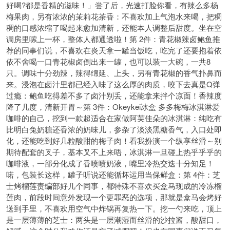
好喝?都是香精的滋味！」尝了后，光速打脸你看，有辣么多杨
梅果肉，另有浓浓的茉莉花茶香：不喜欢加上气泡水来喝，把稠
稠的口感浓缩了喝起来愈加清新，还能本人调整后甜度。坐在空
调房里嗦上一杯，整体人都通透啦！第 2件：青花椒辣卤鲍鱼推
荐的同事们说，不喜欢在炎天拿一罐当饭吃，吃完了还要抱着依
依不舍喝一口青花椒卤倒出来一罐，也可以装一大碗，一共8
只。调味十分劲辣，辣得绵延、上头，另有青花椒的香气扑鼻而
来。浸泡在卤汁里都已经入味了这么厚的肉质，咬下去真是Q弹
过瘾：鲍鱼吃得差不多了卤汁别丢，还能拿来拌个凉面！香辣度
降了几度，清新开胃～第 3件：Okeykei冰盒 多多梅梅冰淇淋爱
咖啡的自己，挖到一款超适合在家做阿芙佳朵的冰淇淋：纯吃有
比明白兔奶糖还香浓的奶味儿，参杂了淡淡黑糖香气，入口处即
化，还能吃到好几粒酸甜的梅子肉！看我扮演一个纵享丝滑～别
期待配套的叉子，基本叉不上来唔，冰淇淋一旦碰上热乎乎乎的
咖啡液，一部分化成了香喷喷奶液，嘴里冷热交迭十分知足！
喏，包装长这样，罐子听说还能循坏运用当保鲜盒：第 4件：芝
士烤榴莲责编部好几个同事，都特殊不喜欢买盒马现成的冷冻榴
莲肉，前段时间意外发现一个更罪恶的选项，那就是盒马会烤好
送到手里，不喜欢用空气中炸锅再复热一下。挖一勺来吃，顶上
是一层薄薄的芝士：两头是一层潮湿而丝滑的沙拉酱，酸甜口，