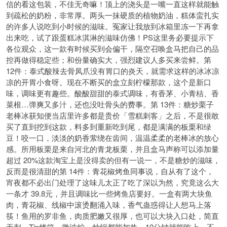
信的看这包装，不佳无奇嘛！顶上的浇头是一嘴一直这样就能触
到疏松的奶粉，非常厚。两头一抹硬质的植物奶油，糕体蛮扎实
的许多人说吃到小时候的滋味。冤家让我放到冰箱里冻一下再拿
出来吃，试了跟蛋糕冰淇淋的滋味仿佛！PS这里务必要提示下
各位观众，这一款有时候买到会偏干，隔空召唤盒马把自己的品
控再做得稳定些；和份量确实大，强烈建议人多买来尝鲜。第
12件：泰式酸辣去骨凤爪没有胃口的炎天，就需求这样的冰冰凉
凉的开胃小食呀。现在不断买的盒立刻柠檬那款，这个是新口
味，调味更有趣些。酸酸甜甜的泰式调味，有香茅、小青桔、香
菜根…弹爽又多汁，还也没吐骨头的费事。第 13件：糖炒栗子
老棒冰获知便当店里许多都是贵价「雪糕刺客」之后，不是很敢
买了直到挖到这款，料多到重新吃到尾，都是满满的板栗和绿
豆！咬一口，淡淡的奶香萦绕在齿间，温温柔柔的老棒冰的放心
感。所用板栗是来自河北的青龙板栗，并且盒马声称可以添加量
超过 20%这款淘宝上是没得卖的但有一说一，不是糖炒的滋味，
反而是很清甜的第 14件：青花椒烤鱼同事说，自从有了这个，
宵夜都不必出门处理了这味儿太正了吃了深以为然，究竟这么大
一条才 39.8元，并且调味比一些烤鱼店要好。一盒有两大块鱼
肉，青花椒、线椒中滚烫翻涌入味，香气蛊惑得让人想马上落
筷！鱼用的罗非鱼，肉质肥嫩又很厚，也可以大块入口处，简直
无刺。Tip烤箱、微波炉、炒锅都能加热，10分钟就能吃上，不