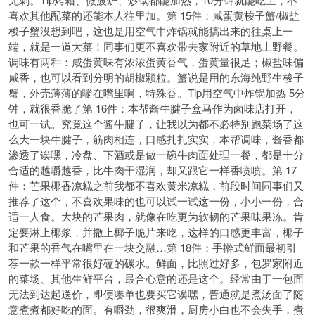
喜欢其他配菜的还能本人往里加。第 15件：咸蛋黄梭子蟹/椒盐
梭子蟹没想到吧，这也是用空气中炸锅就能搞出来的往桌上一
端，就是一道大菜！同事们更不喜欢带去家附近的草地上野餐。
调味有两种：咸蛋黄味有浓浓蛋黄香气，蛋黄量很足；椒盐味偏
咸香，也可以看到分明的胡椒颗粒。蟹说是用的东海纯野生梭子
蟹，外壳薄薄的嚼在嘴里啊，特殊香。Tip用空气中炸锅加热 5分
钟，就很香脆了第 16件：本帮酱牛腱子盒马作为卤味店打开，
也可一试。究竟这个酱牛腱子，让我以为都不必特别跑菜场了这
么大一块牛腱子，筋肉相连，口感扎扎实实，本帮调味，酱香都
渗透了诶嘿，冷盘、下酒或是做一碗牛肉面处理一餐，都是十分
合适的越嚼越香，比牛肉干湿润，却又跟它一样香喷喷。第 17
件：芒果椰香凉糕之前我都不喜欢黄米凉糕，前段时间同事们又
推荐了这个，不喜欢果味的也可以试一试这一份，小小一份，合
适一人食。大块的芒果肉，就像在吃更为软韧的芒果味果冻。肯
定要淋上椰浆，并撒上椰子脆片来吃，这样的口感更丰富，椰子
和芒果的香气在嘴里在一块交融…第 18件：手擀式鲜面最初引
荐一款一样平常很好磕的碳水。鲜面，比照过好多，包罗家附近
的菜场、其他生鲜平台，最合心意的还是这个。经常由于一包面
无法到达起送价，即便凑单也要买它诶嘿，普通就是煮汤面了随
意煮煮都好吃的面。有嚼劲，很爽滑，厨房小白也不会失手，煮