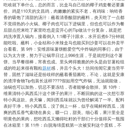
吃啥就下单什么，总的而言，比盒马自己组的椰子鸡套餐还要廉
价。鸡是110天的文昌鸡，肉嫩嫩的紧实不老，有鸡味：响铃香
香的吸饱了清甜的汤汁：蘸着清香酸甜的蘸料，炎天吃了一点都
不觉得热的小火锅。椰子肉也可以下进锅里，但也也可以作为餐
后甜点挖来吃了家里吃也是蛮开心的Tip做法十分复杂，就是把
鸡洗净置入锅内，接着倒入 1:1椰子汁跟水，水开后煮6-7分钟就
能吃啦。蘸料，小金桔和小米辣盒马也能买到沙姜可以在外卖平
台看看。第 9件：安维原味薯饼酷爱空气中炸锅的同事们，由于
以为太方便，努力于让锅早日过上996生涯，于是就挖到这个薯
饼。当早餐很棒，宵夜也成。里头烤得脆脆的外头是由甘薯粒组
成的吃起来很有颗粒
题材
感，并且个头大！坊间传闻它麦当劳平
替，固然了滋味还是纷歧样的蘸着番茄酱吃，不论，这就是安康
的渣滓食物Tip包装长这样????假如用空气炸锅，无油就能做，
油锅也可以加热，切忌不要冻结，否者能够会散掉。第 10件：
维果清特小凤西瓜汁这个牌子的果汁，不断回购的这一次想引荐
特小凤这款。炎天嘛，闻到西瓜味就以为曾经解渴了一半。配料
表好干净，特小凤西瓜，没了倒上一杯，似乎在喝鲜榨西瓜，清
爽的西瓜香气索绕在鼻尖，啜一口，甜美。细心看，果汁里全是
明黄色的果肉，想吃西瓜又懒得吐籽的干部们十分值得买一瓶囤
在冰箱里！第 11件：白脱海绵蛋糕第一次被安利这个蛋糕，不