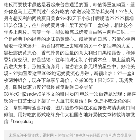
糊反而要技术虽然是看起来普普通通的面，却值得重复购置～题
外你盒马上还买到过什么好吃的?欢送谈论区给我安利！??各人
另有想安利的网购夏日美食?来和天下小伙伴唠唠嗑??????糯糯
叽叽会流心，往年的奶黄月饼上架了爱惨了一盒8枚，相比较今
年多上两枚。苦等一年，能如愿完成奶黄自由咯～两种口味，一
个是经典中的经典的原味奶黄流心。咸蛋黄的口感，??流心像熔
岩般一咬就爆开，奶香很有吃上去糯糯的另一个是往年的大爱，
黑松露奶黄流心。香气扑鼻的足量的意大利出口黑松露酱，和鲜
香奶黄交织。好是缱绻～往年特殊定制了竹质木盒，加上丝质风
吕敷大方巾。形如玉兔奔月，遨游在众多无垠的星空中。好吃美
观～??购置看这里2022饱记奶黄流心月饼，新颖出炉！??一盒8
枚两种组合，现在下单享早鸟价，立减30元！限时5天，现货发
货。限时优惠力度??戳图或复制淘口令尝鲜
08￥cCHj2sadvv9￥本文的研讨员闪 电这一次做选题发现：超喜
欢的一口芝士挞下架了一人血书求复活！阿 兔是不吃兔兔的阿
兔。拿铁与啤酒喜好者。图片摄影作风在浓油赤酱与清爽爽口间
徘徊。用好吃的形式吃终身伟大祖国各地好景物文章转载请加微
信「baojiclub」
未经允许不得转载：
题材网
»
热情安利 18种盒马有限回购清单,内含少量冬