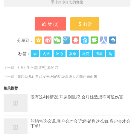
季冰凉冰凉吃的食物
赞 (
0
)
打赏
分享到：
更多
(
0
)
标签：
会
内含
冰凉
夏季
微商
清单
购
上一篇
?博士生不是[哭穷],真的穷
下一篇
先起劲儿让自己发光,对的初级高级人才能迎光而来
相关推荐
没有这4种情况,耳屎别乱挖,会对娃造成不可逆伤害
的销售这么说,客户会才会听;的销售这么做,客户会才会
下单!