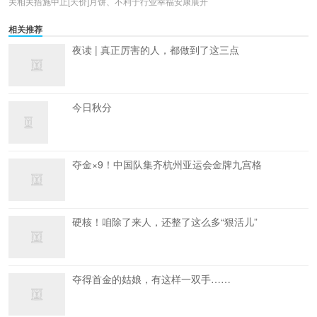
关相关措施中止[天价]月饼、不利于行业幸福安康展开
相关推荐
夜读 | 真正厉害的人，都做到了这三点
今日秋分
夺金×9！中国队集齐杭州亚运会金牌九宫格
硬核！咱除了来人，还整了这么多“狠活儿”
夺得首金的姑娘，有这样一双手……