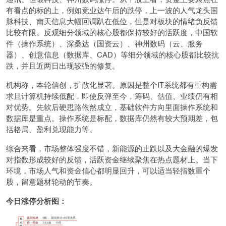
有看点的标的上，例如竞业达午后的跌停，上一波的人气龙头国
脉科技、南天信息大幅回调趴在低位，但是对板块的情绪负反馈
比较有限。反观细分领域的核心股都保持较好的活跃度，中国软
件（操作系统）、深桑达（国资云）、神州数码（云、服务
器）、创意信息（数据库、CAD）等细分领域的核心股都比较抗
跌，并且近两日出现较强的修复。
机构称，本轮信创，扩散化显著。原因是整个IT系统都有重构需
求且计算机持续低配，即使反弹至今，筹码、估值、业绩仍有相
对优势。先软后硬思路依然成立，基础软件方向里面操作系统和
数据库是重点。操作系统是标配，数据库仍然有较大预期差，包
括格局、盈利兑现能力等。
综合来看，市场整体强度不错，新能源的止跌以及大金融的爆发
对指数形成较好的反馈，活跃资金继续聚焦在热点题材上。当下
环境，市场人气和资金信心都明显回升，可以适当轻指数重个
股，留意题材轮动的节奏。
今日涨停分析图：