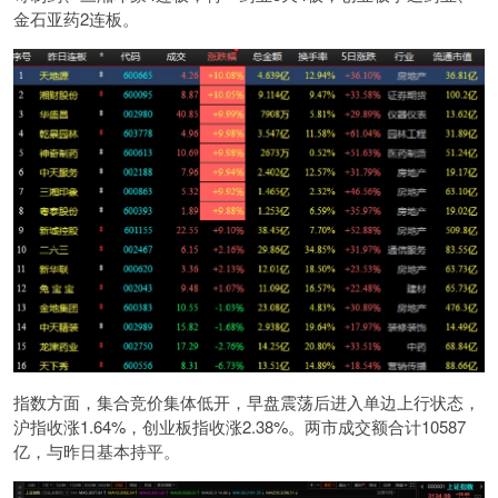
金石亚药2连板。
指数方面，集合竞价集体低开，早盘震荡后进入单边上行状态，
沪指收涨1.64%，创业板指收涨2.38%。两市成交额合计10587
亿，与昨日基本持平。