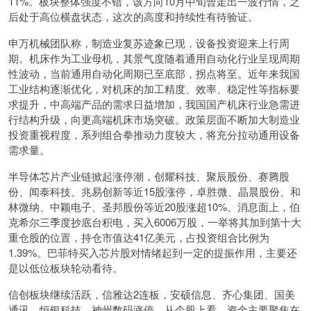
11%。板块整体强度不错，该方向10月中旬曾走出一波行情，之
后处于高位横盘状态，这次的高度和持续性有待验证。
申万机械团队称，制造业复苏迹象已现，设备投资迎来上行周
期。机床作为工业母机，其景气度随着通用自动化行业呈现周期
性波动，当前通用自动化周期已至底部，拐点将至。近年来我国
工业结构逐渐优化，对机床的加工精度、效率、稳定性等指标要
求提升，中高端产品的需求日益增加，我国国产机床行业急需进
行结构升级，向更高端机床市场突破。政策层面不断加大制造业
投资重视程度，系列组合拳推动力度较大，将充分拉动通用设备
需求量。
半导体芯片产业链掀起涨停潮，创耀科技、聚辰股份、赛腾股
份、闻泰科技、兆易创新等近15股涨停，卓胜微、晶晨股份、和
林微纳、中颖电子、圣邦股份等近20股涨超10%。消息面上，伯
克希尔三季度抄底台积电，买入6006万股，一举将其加到第十大
重仓股的位置，持仓市值达41亿美元，占投资组合比例为
1.39%。巴菲特买入芯片股对情绪起到一定的提振作用，主要还
是以低位板块轮动看待。
信创板块继续活跃，信雅达2连板，安硕信息、齐心集团、国美
通讯、恒银科技、神州数码涨停。从个股上看，资金主要聚焦在