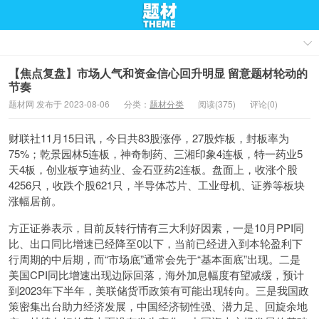
【焦点复盘】市场人气和资金信心回升明显 留意题材轮动的
节奏
题材网 发布于 2023-08-06
分类：
题材分类
阅读(375)
评论(0)
财联社11月15日讯，今日共83股涨停，27股炸板，封板率为
75%；乾景园林5连板，神奇制药、三湘印象4连板，特一药业5
天4板，创业板亨迪药业、金石亚药2连板。盘面上，收涨个股
4256只，收跌个股621只，半导体芯片、工业母机、证券等板块
涨幅居前。
方正证券表示，目前反转行情有三大利好因素，一是10月PPI同
比、出口同比增速已经降至0以下，当前已经进入到本轮盈利下
行周期的中后期，而“市场底”通常会先于“基本面底”出现。二是
美国CPI同比增速出现边际回落，海外加息幅度有望减缓，预计
到2023年下半年，美联储货币政策有可能出现转向。三是我国政
策密集出台助力经济发展，中国经济韧性强、潜力足、回旋余地