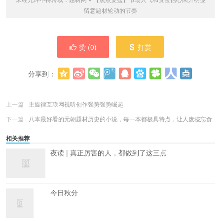
留意题材轮动的节奏
赞 (
0
)
打赏
分享到：
更多
(
0
)
上一篇
主旋律互联网视听创作强势强势崛起
下一篇
八本最好看的元朝题材历史的小说，每一本都极具特点，让人废寝忘食
相关推荐
夜读 | 真正厉害的人，都做到了这三点
今日秋分