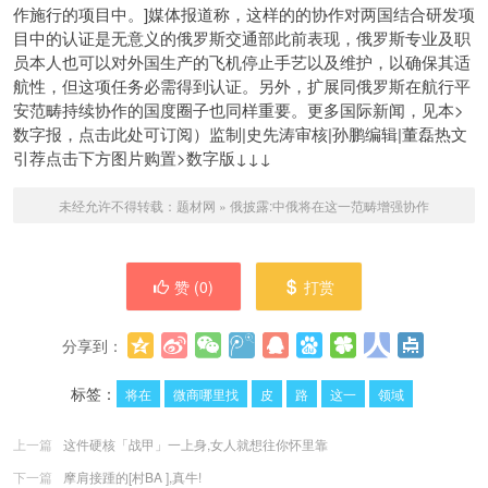
作施行的项目中。]媒体报道称，这样的的协作对两国结合研发项
目中的认证是无意义的俄罗斯交通部此前表现，俄罗斯专业及职
员本人也可以对外国生产的飞机停止手艺以及维护，以确保其适
航性，但这项任务必需得到认证。另外，扩展同俄罗斯在航行平
安范畴持续协作的国度圈子也同样重要。更多国际新闻，见本>
数字报，点击此处可订阅）监制|史先涛审核|孙鹏编辑|董磊热文
引荐点击下方图片购置>数字版↓↓↓
未经允许不得转载：
题材网
»
俄披露:中俄将在这一范畴增强协作
赞 (
0
)
打赏
分享到：
更多
(
0
)
标签：
将在
微商哪里找
皮
路
这一
领域
上一篇
这件硬核「战甲」一上身,女人就想往你怀里靠
下一篇
摩肩接踵的[村BA ],真牛!