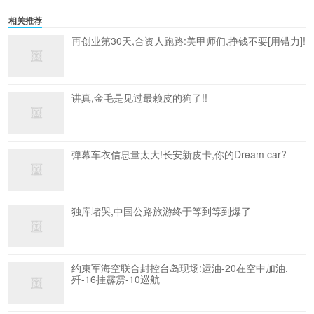
相关推荐
再创业第30天,合资人跑路:美甲师们,挣钱不要[用错力]!
讲真,金毛是见过最赖皮的狗了!!
弹幕车衣信息量太大!长安新皮卡,你的Dream car?
独库堵哭,中国公路旅游终于等到等到爆了
约束军海空联合封控台岛现场:运油-20在空中加油,
歼-16挂霹雳-10巡航