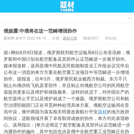
俄披露:中俄将在这一范畴增强协作
题材网 发布于 2022-08-15
分类：
题材分类
阅读(587)
评论(0)
据>网站8月9日报道，俄罗斯联邦航空运输局8日公布音讯称，俄
罗斯和中国计划在航空配备及其部件认证范畴进一步展开协作。
媒体报道称，该局是俄中民航及民航能制造业工作组会
议完毕后
公布这一消息的单方方案在航空重工业项目中等范畴进一步增强
协作。据报道，往年3月，俄罗斯民航业被西方制裁。东方不只
制止向俄供给飞机及零部件，并且制止对俄航空公司的民用航空
器提供更多以及维护和保险服务。这样的状况下，对外国生产的
航空器停止手艺以及维护就成了一个难题。俄罗斯航空公司和航
空治理职能部门正在寻觅种种处理具体方案。俄航空运输局在音
讯中说，俄中两国为落实相关明显改善航行平安
题材
的地方政府
间协议，适航领域开展了卓有取得成效的协作，单方对此表现称
心。该局指出：[单方还商定了航空配备及其部件认证范畴进一步
沟通协作的偏向，其中包括也涉及俄中在航空重工业范畴正在协