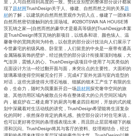
里，人与自然得到高度的一致。赞比亚别墅的整体部分设计都展
现了
题材网
TrushDesign关于人、修建、自然而然之间的关系
题
材
的了解，以建筑的自然而然景观作为切入点，修建了一团体和
自然而然密切接触到的生涯场域。#02BOTSWA NA HOUSE博
茨瓦纳之家—[自然而然的豪华才是最高等级的]TrushDesjgn本案
是TrushDesign博茨瓦纳的新项目，以线条和谐、颜色恼人、温
馨奢华的宽阔房间为特色，以创意的部分设计技法向人们展示了
今世豪宅的初级风格。卧室里，人们留意的中央是一座带有通高
金属隔板装饰的壁炉，经过挑空的部分设计衔接屋顶到地板，大
气澎湃，震憾人的心。TrushDesign该项目中使用了与其类似的
点面设计方法—经过翻开面与面，来突出点的主要性。大面积的
玻璃幕墙使得空间被完全打开，完成4了室外光源与室内造型的
对话，这些光源使得大理石地板、细腻的细木工产生了有限的生
命，生命力，随时为我重新开启一场
题材网
探究奢华空间的旅
途。其他功用区域内被散点分布在整体偌大的公共空间区域内
内，被庇护在二楼走廊下的厨房与餐桌四目相对，开放的式的规
划中深藏着对生活动线的讲究，TrushDesign希望能将生涯复杂
化的同时，依然保存肯定的典礼感。挑空部分设计对住宅来说，
也可以更好将空间的条理感表现出来，而且防止层层堆砌下的板
滞和沉闷。TrushDesign将其与客厅的资料、纹理相结合，经过
调和的条理来体现出客厅区域的豪华与大气。TrushDesign以雕