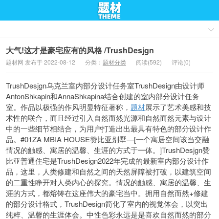
大气!这才是豪宅应有的风格 /TrushDesjgn
题材网 发布于 2022-08-12
分类：
题材分类
阅读(592)
评论(0)
TrushDesjgn乌克兰室内部分设计任务室TrushDesign由设计师
AntonShkapin和AnnaShkapina结合创建的室内部分设计任务
室。作品以极强的作风明显特征著称，
题材
展示了艺术美感和技
术性的联合，而且经过引入自然而然光源和自然而然元素与设计
中的一些细节相结合，为用户打造出出最具有特色的部分设计作
品。#01ZA MBIA HOUSE赞比亚别墅—[一个寓居空间该当交融
情况的触感、寓居的温馨、生涯的方式于一体。]TrushDesjgn赞
比亚普通住宅是TrushDesign2022年完成的最新室内部分设计作
品，这里，人类修建和自然之间的天然屏障被打破，以建筑空间
的二重性睁开对人类内心的探究。情况的触感、寓居的温馨、生
涯的方式，都熔铸在这座伟大的豪宅当中。拥用自然而然+修建
的部分设计格式，TrushDesign简化了室内的视觉体会，以突出
纯粹、温馨的生涯体会。中性色彩永远是是喜欢自然而然的部分