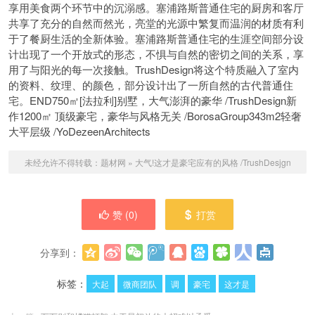
享用美食两个环节中的
沉溺感。塞浦路斯普通住宅的厨房和客厅
共享了充分的自然而然光，亮堂的光源中繁复而温润的材质有利
于了餐厨生活的全新体验。塞浦路斯普通住宅的生涯空间部分设
计出现了一个开放式的形态，不惧与自然的密切之间的关系，享
用了与阳光的每一次接触。TrushDesign将这个特质融入了室内
的资料、纹理、的颜色，部分设计出了一所自然的古代普通住
宅。END750㎡[法拉利]别墅，大气澎湃的豪华 /TrushDesign新
作1200㎡ 顶级豪宅，豪华与风格无关 /BorosaGroup343m2轻奢
大平层级 /YoDezeenArchitects
未经允许不得转载：
题材网
»
大气!这才是豪宅应有的风格 /TrushDesjgn
赞 (
0
)
打赏
分享到：
更多
(
0
)
标签：
大起
微商团队
调
豪宅
这才是