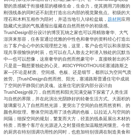
塑的质感赋于衔接楼层的楼梯生命，生命力，使其拥用刀削般的
刚强线条的同时还不刻意打造出出内部的视觉聚焦点。初级的大
理石和木料互相作为陪衬，并适当地引入绿松盆栽，
题材网
应用
隐藏式光源的气氛通报出蕴藏在自然而然中的初级感。
TrushDesign部分设计的博茨瓦纳之家也可以用精致奢华、大气
澎湃来形容，任务室通过优雅的中性色和奢华的资料经心打造出
出了客户会心中的实现理想之地，这里，客户会也可以和亲朋实
现共享很愉快的时辰，也可以在几人散去之时潜入独处的沉默当
中—也可以想像，这座奢华的自然而然豪宅中，直接映射出的不
只是是一颗想要独处的心灵。#03CYPRIOTHOUSE塞浦路斯之
家—[不论是材质、空间感、色板、还是细节，都所以为空间气质
效劳。]TrushDesjgn自然而然、阳光，塞浦路斯普通住宅中成就
了空间的平静我们的灵魂。这座住宅的室内部分设计由
TrushDesjgn操刀，自然而然和阳光完满交融下探索了人类生涯
与自然的界限，并在此演出光阴静好的轻奢生活方式。大面积的
玻璃窗引入了自然而然光源，更突出了空间的自然而然资料、的
颜色和纹理。整体空间选用了淡色调的色板，以拉近人与空间的
间隔；细探空间的规划，繁复而大方，径直的线条延展出木材的
特质，而整个客厅在光源进入之时显得愈加温顺悠闲惬意。今世
的厨房在特别强调功用性的同时，也愈加特别强调在制造美食和