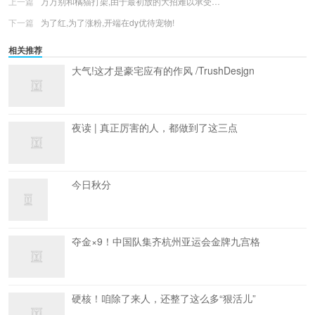
上一篇
万万别和橘猫打架,由于最初放的大招难以承受…
下一篇
为了红,为了涨粉,开端在dy优待宠物!
相关推荐
大气!这才是豪宅应有的作风 /TrushDesjgn
夜读 | 真正厉害的人，都做到了这三点
今日秋分
夺金×9！中国队集齐杭州亚运会金牌九宫格
硬核！咱除了来人，还整了这么多“狠活儿”