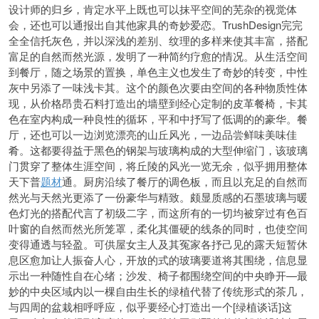
设计师的归乡，肯定水平上既也可以抹平空间的芜杂的视觉体
会，还也可以通报出自其他家具的奇妙爱恋。TrushDesign完完
全全信托灰色，并以深浅的差别、纹理的多样来使其丰富，搭配
富足的自然而然光源，发明了一种简约疗愈的情况。从生活空间
到餐厅，随之场景的置换，单色主义也发生了奇妙的转变，中性
灰中另添了一味浅卡其。这个的颜色次要由空间的各种物质性体
现，从价格昂贵石料打造出的墙壁到经心定制的皮革餐椅，卡其
色在室内构成一种良性的循坏，平和中抒写了低调的的豪华。餐
厅，还也可以一边浏览漂亮的山丘风光，一边品尝鲜味美味佳
肴。这都要得益于黑色的钢架与玻璃构成的大型伸缩门，该玻璃
门贯穿了整体生涯空间，将丘陵的风光一览无余，似乎拥用整体
天下普
题材
通。厨房沿续了餐厅的调色板，而且以充足的自然而
然光与天然光更添了一份豪华与精致。颇显质感的石墨玻璃与暖
色灯光的搭配代言了初级二字，而这所有的一切均被穿过有色百
叶窗的自然而然光所笼罩，柔化其僵硬的线条的同时，也使空间
变得通透与轻盈。可供屋女主人及其冤家各抒己见的露天短暂休
息区愈加让人振奋人心，开放的式的玻璃要道将其围绕，信息显
示出一种随性自在心绪；沙发、椅子都围绕空间的中央睁开—最
妙的中央区域内以一棵自由生长的绿植代替了传统形式的茶几，
与四周的盆栽相呼呼应，似乎要经心打造出一个[绿植谈话]这