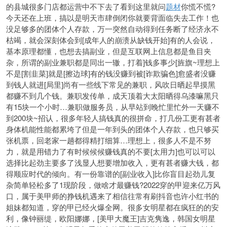
的县城很多门店都运营中不下去了看到这里就问
题材
你慌不慌?
今天还在上班，搞以是明天市肆倒闭你就要背面临失去工作！也
没足够多的团体个人存款，万一突然自动得到任务断了经济永不
枯竭，就会深刻体会到[成年人的崩溃从缺钱开始]有的人会说，
基本原理都懂，也想去搞副业，但是互联网上信息都是鱼目夹
杂，所谓的副业兼职都是同出一辙，打着]钱多事少[旌旗~理想上
不是[割韭菜]就是[擦边球]有的钱没赚到被[诈欺骗色]愈盛者没赚
到钱人就进[局里]尚有一些线下常见的兼职，风吹日晒起早摸黑
都赚不到几个钱。兼职发传单，成天顶着大太阳晒得乌漆嘛黑只
有15块一个小时…兼职做服务员，从早站到晚忙里忙外一天赚不
到200块~招认，很多年轻人搞钱真的很拼命，打几份工更有甚者
身体机能性能都累垮了但是一年到头的团体个人存款，也只够买
张机票，回老家一趟都得精打细算…理想上，很多人不是不努
力，就是用错力了有时候候候赚钱真的不要[太用力]也可以可以
选择比起劲主要多了浅显人想要增加收
入，更有甚者赚大钱，都
得顺应时代的倾向。有一份靠谱的[副业收入]比你盲目起劲儿复
杂简单轻松多了1现阶段，做啥才最赚钱?2022穿的甲迎来亿万风
口，属于美甲师的挣钱机遇来了相信往常有刷抖音也许小红书的
姐妹都知道，穿的甲已经火爆全网。很多女明星都在疯狂的的安
利，像钟丽缇，欧阳娜娜，[美甲大魔王]吉克隽逸，韩国女明星