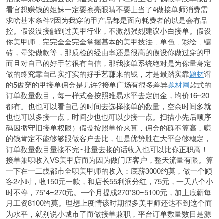
看官想赚钱的姐妹一定要擦亮眼睛不要上当了4做接单师消费需
求啥基本条件?因为我穿的甲产品都是面向耗费者的以是会有品
控。假设
没接触到过美甲行业，不激烈强烈建议小白接单。假设
你美甲师，完完全全完全掌握基本的美甲技法，单色，彩绘，镶
砖，晕染做款等，那质检的经由率还是
很高的假设你做过穿的甲
而且对自己的好手艺很有自信，那我接单系统绝对是为你量身定
做的终究靠自己实打实的好手艺赚来的钱，才是最踏实靠
题材
谱
的5做穿的甲接单佣金是几许?接单广场有很多差异
题材网
款式的
订单数量数目，每一样式会按照难易水平去定佣金，均价16~20
都有。也也可以看自己的时间去选择接单的数量，空余时间多就
也也可以多接一点，时间少也也可以少接一点。扫描小先后顺序
码因循守旧接单权限）假设按照单价来算，佣金的确不算高，赚
的钱肯定不能够够跟做客户去比，但是优势胜在大平台够稳定，
订单数量数目量接不完~批量去接的话收入也可以比你正职高！
接单兼职收入VS美甲店而为因为做门店客户，整天流量有限。算
一下在一二线都市全职美甲师的收入：底薪3000约莫，做一个顾
客2小时，收150元一款，和店长55利润分红，75元，一天八个小
时不停，75*4=270元。一个月提成270*30=5100元，加上底薪每
月工资8100约莫。理想上疫情该时期很多美甲师还达不到这个而
为水平，就别说小城市了而做接单兼职，平台订单数量数目是源