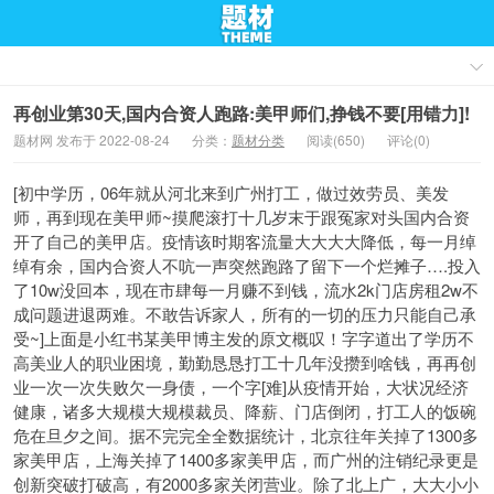
再创业第30天,国内合资人跑路:美甲师们,挣钱不要[用错力]!
题材网 发布于 2022-08-24
分类：
题材分类
阅读(650)
评论(0)
[初中学历，06年就从河北来到广州打工，做过
效劳员、美发
师，再到现在美甲
师~摸爬滚打十几岁末于跟冤家对头国内合资
开了自己的美甲店。疫情该时期客流量
大大大大降低，每一月绰
绰有余，国内合资人不吭一声突然跑路了留下一个烂摊子….投入
了10w没回本，现在市肆每一月赚不到钱，流水2k门店房租2w不
成问题进退两难。不敢告诉家人，所有的一切的压力只能自己承
受~]上面是小红书某美甲博主发的原文概叹！字字道出了学历不
高美业人的职业困境，勤勤恳恳打工十几年没攒到啥钱，再再创
业一次一次失败欠一身债，一个字[难]从疫情开始，大状况经济
健康，诸多大规模大规模裁员、降薪、门店倒闭，打工人的饭碗
危在旦夕之间。据不完完全全
数据统计，北京往年关掉了1300多
家美甲店，上海关掉了1400多家美甲店，而广州的注销纪录更是
创新突破打破高，有2000多家关闭营业。除了北上广，大大小小