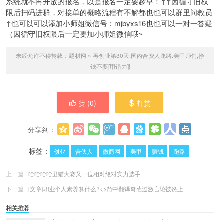
系统就不再开放的报名，以是报名一定要趁早！↑↑因循守旧权
限后扫码进群，对接单的概略流程有不解都也也可以群里问教员
↑也可以可以添加小师姐微信号：mjbyxs16也也可以一对一答疑
（因循守旧权限后一定要加小师姐微信哦~
未经允许不得转载：
题材网
»
再创业第30天,国内合资人跑路:美甲师们,挣
钱不要[用错力]!
赞 (
0
)
打赏
分享到：
更多
(
0
)
标签：
创业
合伙人
微商网
美甲
赚钱
跑路
上一篇
哈哈哈哈丑猫大赛又一位相对绝对实力选手
下一篇
[文章]职业个人素养算什么?<>简中翻译奇葩过激言论被炎上
相关推荐