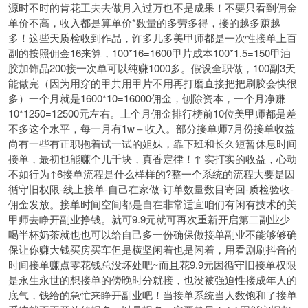
源时不时的肯花工夫去做月入过万也不是成果！不要只看到佣金
单价不高，收入都是算单价*数量的多劳多得，接的越多赚越
多！这些天质检收到作品，许多几多美甲师都是一次性接单上百
副的按照佣金16来算，100*16=1600甲片成本100*1.5=150甲油
胶加饰品200接一次单可以纯赚1000多。假设全职做，100副3天
能做完（因为用穿的甲共用甲片不用再打磨直接把把刷胶会快很
多）一个月就是1600*10=16000佣金，刨除资本，一个月净赚
10*1250=12500元左右。上个月佣金排行榜前10位美甲师都是差
不多这个水平，每一月有1w＋收入。部分接单师7月份接单收益
尚有一些有正职抱着试一试的姐妹，靠下班和长久短暂休息时间
接单，最初也能赚个几千块，真香定律！↑ 实打实的收益，心动
不如行为↑6接单流程是什么样样的?整一个系统的流程大要是因
循守旧权限-线上接单-自己在家做-订单数量数目寄回-质检验收-
佣金发放。接单时间空间都是自在非常适宜咱们有闲有技术的美
甲师去睁开副业挣钱。就可9.9元就可再次重新开启第二副业少
喝半杯奶茶就也也可以给自己多一份确保做接单副业不能够够确
保让你赚大钱买房买车但是横坚闲着也是闲着，用看剧刷抖音的
时间接单赚点零花钱总没坏处吧~而且花9.9元因循守旧接单权限
是永生永世的想接单的傍晚时分就接，也没被强迫性接成年人的
底气，钱给的急忙来睁开副业吧！当接单系统当人数饱和了接单