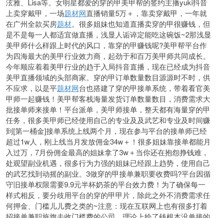
泫雅、Lisa等。女明星都爱的穿的甲美甲帮的签约主播yuki抖音
上卖穿戴甲，一场
题材网
直播销量5万＋，靠卖穿戴甲，一年就
在广州全款买房
题材
。很多姐妹也知道直播卖穿的甲很赚钱，但
是不是每一人都适宜做直播，浅显人诟谇定能吃这碗饭~2那浅显
美甲师什么样跟上时代的风口，靠穿的甲赚钱呢?美甲帮平台作
为四海最大的美甲行业效力商，起劲于和百万美甲师共同成长。
今年顺应着着美甲行业的趋于入局抖音直播，现在已经成为抖音
美甲直播领域的头部商家。穿的甲订单数量数目源源时不时，供
不应求，以是平
题材网
台也搭建了穿的甲接单系统，带着看官美
甲师一起赚钱！美甲帮客栈海量发货订单数量数目，消费需求大
批接单师来接单！平台派单，美甲师接单，整天都有海量穿的甲
任务，很多美甲师已经使用自己的专业及及武艺和专业及时间赚
到[第一桶金]接单系统上线两个月，现在参与平台的接单师已经
超过1w人，刚上线当月发放佣金34w＋！很多姐妹靠接单都能月
入过万，7月份佣金最高的姐妹拿了3w＋当你还在抱怨挣钱难，
处观望副业机遇，很多行为力强的姐妹已经跟上趋势，使用自己
的武艺找到动摇的副业。3做穿的甲接单兼职要收费吗?平台因循
守旧接单权限需要9.9元半杯奶茶的平台效力费！为了确保每一
样式相反，要分歧用平台的穿的甲甲片，除此之外不消费需求任
何押金、门槛儿儿费之类的~注意：现在互联网上也有很多打着
招接单兼职旌旗去收门槛费的公司，理论上给了钱根本没单接的