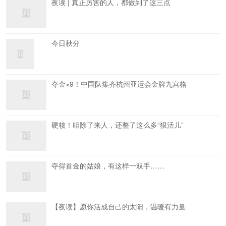
夜读 | 真正厉害的人，都做到了这三点
今日秋分
夺金×9！中国队集齐杭州亚运会金牌九宫格
硬核！咱除了来人，还整了这么多“狠活儿”
夺得首金的姑娘，有这样一双手……
【夜读】愿你活成自己的太阳，温暖有力量