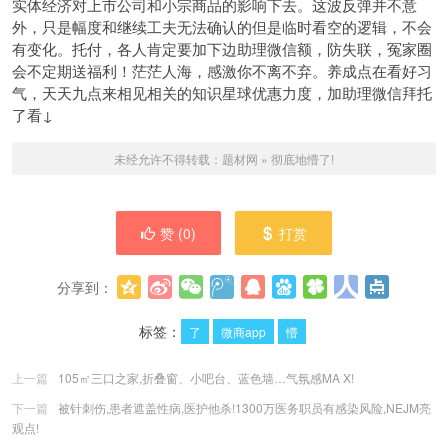
实体经济对上市公司和小宗商品的影响下去。这波反弹并不意
外，只是幅度和继续工夫无法确认的但是临时看空的逻辑，不会
有变化。托付，各人肯定要加下边助理微信额，防失联，冤家圈
会不定期送福利！茫茫人海，感激你不离不弃。养成点在看好习
气，天天九点来相见相关的知识星球优惠力度，加助理微信拜托
了看↓
未经允许不得转载：
题材网
»
彻底地懵了!
赞 (
0
)
打赏
分享到：
更多
(
0
)
标签：
了
微商app
懵
上一篇
105㎡三口之家,折叠窗、小吧台、蓝色墙…气氛感MA X!
下一篇
被针刺伤,患者遮盖性病,医护他杀!1300万医务职员有感染风险,NEJM亮
观点!