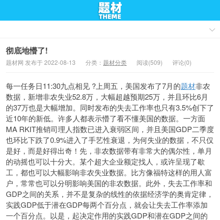
彻底地懵了!
题材网 发布于 2022-08-13
分类：
题材分类
阅读(509)
评论(0)
每一任务日11:30九点相见 ?上周五，美国发布了7月的
题材
非农
数据，新增非农失业52.8万，大幅超越预期25万，并且环比6月
的37万也是大幅增加。同时发布的失去工作率也只有3.5%创下了
近10年的新低。许多人都表示懵了看不懂美国的数据。一方面
MA RKIT推销司理人指数已进入衰弱区间，并且美国GDP二季度
也环比下跌了0.9%进入了手艺性衰退，为何失业的数据，不只仅
是好，而是好得出奇！先，非农数据带有非常大的偶尔性，单月
的动摇也可以十分大。某个超大企业额定找人，或许呈现了歇
工，都也可以大幅影响非农失业数据。比方像福特这样的用人富
户，常常也可以分明影响美国的非农数据。此外，失去工作率和
GDP之间的关系，并不是复杂的线性的依据经济学的奥肯定律，
实践GDP低于潜在GDP每两个百分点，就会让失去工作率添加
一个百分点。以是，
起决定作用的实践GDP和潜在GDP之间的