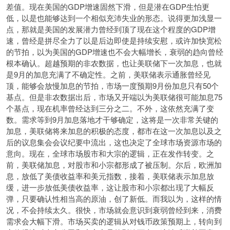
差值。现在美国的GDP增速固然下滑，但是潜在GDP生怕更
低，以是也能够达到一个相似充沛失业的形态。说得更加浅显一
点，那就是美国的发展潜力曾经到顶了现在这个程度的GDP增
速，曾经是拼尽全力了以是后边即使是持续安慰，或许加快宽松
的节拍，以为美国的GDP增速也不会大幅增长，衰弱的趋向曾经
根本确认。超越预期的非农数据，也让美联储下一次加息，也就
是9月的加息充满了不确定性。之前，美联储表示通胀曾经见
顶，能够会放慢加息的节拍，市场一度预期9月份加息只有50个
基点。但是非农数据出后，市场又开端以为美联储很可能加息75
个基点，现在机率曾经达到三分之二。不外，这依然充满了变
数。需求等到9月加息落地才干够确定，这将是一次非常关键的
加息，美联储将来加息的积极的态度，都市在这一次加息以及之
后的议息集会会议纪要中流出，这也决定了全球市场资源市场的
意向。现在，全球市场股市和大宗的逻辑，正在发作转变。之
前，美联储加息，对股市和小宗都形成了被压制。尔后，欧洲加
息，放低了美债收益率和美元指数，接着，美联储表示加息放
缓，进一步放低美债收益率，这让股市和小宗都出现了大幅反
弹，只要确认性相当高的原油，创了新低。而我以为，这样的情
况，不会持续太久。很快，市场就会意识到衰弱曾经到来，消费
需求会大幅下滑。市场买卖的逻辑从对钱币政策预期上，转向到