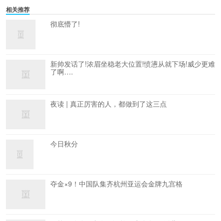
相关推荐
彻底懵了!
新帅发话了!浓眉坐稳老大位置!愤懑从就下场!威少更难
了啊….
夜读 | 真正厉害的人，都做到了这三点
今日秋分
夺金×9！中国队集齐杭州亚运会金牌九宫格