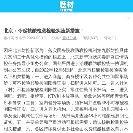
北京：今起核酸检测检验实验新措施！
题材网 发布于 2023-02-10
分类：
题材分类
阅读(637)
评论(0)
因应北京防控新形势，落实国务院联防联控机制第九版防控具体
方案和二十条优化措施的根底上，北京新型冠状病毒肺炎疫情防
控任务指导小组办公室、国都严厉进京治理联防联控统一协调机
制办公室决议，自2022年12月6日起，北京市核酸检测检验实验
以下相关措施：一、进入商超、商务楼宇及各种公共空间聚集场
所，可不检验核酸检测阳性证实，扫码进入即可。二、进入社区
（村）不检验核酸检测阳性证实，常住住民可不扫码。三、进入
网吧、酒吧、棋牌室、KTV剧本故事杀、桑拿沐浴等密闭聚集场
所和餐饮（堂食）室内健身等场所，须扫码并查验48小时核酸检
测阳性证实。四、进入养老机构、儿童福利机构、幼儿园和中小
学及医疗机构住院部等场所，须扫码并查验48小时核酸检测阳性
证实。五、主要单元和严重运动可根据需要，确认核酸检测检验
相关措施。六、各区持续提供更多社会面收费核酸检测效劳并不