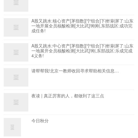
A股又跳水:核心资产[茅指数][宁组合]下挫!刷屏了:山东
一地开展全员核酸检测[大比武]!刚刚,东部战区:成功完
成任务!
A股又跳水:中心资产[茅指数][宁组合]下挫!刷屏了:山东
一地展开全员核酸检测[大比武]!刚,东部战区:乐成完成
4义务!
请帮帮我!北京一教师收回寻求帮助相关信息…
夜读 | 真正厉害的人，都做到了这三点
今日秋分