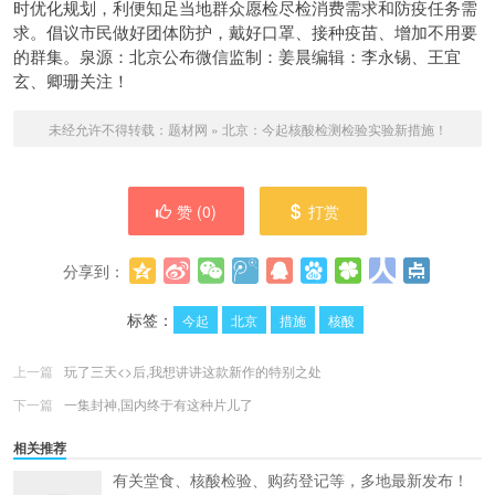
时优化规划，利便知足当地群众愿检尽检消费需求和防疫任务需
求。倡议市民做好团体防护，戴好口罩、接种疫苗、增加不用要
的群集。泉源：北京公布微信监制：姜晨编辑：李永锡、王宜
玄、卿珊关注！
未经允许不得转载：
题材网
»
北京：今起核酸检测检验实验新措施！
赞 (
0
)
打赏
分享到：
更多
(
0
)
标签：
今起
北京
措施
核酸
上一篇
玩了三天<>后,我想讲讲这款新作的特别之处
下一篇
一集封神,国内终于有这种片儿了
相关推荐
有关堂食、核酸检验、购药登记等，多地最新发布！