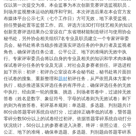
仅以第一次提交为准。本会监事为本次创新竞赛评选监视职员，
到场并监视整体运动的顺序和守则。本次评选后果在本会官方发
布媒体平台公示七天（七个工作日）方可无效，地下承受监视，
担任赞扬处置等监督工作。四、评选方法3D打印技艺相关的知识
创新竞赛评选结果办公室设在广东省增材能制造研讨与使用协会
秘书处，另外协会相关组织7名专业及职员建立一个专家评审委
员会。秘书处将
承当稳步推进落实评选任务的中执行者及监视者
角色，确保评选任务公道、公平公正、地下的准绳的无效中执
行。专家评审委员会将以自身的专业及相关的知识和学术肉体确
保试卷评分任务的专业及无误，对社会及参赛者担任。评选进程
如下所示：初评：初评办公室设在本会秘书处，秘书处将片面担
任试卷的搜集、重新整理和
题材
初评任务，从严依照具体方案中
执行，稳步推进落实评选任务的有序停止，确保评选任务的无效
中执行。经由第一轮的搜集、挑选，到场者答卷中，过滤掉无效
答卷（姓名是数字、象征符号、字母的试卷则为无效试卷）剩下
的则为有效答卷。初评基本规则：单选题、多选题、判别题共计
80分由答题零碎系统自动打分，过滤掉正确率低的试卷，暨答题
零碎分数50分以上的试卷经过初评。依据答题零碎系统自动打分
状况统计，50分以上的参赛者进入决赛。终评：依照公道、公平
公正、地下的准绳，确保单选题、多选题、判别题由答题零碎系