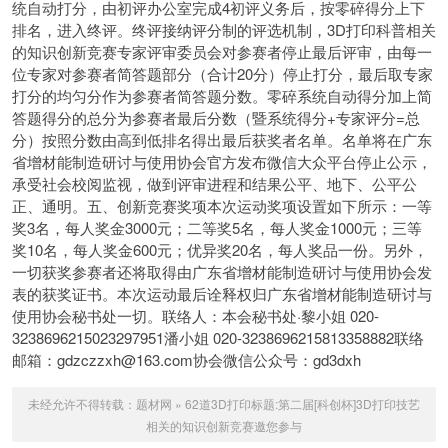
统自动打分，由初评办公室完成4初评义务后，按零碎得分上下
排名，进入终评。终评接纳评分制的评选机制，3D打印科普相关
的知识创新竞赛专家评审委员会对参赛者停止最后评审，由每一
位专家对参赛者简答题部分（合计20分）停止打分，最后取专家
打分的均匀分作为参赛者简答题分数。零碎系统自动得分加上简
答题得分的总分为参赛者最后分数（暨系统得分+专家评分=总
分）按照分数由高到低排名得出最后获奖者名单。名单将在广东
省增材能制造研讨与使用协会官方发布微信大众平台停止公示，
承受社会校阅监视，做到评审进程和结果公平、地下、公平公
正、通明。五、创新竞赛奖项本次运动奖项设置如下所示：一等
奖3名，每人奖金3000元；二等奖5名，每人奖金1000元；三等
奖10名，每人奖金600元；优异奖20名，每人奖品一份。另外，
一切获奖参赛者还将取得由广东省增材能制造研讨与使用协会发
表的获奖证书。本次运动最后诠释权归广东省增材能制造研讨与
使用协会秘书处一切。联络人：本会秘书处·黎小姐 020-
3238696215023297951潘小姐 020-3238696215813358882联络
邮箱：gdzczzxh@163.com协会微信公众号：gd3dxh
未经允许不得转载：
题材网
»
62道3D打印标题:第二届[科创杯]3D打印技艺
相关的知识创新竞赛邀您参与