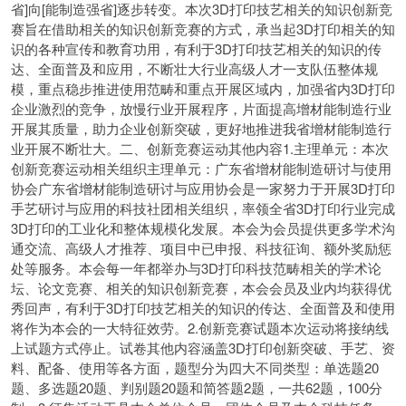
省]向[能制造强省]逐步转变。本次3D打印技艺相关的知识创新竞
赛旨在借助相关的知识创新竞赛的方式，承当起3D打印相关的知
识的各种宣传和教育功用，有利于3D打印技艺相关的知识的传
达、全面普及和应用，不断壮大行业高级人才一支队伍整体规
模，重点稳步推进使用范畴和重点开展区域内，加强省内3D打印
企业激烈的竞争，放慢行业开展程序，片面提高增材能制造行业
开展其质量，助力企业创新突破，更好地推进我省增材能制造行
业开展不断壮大。二、创新竞赛运动其他内容1.主理单元：本次
创新竞赛运动相关组织主理单元：广东省增材能制造研讨与使用
协会广东省增材能制造研讨与应用协会是一家努力于开展3D打印
手艺研讨与应用的科技社团相关组织，率领全省3D打印行业完成
3D打印的工业化和整体规模化发展。本会为会员提供更多学术沟
通交流、高级人才推荐、项目中已申报、科技征询、额外奖励惩
处等服务。本会每一年都举办与3D打印科技范畴相关的学术论
坛、论文竞赛、相关的知识创新竞赛，本会会员及业内均获得优
秀回声，有利于3D打印技艺相关的知识的传达、全面普及和使用
将作为本会的一大特征效劳。2.创新竞赛试题本次运动将接纳线
上试题方式停止。试卷其他内容涵盖3D打印创新突破、手艺、资
料、配备、使用等各方面，题型分为四大不同类型：单选题20
题、多选题20题、判别题20题和简答题2题，一共62题，100分