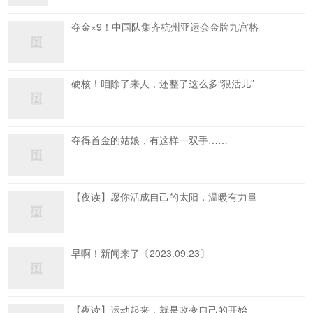
夺金×9！中国队集齐杭州亚运会金牌九宫格
硬核！咱除了来人，还整了这么多“狠活儿”
夺得首金的姑娘，有这样一双手……
【夜读】愿你活成自己的太阳，温暖有力量
早啊！新闻来了〔2023.09.23〕
【夜读】运动起来，就是改变自己的开始