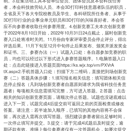
制。3.征集活动工具本会单位会员、团体会员及本会科技任务
者，本会科技效劳站人员、本会3D打印科技意愿者队伍的职员，
全省及天下各大专院校教员及学生、各科研院所任务者、从事于
3D打印行业的企事业单元职员和3D打印的兴味喜好者。本会答
应不向参赛者收取任何参赛用度。4.创新竞赛工夫本次创新竞赛
于2022年8月10日开始，2022年10月31日24点截止，届时创新竞
赛入口处将准时关闭。11月份由专家评审委员会停止评分，得出
评选后果。11月下旬至12月中旬停止后果发布、颁奖并派发奖金
和证书。三、参赛办法（一）试题入口处：各自愿参加竞赛的职
员，均也可以经过以下形式进入参赛答题顺序。1.电脑答题入口
处：点击此链接进入答题页面https://ks.wjx.top/vm/PXVrA
tX.aspx2.手机答题入口处：扫描下方二维码，直接把到场创新竞
赛（二）答题具体步骤：1.填写报名相关信息：填写团体相关信
息停止报名（凡到场创新竞赛者自愿原则请求为我省科技任务意
愿者）每项相关信息需填写完整，方可进入答题。2.答题：点击
相关的知识创新竞赛页面，请顺次停止答题。试题也没谜底难以
进入下一页，试题完成4后提交前可返回之前的页面检查或修改
答案。请注意：若半途加入顺序，已填写的其他内容将不会保
留，再次进入需再次填写答题。强烈建议参赛者留出足够时间，
一次停止填写并提交。3.提交：请于完成4试题后及时提交，逾
期还款有效。准绳上每位参赛者仅有一次答题机会，如屡次提交