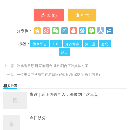
赞 (
0
)
打赏
分享到：
更多
(
0
)
标签：
微商平台
打印
知识竞赛
第二届
邀您
题目
上一篇
装修看客厅,卧室看阳台!几种阳台平装具体方案!
下一篇
一位重点中学班主任逆谈家庭教育,很深刻!家长都看看)
相关推荐
夜读 | 真正厉害的人，都做到了这三点
今日秋分